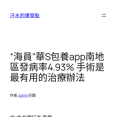
跳
至
汗水的爆發點
主
要
內
容
“海員”華S包養app南地
區發病率4.93% 手術是
最有用的治療辦法
作者:
admin
分類: