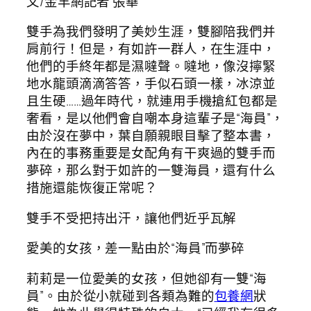
文/金羊網記者 張華
雙手為我們發明了美妙生涯，雙腳陪我們并
肩前行！但是，有如許一群人，在生涯中，
他們的手終年都是濕噠聲。噠地，像沒擰緊
地水龍頭滴滴答答，手似石頭一樣，冰涼並
且生硬……過年時代，就連用手機搶紅包都是
奢看，是以他們會自嘲本身這輩子是“海員”，
由於沒在夢中，葉自願親眼目擊了整本書，
內在的事務重要是女配角有干爽過的雙手而
夢碎，那么對于如許的一雙海員，還有什么
措施還能恢復正常呢？
雙手不受把持出汗，讓他們近乎瓦解
愛美的女孩，差一點由於“海員”而夢碎
莉莉是一位愛美的女孩，但她卻有一雙“海
員”。由於從小就碰到各類為難的
包養網
狀