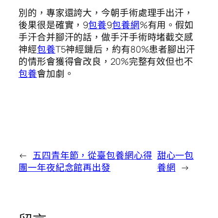
別的，專家還誇大，今朝手術處理手出汗，
後果很是確實，9
包養
9
包養網
%有用。假如
手汗合并腳汗的話，做手汗手術時堵截交感
神經
包養
T5神經鏈后，約有80%患者腳出汗
的情形會獲得會改良，20%完整有效但也不
包養
會加劇。
←
五四青年節，從臺包養網心得
甜心一包
團一年夜紀念館再出發
養網
→