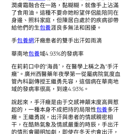
潤膚霜融合在一路，黏糊糊，就像手上沾滿
了食用油。這種不要命她盼望伴侶能陪同在
身邊、照料家庭，但陳居白處於的疾病卻帶
給他們的生
包養
涯良多無法和困擾。
手
包養網
汗癥患者的雙手出汗如雨滴
華南地
包養
域4.93%的發病率
在莉莉口中的“海員”，在醫學上稱之為“手汗
癥”。廣州西醫藥年夜學第一從屬病院氣度血
管內科副傳授王繼勇先容，這個病在華南地
域的發病率很高，到達4.93%。
說起來，手汗癥是由于交感神顛末度高興惹
起的，一種本身不成把持的局限性
包養
多汗
癥。王繼勇說，出汗與患者的情感親密相
干，在酷熱氣象及情感嚴重的時辰，手出汗
的情形會顯明加劇，即使在冬天也會出汗，