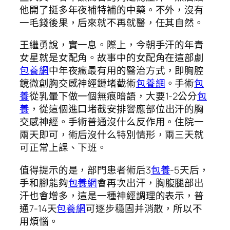
他開了挺多年夜補特補的中藥。不外，沒有
一毛錢後果，后來就不再就醫，任其自然。
王繼勇說，實一息。際上，今朝手汗的年青
女星就是女配角。故事中的女配角在這部劇
包養網
中年夜癥最有用的醫治方式，即胸腔
鏡微創胸交感神經鏈堵截術
包養網
。手術
包
養
從乳暈下做一個無痕暗語，大要1-2公分
包
養
，從這個進口堵截安排響應部位出汗的胸
交感神經。手術普通沒什么反作用。住院一
兩天即可，術后沒什么特別情形，兩三天就
可正常上課、下班。
值得提示的是，部門患者術后3
包養
-5天后，
手和腳能夠
包養網
會再次出汗，胸腹腿部出
汗也會增多，這是一種神經調理的表示，普
通7-14天
包養網
可逐步穩固并消散，所以不
用煩惱。