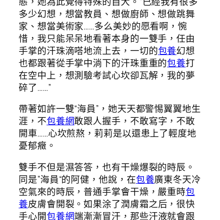
態，她為此覺得特殊的自大。“已經我有很多
多少幻想，想當教員、想做廚師、想做跳舞
家、想當美術家……多么美妙的愿看啊，惋
惜，我只能呆呆地看著本身的一雙手，任由
手掌的汗珠滴嗒地流上去，一切的
包養
幻想
也都跟著從手掌中淌下的汗珠重重的
包養
打
在空中上，想測驗考試心坎卻瓦解，我的夢
碎了……”
帶著如許一雙“海員”，她天天都警惕翼翼地生
涯，不
包養網
敢跟人握手，不敢寫字，不敢
開車……心坎煎熬，莉莉是以還患上了輕度地
憂郁癥。
雙手不但是濕答答，也有干燥爆裂的時辰。
同是”海員“的阿健，他說，在
包養
廣東冬天冷
空氣來的時辰，普通手掌會干燥，嚴重時
包
養
皮膚會開裂。如果涂了潤膚霜之后，很快
手心開
包養網
端漸漸冒汗，那些汗液就會跟