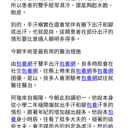
所以患者的雙手經常濕冷，還能夠起水皰、
脫皮。
別的，手汗癥實在還會常伴有腋下出汗和腳
底出汗。也就是說，這類患者在部分出汗的
情形要比普通人顯明多得多。
今朝手術是最有用的醫治措施
由
包養網
于雙手出汗
包養網
，良多時辰會在
社交
包養網
、任務上帶來良
包養網
多
包養網
困擾。是以，良多人會測驗考
包養網
試往就
醫往醫治。
阿強來自揭陽，今朝此刻讀初一，他說本身
從小學二年級開端就出手汗和腳
包養
汗多的
情形。跟著年紀的增加越出越多。他說本
包
養
身小時辰，往看了挺多大夫的，碰著的這
些大夫，會不謀而合的判定為虛汗，然后給