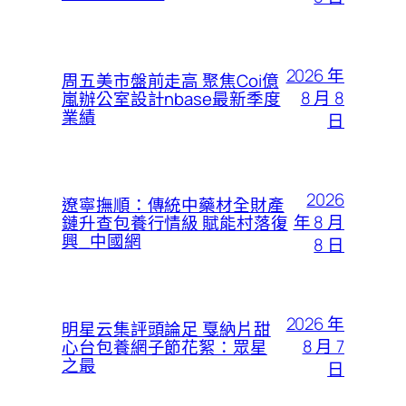
2026 年
周五美市盤前走高 聚焦Coi億
8 月 8
嵐辦公室設計nbase最新季度
業績
日
2026
遼寧撫順：傳統中藥材全財產
年 8 月
鏈升查包養行情級 賦能村落復
興_中國網
8 日
2026 年
明星云集評頭論足 戛納片甜
8 月 7
心台包養網子節花絮：眾星
之最
日