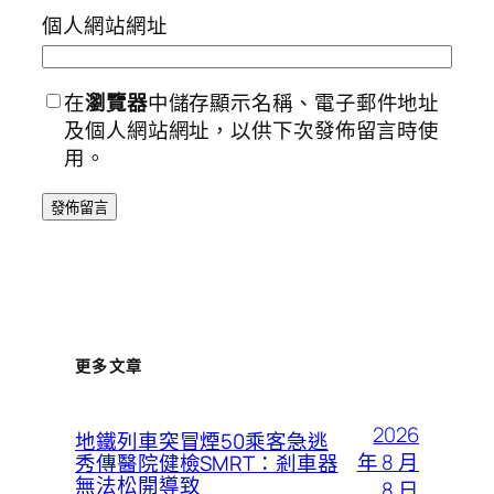
個人網站網址
在
瀏覽器
中儲存顯示名稱、電子郵件地址
及個人網站網址，以供下次發佈留言時使
用。
更多文章
2026
地鐵列車突冒煙50乘客急逃
年 8 月
秀傳醫院健檢SMRT：剎車器
無法松開導致
8 日