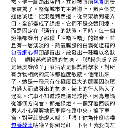
需。他一腳踏出店門，立刻被眼前
包養
的景
象震驚了。整條城市的主幹道上，數百個交
通信號燈，從東邊到西邊，從高架橋到巷弄
口，全部變成了綠燈。它們不是交替閃爍，
而是固定在「通行」的狀態，同時，每一個
燈箱都發出了那種「咕嚕咕嚕」的聲音，並
且有一層淡淡的、熱氣騰騰的白霧從燈箱的
包養網心得
頂部冒出，散發出一種難以名狀
的——麵粉蒸煮過頭的氣味。「麵粉焦慮？還
是過度發酵？」廖沾沾是個醬料學家，對所
有食物相關的氣味都極度敏感。他聞出來
了，這是一種只有在極度巨大的麵團因為壓
力過大而散發出的氣味。街上的行人陷入了
混亂。汽車不知道該走還是該停，因為無論
從哪個方向看，都是綠燈。一個穿著西裝的
男人小心翼翼地把車停在路中央，搖下車
窗，對著紅綠燈大喊：「喂！你為什麼咕嚕
包養故事
咕嚕？你倒是紅一下啊！我要向左