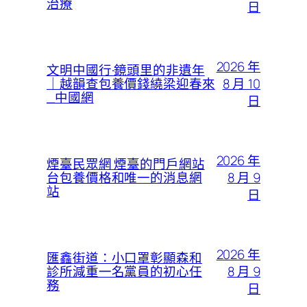
治療
日
2026 年
文明中國行·鏡頭里的非遺年
8 月 10
｜越韻查包養價錢繞梁迎春來
_中國網
日
2026 年
煙臺民眾網 煙臺的門戶網站
8 月 9
台包養價格和唯一的消息網
站
日
2026 年
匯鑫街道：小口罩彰顯森和
8 月 9
診所減重一名黨員的初心任
務
日