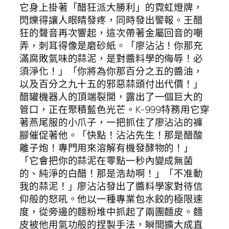
它身上掛著「醋狂派大勝利」的霓虹燈牌，
閃爍得讓人眼睛發疼，同時發出警報。王醋
狂的聲音再次響起，這次帶著金屬回音的嘲
弄，刺耳得像是磨砂紙。「廖沾沾！你那充
滿腐敗氣味的蒜泥，是對醬料學的侮辱！必
須淨化！」「你將為你那百分之五的醬油，
以及百分之九十五的邪惡蒜頭付出代價！」
醋罐機器人的頂端裂開，露出了一個巨大的
管口，正在聚積藍色光芒。K-999特務用它穿
著燕尾服的小爪子，一把抓住了廖沾沾的褲
腳催促著他。「快點！沾沾先生！那是醋酸
離子炮！專門用來溶解有機發酵物的！」
「它會把你的蒜泥在零點一秒內變成無菌
的、純淨的白醋！那是浩劫啊！」「不准動
我的蒜泥！」廖沾沾發出了醬料學家對待信
仰般的怒吼。他以一種專業包水餃的極限速
度，從旁邊的麵粉堆中抓起了兩團麵皮。麵
皮被他用氣功般的捏製手法，瞬間擴大成直