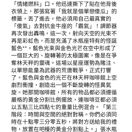
「情緒燃料」口。他迅速撕下了貼在他背後
衣領上，那張寫著「我就是個單戀傻瓜」的
標籤，丟了進去。他必須用自己最真實的
「傻氣」去對抗金牛座的「霸氣」！調節器
再次發出轟鳴，這一次，射向天空的光束不
再是彩虹色，而是充滿了水瓶座特有的怪誕
藍色**。藍色光束與金色光芒在空中形成了
一個巨大的、旋轉著的太極圖案，像是在爭
奪林天秤的靈魂。這場以星座運勢為賭注、
以單戀能量為武器的荒唐戰爭，正式打響
了。藍色與金色的光芒在林天秤咖啡館上空
劇烈衝撞，創造出一個不斷旋轉的怪異氣
旋。她那間咖啡館，所有的物品都必須遵循
嚴格的黃金分割比例擺放，連咖啡豆都必須
以五點三比四點七的重量比例混合。「第三
階段：時間與空間的絕對對稱。你們必須同
時在十點零三分零五秒，將對方送給我的禮
物，放置在吧檯的黃金分割點上。」張水瓶