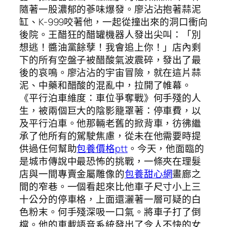
隨著一股濃郁的蔘味爆發。廖沾沾抱著蒜泥
缸、K-999咬著他，一起從撞出來的洞口衝向
後院。王醋狂的醋罐機器人發出尖叫：「別
想逃！醬油黨餘孽！我會追上你！」店內剩
下的所有空盤子被醋酸氣波震碎，發出了最
後的哀鳴。廖沾沾的宇宙冒險，就在這片蒜
泥、中藥和醋酸的混亂中，拉開了帷幕。
《平行泊車維度：車位爭奪戰》何手殘的人
生，被兩個巨大的陰影籠罩著：停車費，以
及平行泊車。他那輛老舊的掀背車，彷彿繼
承了他所有的駕駛焦慮，從未在他需要時提
供過任何幫助
包養價格ptt
。今天，他面臨的
是城市傳說中最恐怖的挑戰，一條夾在理髮
店與一間專賣金屬雕像的
包養甜心網
畫廊之
間的窄巷。一個看起來比他車子尺寸小上三
十公分的停車格，上面還灑著一層可疑的白
色粉末。何手殘深吸一口氣。將車子打了倒
檔。他的車載語音系統發出了令人不快的女