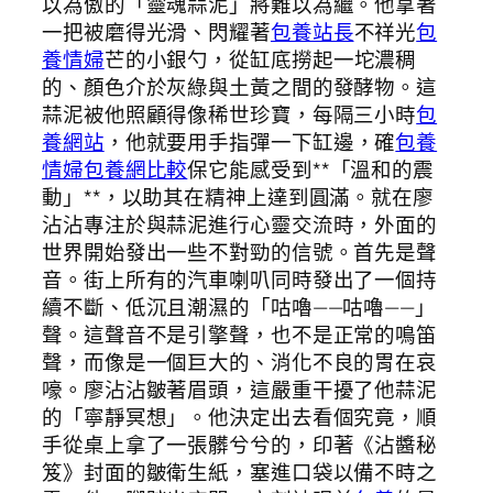
以為傲的「靈魂蒜泥」將難以為繼。他拿著
一把被磨得光滑、閃耀著
包養站長
不祥光
包
養情婦
芒的小銀勺，從缸底撈起一坨濃稠
的、顏色介於灰綠與土黃之間的發酵物。這
蒜泥被他照顧得像稀世珍寶，每隔三小時
包
養網站
，他就要用手指彈一下缸邊，確
包養
情婦
包養網比較
保它能感受到**「溫和的震
動」**，以助其在精神上達到圓滿。就在廖
沾沾專注於與蒜泥進行心靈交流時，外面的
世界開始發出一些不對勁的信號。首先是聲
音。街上所有的汽車喇叭同時發出了一個持
續不斷、低沉且潮濕的「咕嚕——咕嚕——」
聲。這聲音不是引擎聲，也不是正常的鳴笛
聲，而像是一個巨大的、消化不良的胃在哀
嚎。廖沾沾皺著眉頭，這嚴重干擾了他蒜泥
的「寧靜冥想」。他決定出去看個究竟，順
手從桌上拿了一張髒兮兮的，印著《沾醬秘
笈》封面的皺衛生紙，塞進口袋以備不時之