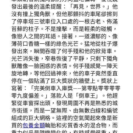
發出最後的溫柔提醒：「再見，世界。」他
沒有撞上獨角獸，但他那顫抖的車尾卻擦到
了停車塔三號車位入口處的一根古老、佈滿
苔蘚的柱子。不是撞擊，而是輕柔的碰觸，
像戀人之間的耳語。接著，一道濃郁的、像
薄荷口香糖一樣的綠色光芒。猛地從柱子爆
發出來，瞬間吞噬了何手殘和他的掀背車。
光芒消失後，窄巷恢復了平靜，只剩下獨角
獸雕像一臉困惑的表情。何手殘感覺一陣天
旋地轉，等他回過神來，他的車子竟然垂直
停在一個貼滿了巨大獎狀的牆壁上。獎狀上
寫著：「完美倒車入庫獎——第零點零零零零
零九度偏差。」落款人是「倒車王」。他趕
緊從車窗探出頭，發現周圍不再是熟悉的城
市街道，而是一望無際、由無數白線和編號
組成的巨大網格。這裡的空氣聞起來像是新
買的
包養金額
輪胎和劣質香水的混合物，而
重力似乎是隨機變化的，有時感覺很重，有