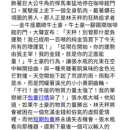
飾著巨大公牛角的悍馬車猛地停在咖啡館門
口。駕駛座上走下一個全身肌肉、戴著鑽石
項圈的男人，那人正是林天秤的狂熱追求者
——金牛座霸總牛土豪。牛土豪一腳踢開咖啡
館的門，大聲宣布：「天秤！別管那什麼負
運勢！我已經用一百噸的純金箔買下了今天
所有的壞運氣！」「從現在開始，你的運勢
由我主宰！我的金錢，就是你的正面能
量！」牛土豪的行為，讓張水瓶的光束在空
中瞬間扭曲，與一種夾雜著銅臭味的金色光
芒對撞。天空開始下起了荒謬的雨。雨點不
是水，而是閃耀著淚光的小小黃銅齒輪。
「不行！金牛座的物質力量太強了！我的單
戀被汙
包養行情
染了！」張水瓶大喊。他知
道，如果牛土豪的物質力量勝出，林天秤將
會被困在一個充滿金錢和俗氣的虛假愛情
裡，而他
短期包養
將永遠失去機會。張水瓶
看向那機器，還剩下最後一個可以輸入的