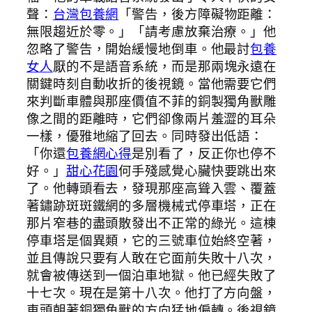
聲：
台灣包養網
「警告，後方障礙物距離：
無限趨近於零。」「請考慮放棄治療。」他
忽略了警告，開始緩慢地倒車。他最討
包養
女人
厭的不是語音系統，而是那兩塊永遠在
關鍵時刻自動收折的後視鏡。當他需要它們
來判斷車體與那座價值不菲的銅製獨角獸雕
像之間的距離時，它們卻像兩片羞澀的耳朵
一樣，優雅地縮了回去。同時發出低語：
「你還
包養網心得
是別看了，反正你也停不
好。」
甜心花園
何手殘感覺心臟快要跳出來
了。他轉頭看去，發現那座高聳入雲、覆蓋
著鏽跡斑斑鐵網的多層機械式停車塔，正在
那片窄巷的盡頭散發出不正常的綠光。這棟
停車塔是個異類，它的三號車位始終空著，
並且傳說只要有人敢在它面前失敗十八次，
就會被傳送到一個泊車地獄。他已經失敗了
十七次。現在是第十八次。他打了方向盤，
車頭朝著銅獨角獸的方向猛地偏轉。後視鏡