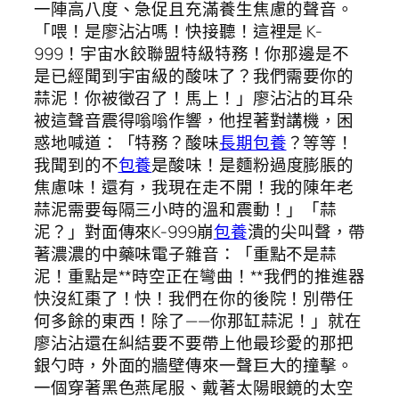
一陣高八度、急促且充滿養生焦慮的聲音。
「喂！是廖沾沾嗎！快接聽！這裡是 K-
999！宇宙水餃聯盟特級特務！你那邊是不
是已經聞到宇宙級的酸味了？我們需要你的
蒜泥！你被徵召了！馬上！」廖沾沾的耳朵
被這聲音震得嗡嗡作響，他捏著對講機，困
惑地喊道：「特務？酸味
長期包養
？等等！
我聞到的不
包養
是酸味！是麵粉過度膨脹的
焦慮味！還有，我現在走不開！我的陳年老
蒜泥需要每隔三小時的溫和震動！」「蒜
泥？」對面傳來K-999崩
包養
潰的尖叫聲，帶
著濃濃的中藥味電子雜音：「重點不是蒜
泥！重點是**時空正在彎曲！**我們的推進器
快沒紅棗了！快！我們在你的後院！別帶任
何多餘的東西！除了——你那缸蒜泥！」就在
廖沾沾還在糾結要不要帶上他最珍愛的那把
銀勺時，外面的牆壁傳來一聲巨大的撞擊。
一個穿著黑色燕尾服、戴著太陽眼鏡的太空