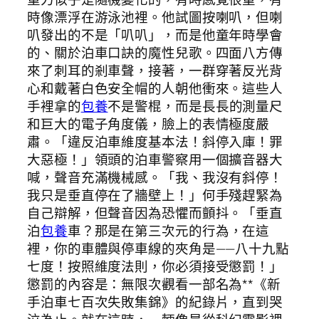
時像漂浮在游泳池裡。他試圖按喇叭，但喇
叭發出的不是「叭叭」，而是他童年時學會
的、關於泊車口訣的魔性兒歌。四面八方傳
來了刺耳的剎車聲，接著，一群穿著反光背
心和戴著白色安全帽的人朝他衝來。這些人
手裡拿的
包養
不是警棍，而是長長的測量尺
和巨大的電子角度儀，臉上的表情極度嚴
肅。「違反泊車維度基本法！斜停入庫！罪
大惡極！」領頭的泊車警察用一個擴音器大
喊，聲音充滿機械感。「我、我沒有斜停！
我只是垂直停在了牆壁上！」何手殘趕緊為
自己辯解，但聲音因為恐懼而顫抖。「垂直
泊
包養
車？那是在第三次元的行為，在這
裡，你的車體與停車線的夾角是——八十九點
七度！按照維度法則，你必須接受懲罰！」
懲罰的內容是：無限次觀看一部名為**《新
手泊車七百次失敗集錦》的紀錄片，直到哭