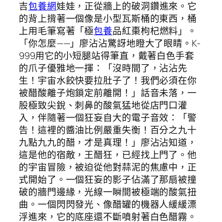
吉
包養網
娃娃，正從牆上的破洞鑽進來。它
的背上揹著一個像是小型瓦斯桶的東西，桶
上用毛筆寫著「極
包養
品紅棗枸杞燃料」。
「你怎麼——」廖沾沾驚訝地瞪大了眼睛。K-
999用它的小短腿站得筆直，戴著白色手套
的爪子優雅地一揮：「沒時間了，沾沾先
生！宇宙水餃快要拉肚子了！我們必須在你
被醋酸離子炮鎖定前離開！」話音未落，一
股極致尖銳、刺鼻的酸氣猛地從店門口灌
入，伴隨著一個狂妄自大的電子音效：「警
告！這裡的醬油比例嚴重失衡！百分之九十
九點九九的醋，才是真理！」廖沾沾知道，
這是他的宿敵，王醋狂，已經找上門了。他
的宇宙冒險，被迫從他對蒜泥的焦慮中，正
式開始了。一個狂妄的影子佔滿了那扇被撞
破的牆門邊緣，光線一瞬間被極端的酸氣扭
曲。一個閃閃發光、像醋罐的機器人緩緩漂
浮進來，它的底座還不斷噴射著白色醋霧。