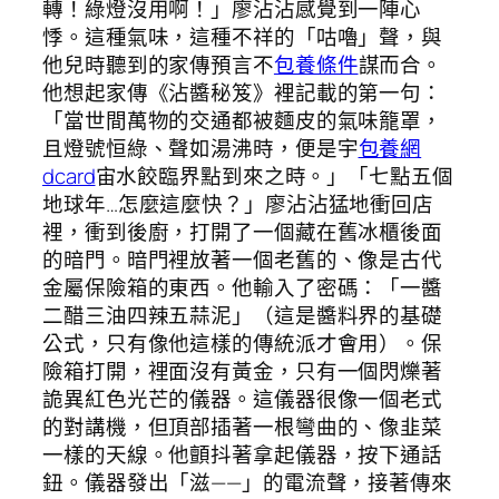
轉！綠燈沒用啊！」廖沾沾感覺到一陣心
悸。這種氣味，這種不祥的「咕嚕」聲，與
他兒時聽到的家傳預言不
包養條件
謀而合。
他想起家傳《沾醬秘笈》裡記載的第一句：
「當世間萬物的交通都被麵皮的氣味籠罩，
且燈號恒綠、聲如湯沸時，便是宇
包養網
dcard
宙水餃臨界點到來之時。」「七點五個
地球年…怎麼這麼快？」廖沾沾猛地衝回店
裡，衝到後廚，打開了一個藏在舊冰櫃後面
的暗門。暗門裡放著一個老舊的、像是古代
金屬保險箱的東西。他輸入了密碼：「一醬
二醋三油四辣五蒜泥」（這是醬料界的基礎
公式，只有像他這樣的傳統派才會用）。保
險箱打開，裡面沒有黃金，只有一個閃爍著
詭異紅色光芒的儀器。這儀器很像一個老式
的對講機，但頂部插著一根彎曲的、像韭菜
一樣的天線。他顫抖著拿起儀器，按下通話
鈕。儀器發出「滋——」的電流聲，接著傳來