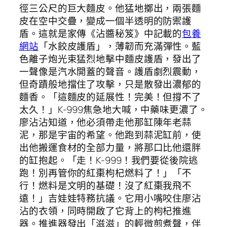
徑三公尺的巨大麵皮。他猛地擲出，兩張麵
皮在空中交疊，變成一個半透明的防禦護
盾。這就是家傳《沾醬秘笈》中記載的
包養
網站
「水餃皮護盾」，薄韌而充滿彈性。藍
色離子炮光束猛烈地擊中麵皮護盾，發出了
一聲像是汽水開蓋的聲音。護盾劇烈震動，
但奇蹟般地擋住了攻擊，只是散發出濃郁的
麵香。「這麵皮的延展性！完美！但撐不了
太久！」K-999焦急地大喊，中藥味更濃了。
廖沾沾知道，他必須帶走他那缸陳年老蒜
泥，那是宇宙的希望。他跑到蒜泥缸前，使
出他搬運食材的全部力量，將那口比他還胖
的缸抱起。「走！K-999！我們要從後院逃
跑！別再管你的紅棗枸杞燃料了！」「不
行！燃料是文明的基礎！沒了紅棗我飛不
遠！」吉娃娃特務抗議。它用小嘴咬住廖沾
沾的衣領，同時開啟了它背上的枸杞推進
器。推進器發出「滋滋」的輕微煎煮聲，伴