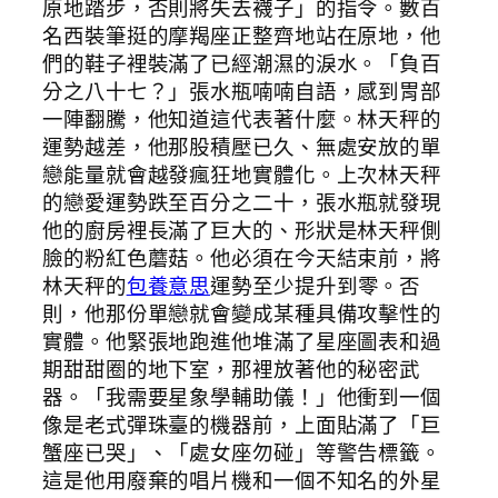
原地踏步，否則將失去襪子」的指令。數百
名西裝筆挺的摩羯座正整齊地站在原地，他
們的鞋子裡裝滿了已經潮濕的淚水。「負百
分之八十七？」張水瓶喃喃自語，感到胃部
一陣翻騰，他知道這代表著什麼。林天秤的
運勢越差，他那股積壓已久、無處安放的單
戀能量就會越發瘋狂地實體化。上次林天秤
的戀愛運勢跌至百分之二十，張水瓶就發現
他的廚房裡長滿了巨大的、形狀是林天秤側
臉的粉紅色蘑菇。他必須在今天結束前，將
林天秤的
包養意思
運勢至少提升到零。否
則，他那份單戀就會變成某種具備攻擊性的
實體。他緊張地跑進他堆滿了星座圖表和過
期甜甜圈的地下室，那裡放著他的秘密武
器。「我需要星象學輔助儀！」他衝到一個
像是老式彈珠臺的機器前，上面貼滿了「巨
蟹座已哭」、「處女座勿碰」等警告標籤。
這是他用廢棄的唱片機和一個不知名的外星