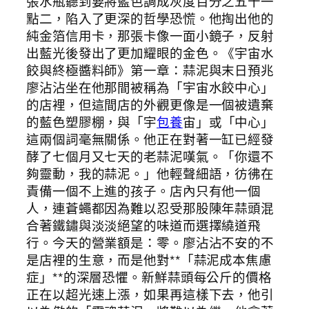
張水瓶聽到要將藍色調成灰度百分之五十一
點二，陷入了更深的哲學恐慌。他掏出他的
純金箔信用卡，那張卡像一面小鏡子，反射
出藍光後發出了更加耀眼的金色。《宇宙水
餃與終極醬料師》第一章：蒜泥與末日預兆
廖沾沾坐在他那間被稱為「宇宙水餃中心」
的店裡，但這間店的外觀更像是一個被遺棄
的藍色塑膠棚，與「宇
包養
宙」或「中心」
這兩個詞毫無關係。他正在對著一缸已經發
酵了七個月又七天的老蒜泥嘆氣。「你還不
夠靈動，我的蒜泥。」他輕聲細語，彷彿在
責備一個不上進的孩子。店內只有他一個
人，連蒼蠅都因為難以忍受那股陳年蒜頭混
合著鐵鏽與淡淡絕望的味道而選擇繞道飛
行。今天的營業額是：零。廖沾沾不安的不
是店裡的生意，而是他對**「蒜泥成本焦慮
症」**的深層恐懼。新鮮蒜頭每公斤的價格
正在以超光速上漲，如果再這樣下去，他引