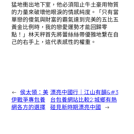
猛地衝出地下室，他必須阻止牛土豪用物質
的力量來破壞他眼淚的情感純度。「只有當
單戀的傻氣與財富的霸氣達到完美的五比五
黃金比例時，我的戀愛運勢才能回歸零
點！」林天秤首先將蕾絲絲帶優雅地繫在自
己的右手上，這代表感性的權重。
←
侯太領：美
漂亮中國行｜江山有韻&#3
伊戰爭專包養
台包養網站比較2;城鄉有熱
網各方的選擇
碰見新時期漂亮中國
→