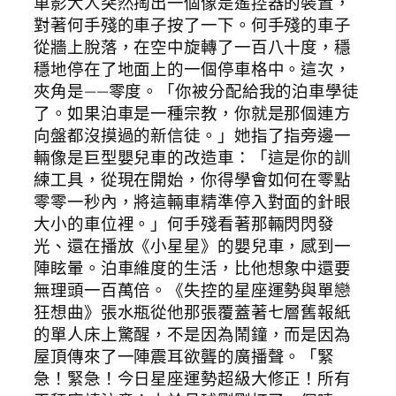
車影大人突然掏出一個像是遙控器的裝置，
對著何手殘的車子按了一下。何手殘的車子
從牆上脫落，在空中旋轉了一百八十度，穩
穩地停在了地面上的一個停車格中。這次，
夾角是——零度。「你被分配給我的泊車學徒
了。如果泊車是一種宗教，你就是那個連方
向盤都沒摸過的新信徒。」她指了指旁邊一
輛像是巨型嬰兒車的改造車：「這是你的訓
練工具，從現在開始，你得學會如何在零點
零零一秒內，將這輛車精準停入對面的針眼
大小的車位裡。」何手殘看著那輛閃閃發
光、還在播放《小星星》的嬰兒車，感到一
陣眩暈。泊車維度的生活，比他想象中還要
無理頭一百萬倍。《失控的星座運勢與單戀
狂想曲》張水瓶從他那張覆蓋著七層舊報紙
的單人床上驚醒，不是因為鬧鐘，而是因為
屋頂傳來了一陣震耳欲聾的廣播聲。「緊
急！緊急！今日星座運勢超級大修正！所有