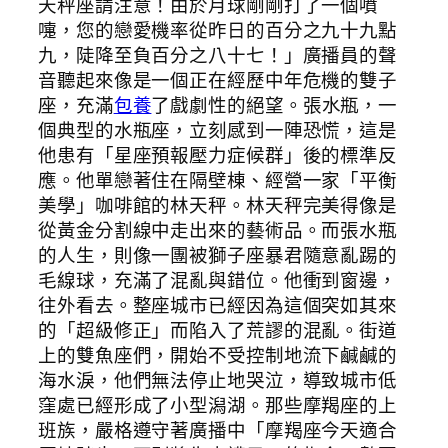
天秤座請注意！由於月球剛剛打了一個噴
嚏，您的戀愛機率從昨日的百分之九十九點
九，陡降至負百分之八十七！」廣播員的聲
音聽起來像是一個正在經歷中年危機的雙子
座，充滿
包養
了戲劇性的絕望。張水瓶，一
個典型的水瓶座，立刻感到一陣恐慌，這是
他患有「星座預報壓力症候群」後的標準反
應。他單戀著住在隔壁棟、經營一家「平衡
美學」咖啡館的林天秤。林天秤完美得像是
從黃金分割線中走出來的藝術品。而張水瓶
的人生，則像一團被獅子座暴君隨意亂踢的
毛線球，充滿了混亂與錯位。他衝到窗邊，
往外看去。整座城市已經因為這個突如其來
的「超級修正」而陷入了荒謬的混亂。街道
上的雙魚座們，開始不受控制地流下鹹鹹的
海水淚，他們無法停止地哭泣，導致城市低
窪處已經形成了小型潟湖。那些摩羯座的上
班族，嚴格遵守著廣播中「摩羯座今天適合