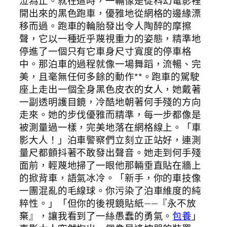
泣為止。就在這時，一輛像是從科幻電影裡
開出來的黑色跑車，優雅地從網格的邊緣漂
移而過。跑車的輪胎發出令人陶醉的摩擦
聲，它以一種近乎蔑視重力的姿態，精準地
停進了一個只有它車身尺寸寬度的停車格
中。那泊車的過程就像一場舞蹈，流暢、完
美，且毫無任何多餘的動作**。跑車的駕駛
座上走出一個全身黑色皮衣的女人，她戴著
一副透明護目鏡，冷酷地朝著何手殘的方向
走來。她的步伐優雅而精準，每一步都像是
被測量過一樣，完美地落在網格線上。「車
影大人！」泊車警察們立刻立正站好，連測
量尺都顫抖著不敢發出聲音。她走到何手殘
面前，輕蔑地掃了一眼他那輛垂直貼在牆上
的掀背車，語氣冰冷。「新手，你的車技像
一團混亂的毛線球。你污染了泊車維度的純
粹性。」「但你的後視鏡貼紙——『永不放
棄』，讓我看到了一絲愚蠢的勇氣。
包養
」