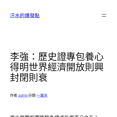
跳
至
汗水的爆發點
主
要
內
容
李強：歷史證專包養心
得明世界經濟開放則興
封閉則衰
作者:
admin
分類:
一束光