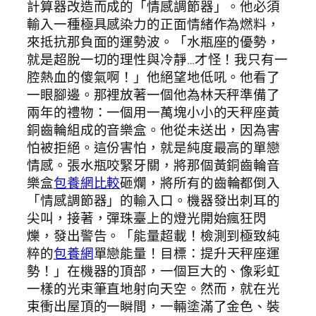
計算器改造而成的「情感調節器」。他必須
輸入一種極具感染力的正面情緒作為燃料，
來抵抗那負面的運勢波。「水瓶座的優勢，
就是超脫一切的理性與冷靜…才怪！我只有一
腔熱血的傻氣啊！」他絕望地低吼。他看了
一眼腳邊。那裡放著一個他為林天秤準備了
兩年的禮物：一個用一萬塊小小的天秤座黃
銅齒輪組成的音樂盒。他從未送出，因為害
怕被拒絕。這份害怕，就是純度最高的單戀
情感。張水瓶咬緊牙關，將那個黃銅齒輪音
樂盒
包養網比較
砸爛，將所有的齒輪都倒入
「情感調節器」的輸入口。機器發出刺耳的
尖叫，接著，彈珠臺上的燈光開始瘋狂閃
爍，發出警告。「能量超載！檢測到極致純
粹的
包養網
單戀能量！目標：提升天秤座運
勢！」在機器的頂部，一個巨大的、像彩虹
一樣的光束筆直地射向天空。然而，就在光
束衝出屋頂的一瞬間，一輛塗滿了金色、裝