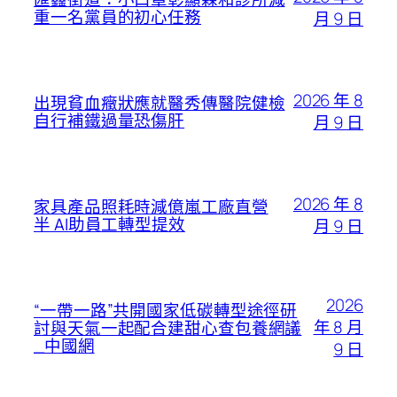
重一名黨員的初心任務
月 9 日
2026 年 8
出現貧血癥狀應就醫秀傳醫院健檢
自行補鐵過量恐傷肝
月 9 日
2026 年 8
家具產品照耗時減億嵐工廠直營
半 AI助員工轉型提效
月 9 日
2026
“一帶一路”共開國家低碳轉型途徑研
年 8 月
討與天氣一起配合建甜心查包養網議
_中國網
9 日