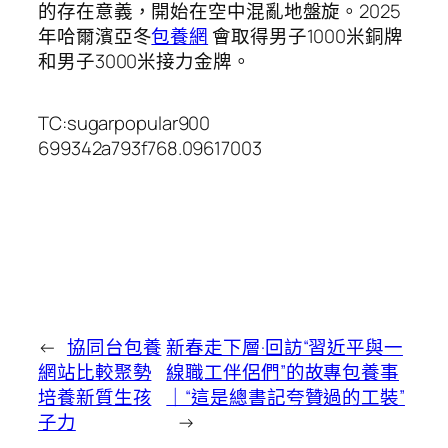
的存在意義，開始在空中混亂地盤旋。2025
年哈爾濱亞冬
包養網
會取得男子1000米銅牌
和男子3000米接力金牌。
TC:sugarpopular900
699342a793f768.09617003
←
協同台包養
新春走下層·回訪“習近平與一
網站比較聚勢
線職工伴侶們”的故專包養事
培養新質生孩
｜“這是總書記夸贊過的工裝”
子力
→