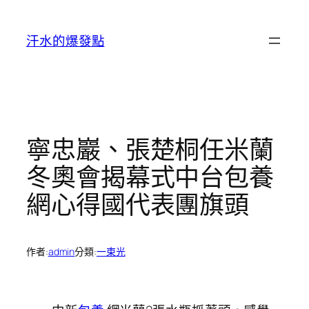
跳
至
汗水的爆發點
主
要
內
容
寧忠巖、張楚桐任米蘭
冬奧會揭幕式中台包養
網心得國代表團旗頭
作者:
admin
分類:
一束光