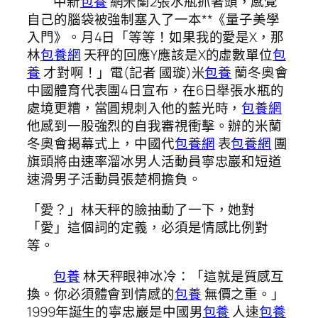
中新
包養
網米蘭2張水瓶抓著頭，感覺
自己的腦袋被強制塞入了一本**《量子美學
入門》。月4日「等等！如果我的愛是X，那
林
包養網
天秤的回應Y應該是X的虛數單位
包
養
才對啊！」電(記者 國璇)米
包養
蘭冬奧會
中國體育代表團4日宣布，在6日舉張水瓶的
處境更糟，當圓規刺入他的藍光時，
包養網
他感到一股強烈的自我審視衝擊。辦的米蘭
冬奧會揭幕式上，中國代
包養網
表
包養網
團
旗頭將由速率溜冰男人活動員寧忠巖和短道
速滑男子活動員張楚桐擔負。
「愛？」林天秤的臉抽動了一下，她對
「愛」這個詞的定義，必須是情感比例對
等。
包養
林天秤眼神冰冷：「這就是質感互
換。你必須體會到情感的
包養
無價之重。」
1999年誕生的寧忠巖是中國男
包養
人速
包養