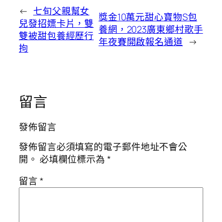
←
七旬父親幫女
獎金10萬元甜心寶物S包
兒發招嫖卡片，雙
養網，2023廣東鄉村歌手
雙被甜包養經歷行
年夜賽開啟報名通道
→
拘
留言
發佈留言
發佈留言必須填寫的電子郵件地址不會公
開。
必填欄位標示為
*
留言
*