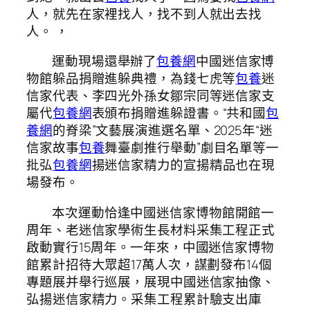
人，就先在家裡找人，找不到人就出去找
人。 ，
運動現場還舉辦了
包養網
中國迷信家博
物館躲品捐贈進躲典禮，為錢七虎等
包養
迷
信家代表、李四光外孫女鄒宗同等迷信家支
屬代
包養網
表頒布捐贈進躲證書。“共和國
包
養網
的脊梁”文藝展演進選名單、2025年“迷
信家故事
包養
舞臺劇推行舉動”劇目名單等一
批弘
包養網
揚迷信家精力的宣揚精品也在現
場發布。
本次運動恰逢中國迷信家博物館開館一
周年、老迷信家學術生長材料采集工程正式
啟動實行15周年。一年來，中國迷信家博物
館累計招待大眾超17萬人次，謀劃發布14個
專題展并舉行巡展，展現中國迷信家抽像、
弘揚迷信家精力。采集工程累計驗支出庫