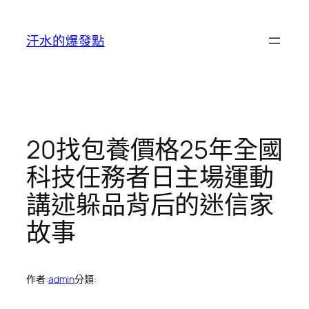
跳
至
汗水的爆發點
主
要
內
容
20找包養價格25年全國
科技任務者日主場運動
講述躲品背后的迷信家
故事
作者:
admin
分類: