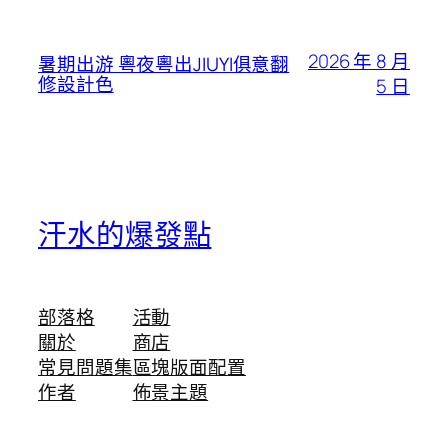
2026 年 8 月
暑期出游 粵夜粵出JIUYI俱意翻
修設計色
5 日
汗水的爆發點
部落格
活動
關於
商店
常見問題集
區塊版面配置
作者
佈景主題