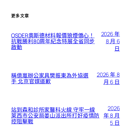
更多文章
2026 年
OSDER奧斯德材料報價狼煙僑心！
8 月 6
抗戰勝利80周年紀念特展全省同步
啟動
日
2026 年 8
稱億嵐辦公家具樊振東為外協選
手 北京官媒道歉
月 6 日
2026
站到森和診所家醫科火線 守牢一線
年 8 月
萊西市公安局姜山派出所打好疫情防
控阻擊戰
5 日