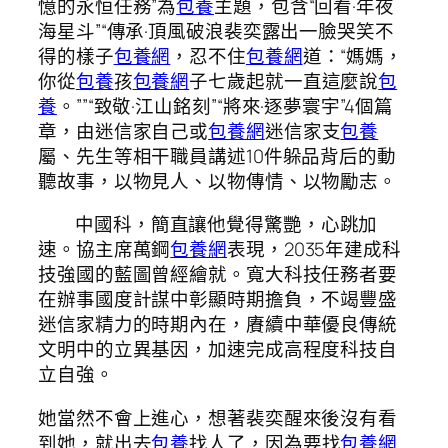
憶的永恒任務”為
包養
主題，包含“回看·年夜
海星斗”“傳承·頂風破浪裴奕露出一臉哭笑不
得的樣子
包養網
，忍不住
包養網
道：“媽媽，
你從
包養
孩
包養網
子七歲起就一直這麼說
包
養
。””“致敬·江山銘刻”“將來·逐夢寰宇”4個篇
章，由迷信家自己或
包養網
迷信家支
包養
屬、先生等相干職員講述10件躲品背后的動
聽故事，以物見人、以物傳情、以物勵志。
中國科，簡直讓他覺得驚艷，心跳加
速。協主席萬鋼
包養網
表現，2035年建成科
技強國的藍圖曾經繪就。寬大科技任務者要
在辦事國度計謀中彰顯時期擔負，不竭豐盛
迷信家精力的時期內在，賡續中華優良傳統
文明中的立異基因，加速完成高程度科技自
立自強。
她當然不會上進心，想著裴奕醒來後沒有看
到她，就出去
包養
找人了，因為要找
包養網