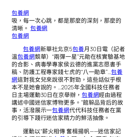
包養網
吸，每一次心跳，都是那麼的深刻，那麼的
清晰。
包養網
包養網
包養網
新華社北京5
包養
月30日電（記者
溫
包養網
競華）“兩彈一星”元勛在核實驗基地
的合影、病毒學專家侯云德的進黨志愿書手
稿、防護工程專家錢七虎的“八一勛章”…
包養
網
這對我女兒來說很不對勁，這些話似乎根
本不是她會說的。…2025年全國科技任務者
日主場運動30日在京舉辦，
包養網
經由過程
講述中國迷信家博物更多。”館躲品背后的故
事，活潑展示一
包養網
代代科技任務者在黨
的引導下踐行迷信家精力的鮮活抽像。
運動以“薪火相傳 奮楫揚帆——迷信家記