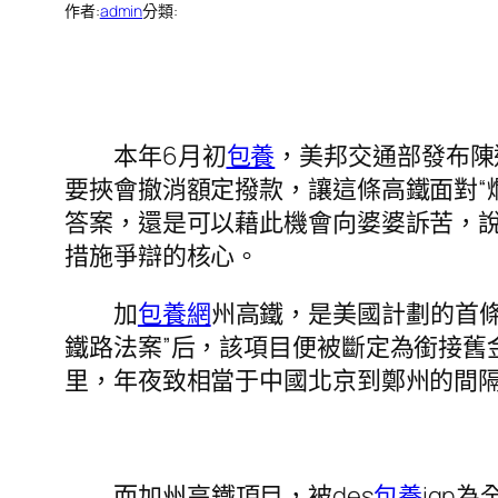
作者:
admin
分類:
本年6月初
包養
，美邦交通部發布陳
要挾會撤消額定撥款，讓這條高鐵面對“
答案，還是可以藉此機會向婆婆訴苦，說
措施爭辯的核心。
加
包養網
州高鐵，是美國計劃的首條
鐵路法案”后，該項目便被斷定為銜接舊
里，年夜致相當于中國北京到鄭州的間隔
而加州高鐵項目，被des
包養
ign