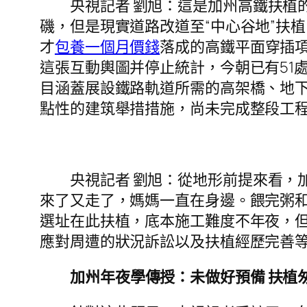
央視記者 劉旭：這是加州高鐵扶植
磯，但是現實道路改道至“中心谷地”扶
才
包養一個月價錢
落成的高鐵平面穿插項
這張互動輿圖并停止統計，今朝已有51
目涵蓋展設鐵路軌道所需的高架橋、地
點性的建筑舉措措施，尚未完成整段工
央視記者 劉旭：從地形前提來看，
來了又走了，媽媽一直在身邊。餵完粥
選址在此扶植，底本施工難度不年夜，但
應對周遭的狀況訴訟以及扶植經歷完善
加州年夜學傳授：未做好預備 扶植