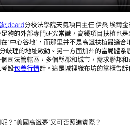
網dcard
分校法學院天氣項目主任 伊桑·埃爾
少足夠的外部專門研究常識，高鐵項目扶植也是
在“中心谷地”，而那里并不是高鐵扶植最適合
分歧理的地址啟動。另一方面加州的當局體系
多個司法管轄區，多個縣郡和城市，需求聯邦和
思考設
包養行情
計。這是城裡織布坊的掌櫃告訴
呢？“美國高鐵夢”又可否照進實際？