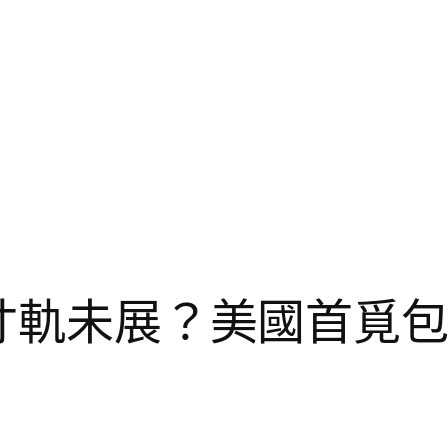
卻寸軌未展？美國首覓包