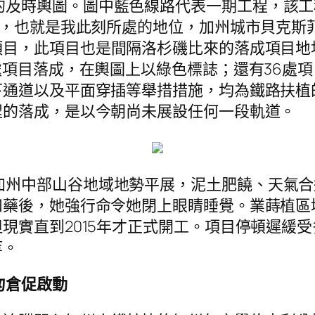
的及時輿圖。圖中藍色線路代表一期工程，該
植，也就是我此刻所處的地位，加州城市貝克斯
目，此項目也是間隔洛杉磯比來的落成項目地址
處項目落成，在輿圖上以綠色標誌；還有36處
下通道以及平面穿插等舉措措施，均為鐵路扶植
程的落成，是以今朝尚未展設任何一段軌道。
加州中部山谷地域地勢平展，泥土肥饒、天氣
和藥後，她強行命令她閉上眼睛睡覺。業蒔植區
現實直到2015年才正式開工。項目停頓遲緩
等。
匆倉促啟動