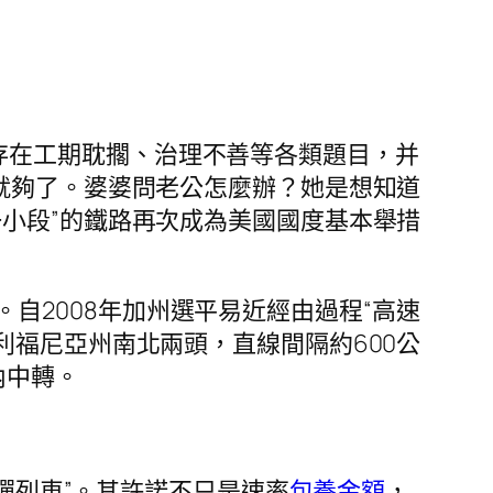
存在工期耽擱、治理不善等各類題目，并
就夠了。婆婆問老公怎麼辦？她是想知道
小段”的鐵路再次成為美國國度基本舉措
自2008年加州選平易近經由過程“高速
利福尼亞州南北兩頭，直線間隔約600公
內中轉。
槍彈列車”。其許諾不只是速率
包養金額
，