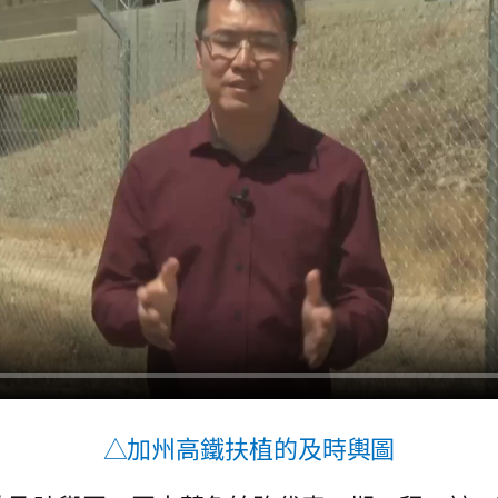
△加州高鐵扶植的及時輿圖