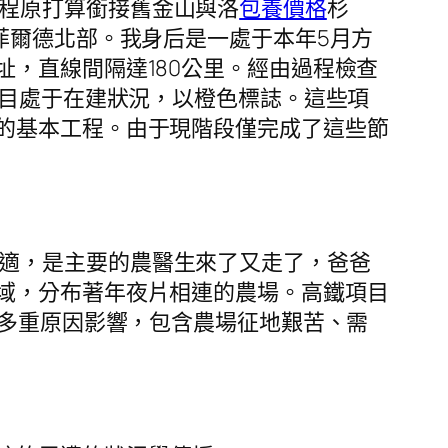
工程原打算銜接舊金山與洛
包養價格
杉
菲爾德北部。我身后是一處于本年5月方
，直線間隔達180公里。經由過程檢查
項目處于在建狀況，以橙色標誌。這些項
的基本工程。由于現階段僅完成了這些節
合適，是主要的農醫生來了又走了，爸爸
域，分布著年夜片相連的農場。高鐵項目
受多重原因影響，包含農場征地艱苦、需