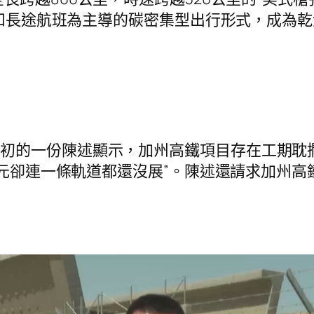
r 和長途航班為主導的碳密集型出行形式，成為
月初的一份陳述顯示，加州高鐵項目存在工期耽擱
美元卻連一條軌道都還沒展”。陳述還請求加州高