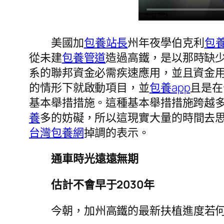
美國加
包養站長
州年夜學伯克利
包養
從未建
包養管道
造過高鐵，是以那時缺
系的聯邦資金必需疾速應用，並且資金用
的情形下就啟動項目，並
包養app
且是在
基本舉措措施。這種基本舉措措施跨越
養
多的妨礙，所以這現實大量的時間去
台灣包養網
掉調的表示。
通車時光遠遠無期
估計不會早于2030年
今朝，加州高鐵的最新扶植進度若何