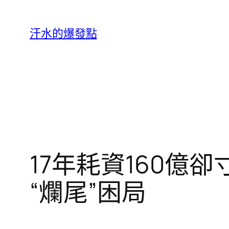
跳
至
汗水的爆發點
主
要
內
容
17年耗資160億
“爛尾”困局