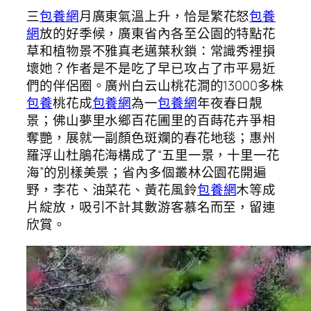
三
包養網
月廣東氣溫上升，恰是繁花怒
包養
網
放的好季候，廣東省內各至公園的特點花
草和植物景不雅真老邁葉秋鎖：常識秀裡損
壞她？作者是不是吃了早已攻占了市平易近
們的伴侶圈。廣州白云山桃花澗的13000多株
包養
桃花成
包養網
為一
包養網
年夜春日靚
景；佛山夢里水鄉百花圃里的百蒔花卉爭相
奪艷，展就一副顏色斑斕的春花地毯；惠州
羅浮山杜鵑花海構成了“五里一景，十里一花
海”的別樣美景；省內多個叢林公園花開遍
野，李花、油菜花、黃花風鈴
包養網
木等成
片綻放，吸引不計其數游客慕名而至，留連
欣賞。