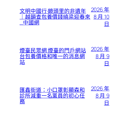
2026 年
文明中國行·鏡頭里的非遺年
8 月 10
｜越韻查包養價錢繞梁迎春來
_中國網
日
2026 年
煙臺民眾網 煙臺的門戶網站
8 月 9
台包養價格和唯一的消息網
站
日
2026 年
匯鑫街道：小口罩彰顯森和
8 月 9
診所減重一名黨員的初心任
務
日