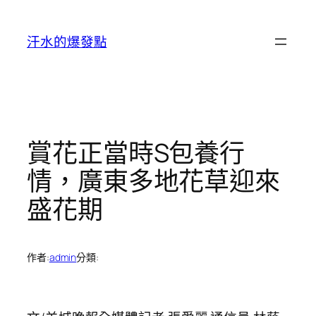
跳
至
汗水的爆發點
主
要
內
容
賞花正當時S包養行
情，廣東多地花草迎來
盛花期
作者:
admin
分類: