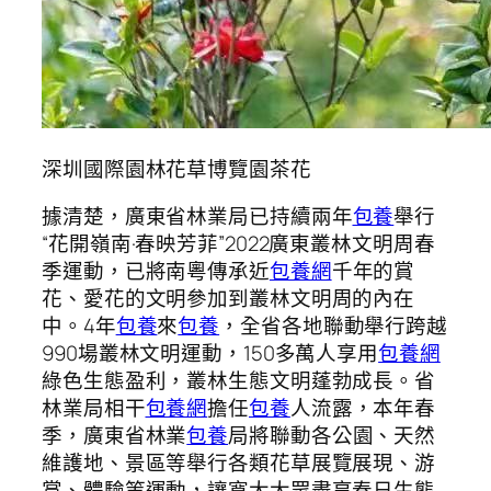
深圳國際園林花草博覽園茶花
據清楚，廣東省林業局已持續兩年
包養
舉行
“花開嶺南·春映芳菲”2022廣東叢林文明周春
季運動，已將南粵傳承近
包養網
千年的賞
花、愛花的文明參加到叢林文明周的內在
中。4年
包養
來
包養
，全省各地聯動舉行跨越
990場叢林文明運動，150多萬人享用
包養網
綠色生態盈利，叢林生態文明蓬勃成長。省
林業局相干
包養網
擔任
包養
人流露，本年春
季，廣東省林業
包養
局將聯動各公園、天然
維護地、景區等舉行各類花草展覽展現、游
賞、體驗等運動，讓寬大大眾盡享春日生態