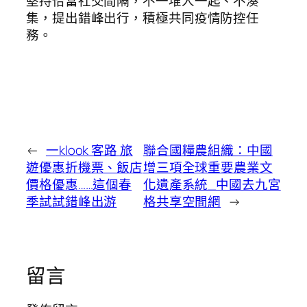
堅持恰當社交間隔，不一堆人一起、不湊
集，提出錯峰出行，積極共同疫情防控任
務。
←
一klook 客路 旅
聯合國糧農組織：中國
遊優惠折機票、飯店
增三項全球重要農業文
價格優惠……這個春
化遺產系統_中國去九宮
季試試錯峰出游
格共享空間網
→
留言