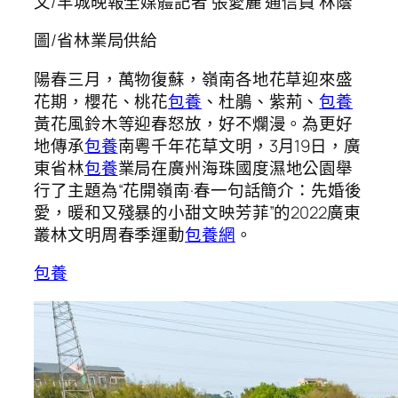
文/羊城晚報全媒體記者 張愛麗 通信員 林蔭
圖/省林業局供給
陽春三月，萬物復蘇，嶺南各地花草迎來盛
花期，櫻花、桃花
包養
、杜鵑、紫荊、
包養
黃花風鈴木等迎春怒放，好不爛漫。為更好
地傳承
包養
南粵千年花草文明，3月19日，廣
東省林
包養
業局在廣州海珠國度濕地公園舉
行了主題為“花開嶺南·春一句話簡介：先婚後
愛，暖和又殘暴的小甜文映芳菲”的2022廣東
叢林文明周春季運動
包養網
。
包養