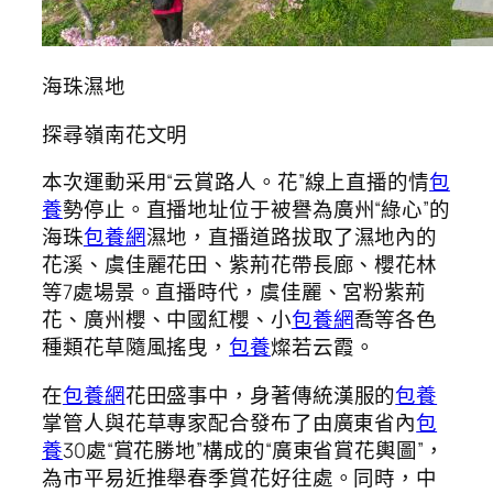
海珠濕地
探尋嶺南花文明
本次運動采用“云賞路人。花”線上直播的情
包
養
勢停止。直播地址位于被譽為廣州“綠心”的
海珠
包養網
濕地，直播道路拔取了濕地內的
花溪、虞佳麗花田、紫荊花帶長廊、櫻花林
等7處場景。直播時代，虞佳麗、宮粉紫荊
花、廣州櫻、中國紅櫻、小
包養網
喬等各色
種類花草隨風搖曳，
包養
燦若云霞。
在
包養網
花田盛事中，身著傳統漢服的
包養
掌管人與花草專家配合發布了由廣東省內
包
養
30處“賞花勝地”構成的“廣東省賞花輿圖”，
為市平易近推舉春季賞花好往處。同時，中