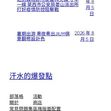
年 8
一線 萊西市公安局姜山派出所
月 5
打好疫情防控阻擊戰
日
2026 年 8
暑期出游 粵夜粵出JIUYI俱
意翻修設計色
月 5 日
汗水的爆發點
部落格
活動
關於
商店
常見問題集
區塊版面配置