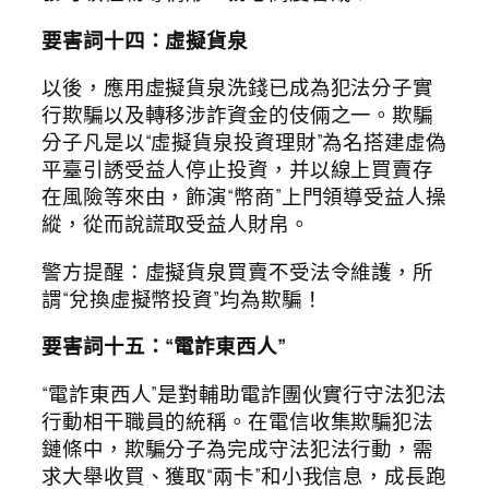
要害詞十四：虛擬貨泉
以後，應用虛擬貨泉洗錢已成為犯法分子實
行欺騙以及轉移涉詐資金的伎倆之一。欺騙
分子凡是以“虛擬貨泉投資理財”為名搭建虛偽
平臺引誘受益人停止投資，并以線上買賣存
在風險等來由，飾演“幣商”上門領導受益人操
縱，從而說謊取受益人財帛。
警方提醒：虛擬貨泉買賣不受法令維護，所
謂“兌換虛擬幣投資”均為欺騙！
要害詞十五：“電詐東西人”
“電詐東西人”是對輔助電詐團伙實行守法犯法
行動相干職員的統稱。在電信收集欺騙犯法
鏈條中，欺騙分子為完成守法犯法行動，需
求大舉收買、獲取“兩卡”和小我信息，成長跑