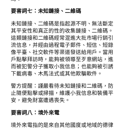
要害詞七：未知鏈接、二維碼
未知鏈接、二維碼是指起源不明、無法斷定
其平安性和真正的性的收集鏈接、二維碼。
這類鏈接和二維碼經常混進大批市場行銷引
流信息，并經由過程電子郵件、短信、短錄
像平臺、社交軟件等渠道發送給用戶。當用
戶點擊拜訪時，能夠被領導至歹意網站，進
而被犯警分子獲取小我信息；也能夠被引誘
下載病毒、木馬法式或其他欺騙軟件。
警方提醒：謹嚴看待未知鏈接和二維碼，防
止隨便點擊或掃描，維護小我信息和裝備平
安，避免財富遭遇喪失。
要害詞八：境外來電
境外來電指的是來自其他國度或地域的德律