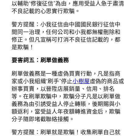
以輔助“修復征信”為由，應用受益人急于肅清
不良記載的心思實行欺騙。
警方提醒：小我征信由中國國民銀行征信中
間同一治理，任何公司和小我都無權刪除和
修正。但凡宣稱可打消不良征信記載的，都
是欺騙！
要害詞五：刷單做義務
刷單做義務是一種虛偽買賣行動，凡是指商
家或小我組織“刷手”停止
小樹屋
虛偽的商品或
辦事買賣，以晉陞店展銷量、信用、排名
等。在刷單欺騙中，欺騙分子凡是以刷單做
義務為由引誘受益人停止轉賬，後期賜與小
額返利，當受益人年夜額轉進資金后，欺騙
分子隨即堵截聯絡接觸。
警方提醒：刷單就是欺騙！收集刷單自己就