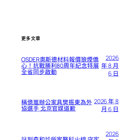
更多文章
2026
OSDER奧斯德材料報價狼煙僑
年 8 月
心！抗戰勝利80周年紀念特展
全省同步啟動
6 日
2026 年 8
稱億嵐辦公家具樊振東為外
協選手 北京官媒道歉
月 6 日
2026
站到森和診所家醫科火線 守牢