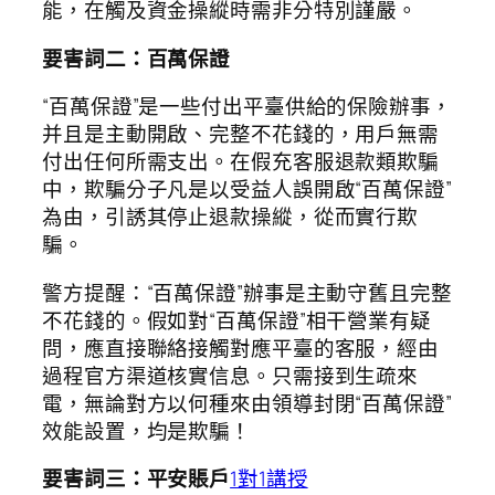
能，在觸及資金操縱時需非分特別謹嚴。
要害詞二：百萬保證
“百萬保證”是一些付出平臺供給的保險辦事，
并且是主動開啟、完整不花錢的，用戶無需
付出任何所需支出。在假充客服退款類欺騙
中，欺騙分子凡是以受益人誤開啟“百萬保證”
為由，引誘其停止退款操縱，從而實行欺
騙。
警方提醒：“百萬保證”辦事是主動守舊且完整
不花錢的。假如對“百萬保證”相干營業有疑
問，應直接聯絡接觸對應平臺的客服，經由
過程官方渠道核實信息。只需接到生疏來
電，無論對方以何種來由領導封閉“百萬保證”
效能設置，均是欺騙！
要害詞三：平安賬戶
1對1講授