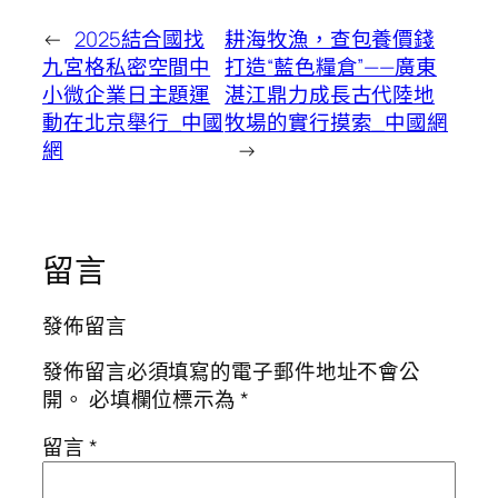
←
2025結合國找
耕海牧漁，查包養價錢
九宮格私密空間中
打造“藍色糧倉”——廣東
小微企業日主題運
湛江鼎力成長古代陸地
動在北京舉行_中國
牧場的實行摸索_中國網
網
→
留言
發佈留言
發佈留言必須填寫的電子郵件地址不會公
開。
必填欄位標示為
*
留言
*