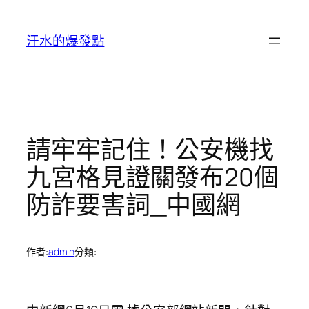
跳
至
汗水的爆發點
主
要
內
容
請牢牢記住！公安機找
九宮格見證關發布20個
防詐要害詞_中國網
作者:
admin
分類: