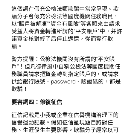
這個詞在假充公檢法類欺騙中常常呈現。欺
騙分子會假充公檢法等國度機關任務職員，
以“賬戶被解凍”“資金有風險”等各類來由請求
受益人將資金轉進所謂的“平安賬戶”中，并許
諾資金核對終了后停止返還，從而實行欺
騙。
警方提醒：公檢法機關沒有所謂的“平安賬
戶”！但凡德律風中自稱公檢法等國度機關任
務職員請求把資金轉到指定賬戶的，或請求
供給銀行賬號、password、驗證碼的，都是
欺騙！
要害詞四：修復征信
征信記載是小我或企業在信譽機構治理下的
信譽運動記載。假如征信呈現題目將對任
務、生涯發生主要影響。欺騙分子經常以可