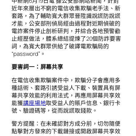
中新網6月19日電 據公安部網站新聞，針對
近年來層出不窮的電信收集欺騙老手法、新
套路，為了輔助寬大群眾晉陞識說謊防說謊
才能，公安部刑偵局經由過程對近期偵破的
電詐案件停止剖析研判，并綜合各地預警勸
止經歷做法，體系總結提煉了20個防詐要害
詞，為寬大群眾供給了破譯電欺騙局的
“password”。
要害詞一：屏幕共享
在電信收集欺騙案件中，欺騙分子會應用多
種話術、套路引誘受益人下載、裝置具有屏
幕共享效能的利用法式，再應用屏幕共享效
能獲
講座場地
取受益人的賬戶信息、銀行卡
號、驗證碼等，從而說謊取錢款。
警方提醒：在未確認對方成分前，切勿隨便
點擊對方發來的下載鏈接或開啟屏幕共享效