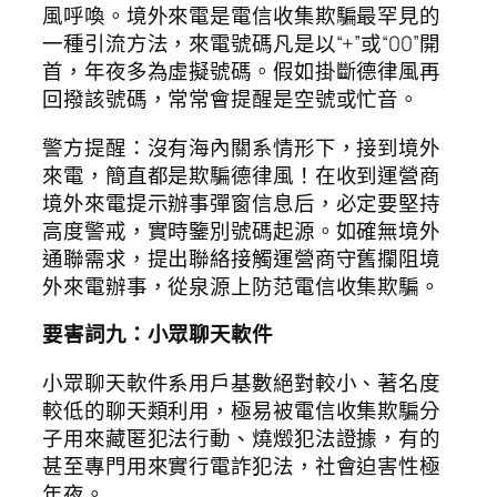
風呼喚。境外來電是電信收集欺騙最罕見的
一種引流方法，來電號碼凡是以“+”或“00”開
首，年夜多為虛擬號碼。假如掛斷德律風再
回撥該號碼，常常會提醒是空號或忙音。
警方提醒：沒有海內關系情形下，接到境外
來電，簡直都是欺騙德律風！在收到運營商
境外來電提示辦事彈窗信息后，必定要堅持
高度警戒，實時鑒別號碼起源。如確無境外
通聯需求，提出聯絡接觸運營商守舊攔阻境
外來電辦事，從泉源上防范電信收集欺騙。
要害詞九：小眾聊天軟件
小眾聊天軟件系用戶基數絕對較小、著名度
較低的聊天類利用，極易被電信收集欺騙分
子用來藏匿犯法行動、燒燬犯法證據，有的
甚至專門用來實行電詐犯法，社會迫害性極
年夜。