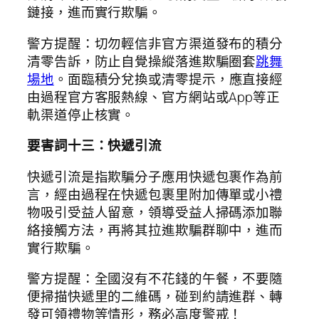
鏈接，進而實行欺騙。
警方提醒：切勿輕信非官方渠道發布的積分
清零告訴，防止自覺操縱落進欺騙圈套
跳舞
場地
。面臨積分兌換或清零提示，應直接經
由過程官方客服熱線、官方網站或App等正
軌渠道停止核實。
要害詞十三：快遞引流
快遞引流是指欺騙分子應用快遞包裹作為前
言，經由過程在快遞包裹里附加傳單或小禮
物吸引受益人留意，領導受益人掃碼添加聯
絡接觸方法，再將其拉進欺騙群聊中，進而
實行欺騙。
警方提醒：全國沒有不花錢的午餐，不要隨
便掃描快遞里的二維碼，碰到約請進群、轉
發可領禮物等情形，務必高度警戒！