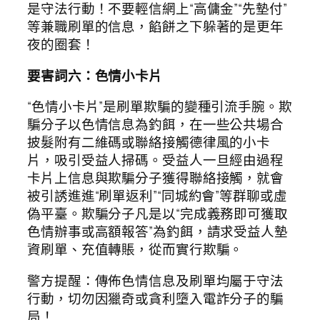
是守法行動！不要輕信網上“高傭金”“先墊付”
等兼職刷單的信息，餡餅之下躲著的是更年
夜的圈套！
要害詞六：色情小卡片
“色情小卡片”是刷單欺騙的變種引流手腕。欺
騙分子以色情信息為釣餌，在一些公共場合
披髮附有二維碼或聯絡接觸德律風的小卡
片，吸引受益人掃碼。受益人一旦經由過程
卡片上信息與欺騙分子獲得聯絡接觸，就會
被引誘進進“刷單返利”“同城約會”等群聊或虛
偽平臺。欺騙分子凡是以“完成義務即可獲取
色情辦事或高額報答”為釣餌，請求受益人墊
資刷單、充值轉賬，從而實行欺騙。
警方提醒：傳佈色情信息及刷單均屬于守法
行動，切勿因獵奇或貪利墮入電詐分子的騙
局！