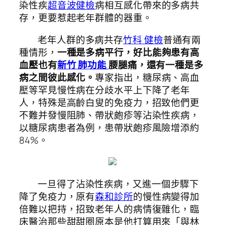
染性疾
超音波健檢
病相互感化帶來的多病共
存，更要惹起老年群體的器重。
老年人群的多病共存
竹科 健檢
普通有兩
種情形，
一種是多病平行，好比能夠患有高
血壓也有
新竹 肺功能
腰腿痛，還有一種是多
病之間彼此感化。
專家指出，糖尿病、高血
壓等罕見慢性病在分歧水平上下降了老年
人，特殊是高齡白叟的免疫力，招致他們更
不難并發慢阻肺、帶狀皰疹等沾染性疾病，
以糖尿病患者為例，患帶狀皰疹風險增添約
84%。
一旦得了沾染性疾病，又進一個步驟下
降了免疫力，原有
森和診所
的慢性病變得加
倍難以把持，招致老年人的病情復雜化，臨
床醫治那些甜甜圈原本是他打算用來「與林