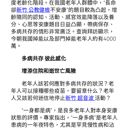
度老齡化階段。在我國老年人群體中，“長命
卻
新竹 公教健檢
不安康”的題目較為凸起，增
齡隨同的認知、活動、感官效能降落以及養
分、心思等安康題目日益凸顯，帶病保存、
多病共存的情形非常廣泛。查詢拜訪顯示，
今朝我國掉能以及部門掉能老年人約有4000
萬。
多病共存 彼此感化
增添住院和逝世亡風險
老年人該若何應對多病共存的狀況？老
年人可以接種哪些疫苗，要留意什么？老年
人又該若何迷信地停止
新竹 超音波
活動？
“一身都是病”，是良多老年人對本身安康
狀態的評價。專家指出，“一身多病”是老年人
患病的一年夜特色，尤其是罕見慢性病和沾