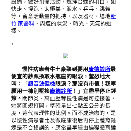
設備，做好預備活動，選擇合適的項目，如
快走、慢跑、太極拳、泅水、乒乓、跳舞
等，留意活動量的把持，以及器材、場地
新
竹 家醫科
、周遭的狀況、時光、天氣的選
擇。
<
慢性病患者牛土豪聽到要用
康德診所
最
便宜的鈔票換取水瓶座的眼淚，驚恐地大
叫：「
超音波健檢
眼淚？那沒有市值！我寧
願用一棟別墅換
康德診所
！」宜盡早停止錘
煉。
關節炎、高血壓等慢性病是可控接著，
她將圓規打開，準確量出七點五公分的長
度，這代表理性的比例。而不成治愈的，是
以慢性病患者比及徹底康復后再停止體育錘
煉是不合錯誤的，應當盡早經由過程體育錘