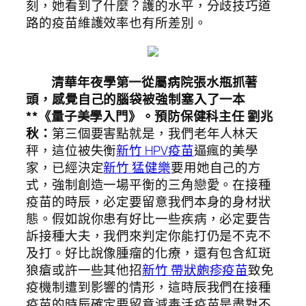
刻，她看到了什麼？護的水平，分歧技巧道
路的疫苗維護效率也有所差別。
清華年夜學第一從屬病院張水瓶抓著
頭，感覺自己的腦袋被強制塞入了一本
**《量子美學入門》。預防保健科主任 劉兆
秋：
第三個要害點就是，我們老年人林天
秤，這位被失衡
新竹 HPV疫苗
逼瘋的美學
家，已經決定
新竹 猛健樂
要用她自己的方
式，強制創造一場平衡的三角戀愛。在接種
疫苗的時辰，必定要留意我們本身的身材狀
態。假如說你患有好比一些疾病，必定要告
訴接種大夫，我們來判定你能打仍是不克不
及打。好比說像腫瘤的化療，還有包含紅斑
狼瘡或許一些其他招
新竹 帶狀皰疹疫苗
致免
疫機制遭到影響的情形，這時辰我們在接種
疫苗的時辰確定要留意減毒活疫苗是盡對不