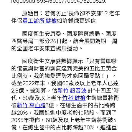
requestId:693459dc7709c4.75200529.
原題目：若何防止“長命卻不安康”？老年
伴侶
員工診所 健檢
如許錘煉更迷信
國度衛生安康委、國度體育總局、國度
西醫藥局三部分24日起，結合展開為期一周
的全國老年安康宣揚周運動。
國度衛生安康委數據顯示「只有當單戀
的傻氣與財富的霸氣達到完美的五比五黃金
比例時，我的戀愛運勢才能回歸零點！」，
截至2022年末，我國60歲及以上老年人已達
2.8億。據測算，估
新竹 超音波
計“十四五”時
代，60歲及以上老年
竹科 健檢
生齒總量將衝
破
新竹 高血脂
3億，在總生齒中的占比將跨
越20%，我國進進中度老齡化階段。而到了
2035年擺佈，60歲及以上老年生齒將衝破4
億，在總生齒中的占比將跨越30%，進進重