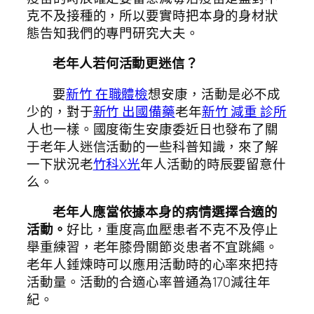
克不及接種的，所以要實時把本身的身材狀
態告知我們的專門研究大夫。
老年人若何活動更迷信？
要
新竹 在職體檢
想安康，活動是必不成
少的，對于
新竹 出國備藥
老年
新竹 減重 診所
人也一樣。國度衛生安康委近日也發布了關
于老年人迷信活動的一些科普知識，來了解
一下狀況老
竹科X光
年人活動的時辰要留意什
么。
老年人應當依據本身的病情選擇合適的
活動。
好比，重度高血壓患者不克不及停止
舉重練習，老年膝骨關節炎患者不宜跳繩。
老年人錘煉時可以應用活動時的心率來把持
活動量。活動的合適心率普通為170減往年
紀。