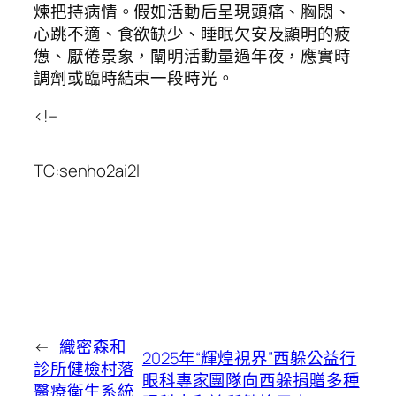
煉把持病情。假如活動后呈現頭痛、胸悶、
心跳不適、食欲缺少、睡眠欠安及顯明的疲
憊、厭倦景象，闡明活動量過年夜，應實時
調劑或臨時結束一段時光。
<!–
TC:senho2ai2l
←
織密森和
2025年“輝煌視界”西躲公益行
診所健檢村落
眼科專家團隊向西躲捐贈多種
醫療衛生系統