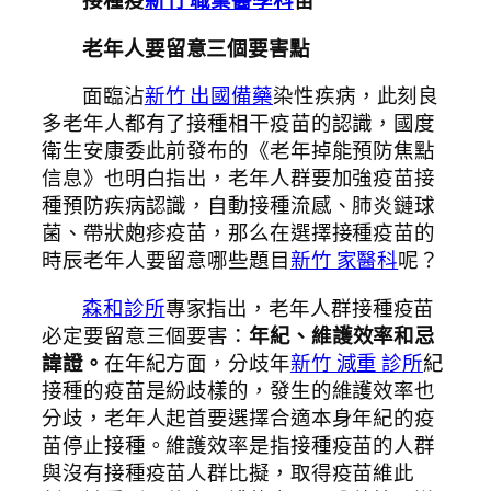
接種疫
新竹 職業醫學科
苗
老年人要留意三個要害點
面臨沾
新竹 出國備藥
染性疾病，此刻良
多老年人都有了接種相干疫苗的認識，國度
衛生安康委此前發布的《老年掉能預防焦點
信息》也明白指出，老年人群要加強疫苗接
種預防疾病認識，自動接種流感、肺炎鏈球
菌、帶狀皰疹疫苗，那么在選擇接種疫苗的
時辰老年人要留意哪些題目
新竹 家醫科
呢？
森和診所
專家指出，老年人群接種疫苗
必定要留意三個要害：
年紀、維護效率和忌
諱證。
在年紀方面，分歧年
新竹 減重 診所
紀
接種的疫苗是紛歧樣的，發生的維護效率也
分歧，老年人起首要選擇合適本身年紀的疫
苗停止接種。維護效率是指接種疫苗的人群
與沒有接種疫苗人群比擬，取得疫苗維此