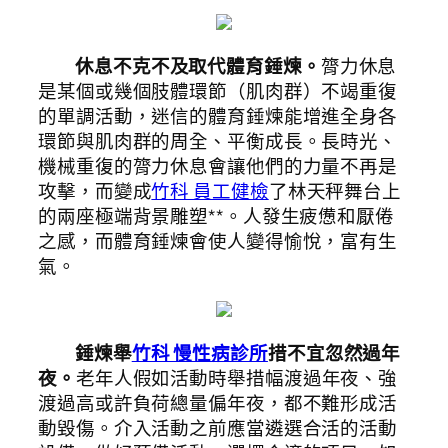
休息不克不及取代體育錘煉。
膂力休息
是某個或幾個肢體環節（肌肉群）不竭重復
的單調活動，迷信的體育錘煉能增進全身各
環節與肌肉群的周全、平衡成長。長時光、
機械重復的膂力休息會讓他們的力量不再是
攻擊，而變成
竹科 員工健檢
了林天秤舞台上
的兩座極端背景雕塑**。人發生疲憊和厭倦
之感，而體育錘煉會使人變得愉悅，富有生
氣。
錘煉舉
竹科 慢性病診所
措不宜忽然過年
夜。
老年人假如活動時舉措幅渡過年夜、強
渡過高或許負荷總量偏年夜，都不難形成活
動毀傷。介入活動之前應當遴選合活的活動