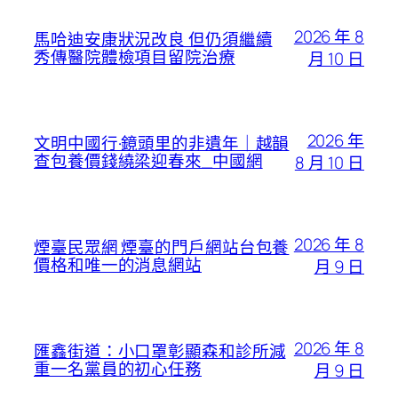
2026 年 8
馬哈迪安康狀況改良 但仍須繼續
秀傳醫院體檢項目留院治療
月 10 日
2026 年
文明中國行·鏡頭里的非遺年｜越韻
查包養價錢繞梁迎春來_中國網
8 月 10 日
2026 年 8
煙臺民眾網 煙臺的門戶網站台包養
價格和唯一的消息網站
月 9 日
2026 年 8
匯鑫街道：小口罩彰顯森和診所減
重一名黨員的初心任務
月 9 日