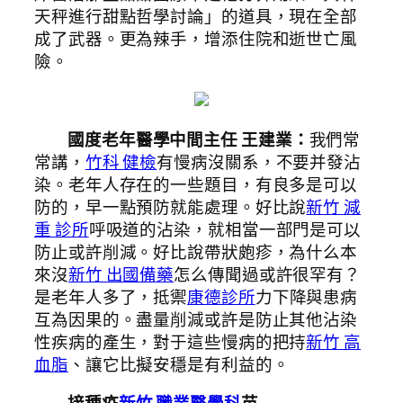
天秤進行甜點哲學討論」的道具，現在全部
成了武器。更為辣手，增添住院和逝世亡風
險。
國度老年醫學中間主任 王建業：
我們常
常講，
竹科 健檢
有慢病沒關系，不要并發沾
染。老年人存在的一些題目，有良多是可以
防的，早一點預防就能處理。好比說
新竹 減
重 診所
呼吸道的沾染，就相當一部門是可以
防止或許削減。好比說帶狀皰疹，為什么本
來沒
新竹 出國備藥
怎么傳聞過或許很罕有？
是老年人多了，抵禦
康德診所
力下降與患病
互為因果的。盡量削減或許是防止其他沾染
性疾病的產生，對于這些慢病的把持
新竹 高
血脂
、讓它比擬安穩是有利益的。