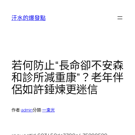
跳
至
汗水的爆發點
主
要
內
容
若何防止“長命卻不安森
和診所減重康”？老年伴
侶如許錘煉更迷信
作者:
admin
分類:
一束光