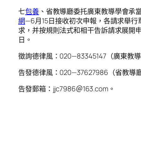
七
包養
、省教導廳委托廣東教導學會承當
網
—6月15日接收初次申報，各請求舉行單元
求，并按規則法式和相干告訴請求展開申報
日。
徵詢德律風：020—83345147（廣東教
告發德律風：020—37627986（省教導
告發郵箱：jjc7986＠163.com。