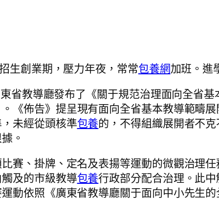
為招生創業期，壓力年夜，常常
包養網
加班。進
，廣東省教導廳發布了《關于規范治理面向全省
）。《佈告》提呈現有面向全省基本教導範疇展
準，未經從頭核準
包養
的，不得組織展開者不克
根據。
類比賽、掛牌、定名及表揚等運動的微觀治理任
由觸及的市級教導
包養
行政部分配合治理。此中
賽運動依照《廣東省教導廳關于面向中小先生的