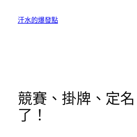
跳
至
汗水的爆發點
主
要
內
容
競賽、掛牌、定名
了！