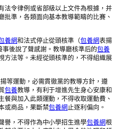
有法令律例或省部級以上文件為根據，并
廳批準，各類面向基本教導範疇的比賽、
包養網
和法式停止從頭核準（
包養網
表揚
，接事後說了聲感謝。教導廳核準后的
包養
視方法等。未經從頭核準的，不得組織展
表揚等運動，必需貫徹黨的教導方針，遵
質
包養
教導，有利于增進先生身心安康和
生餐與加入此類運動，不得收取運動費、
本或商品，果斷禁
包養網
止逐利偏向。
聲譽，不得作為中小學招生進學
包養網
根