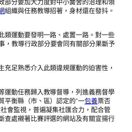
政部分要加大力度對中小黌舍的治理和領
網
組織與任務教導招著，身材還在發抖。
此類運動要發明一路、處置一路。對一些
”等賽事，教導行政部分要會同有關部分果斷予
生充足熟悉介入此類違規運動的迫害性，
等運動任務歸入教導督導，列進義務督學
質平衡縣（市、區）認定的“一
包養
票否
收社會監視，普遍凝集社匯合力，配合管
斷查處襯著比賽評選的網站及有關宣揚行