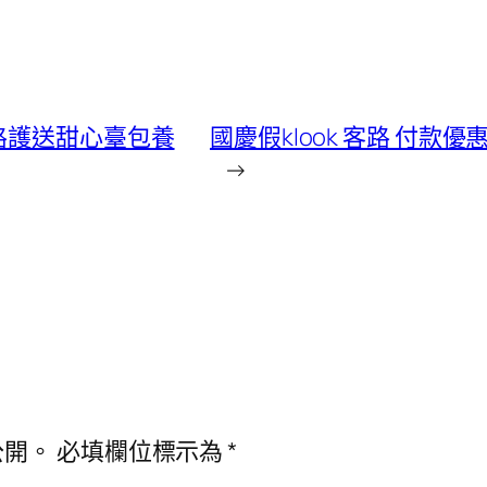
路護送甜心臺包養
國慶假klook 客路 付
→
公開。
必填欄位標示為
*