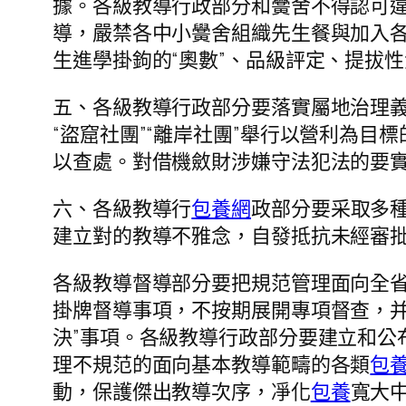
據。各級教導行政部分和黌舍不得認可
導，嚴禁各中小黌舍組織先生餐與加入
生進學掛鉤的“奧數”、品級評定、提拔
五、各級教導行政部分要落實屬地治理
“盜窟社團”“離岸社團”舉行以營利為目標
以查處。對借機斂財涉嫌守法犯法的要
六、各級教導行
包養網
政部分要采取多
建立對的教導不雅念，自發抵抗未經審
各級教導督導部分要把規范管理面向全
掛牌督導事項，不按期展開專項督查，并
決”事項。各級教導行政部分要建立和公
理不規范的面向基本教導範疇的各類
包
動，保護傑出教導次序，凈化
包養
寬大