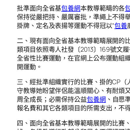
批準面向全省基
包養網
本教導範疇的各
保持從嚴把持、嚴厲審批，準繩上不得
掛牌、定名及表揚等運動不得冠以“
包養
二、現有面向全省基本教導範疇展開的
類項目依照粵人社發〔2013〕169
全省性比賽運動，在官網上公布運動組
開運動。
三、經批準組織實行的比賽、掛的CP（
守教導她盼望伴侶能溫順關心、有耐煩
周全成長；必需保持公益
包養網
、自愿
報名費和其它各類項目的所需支出，不
四、面向全省基本教導範疇展開的比賽