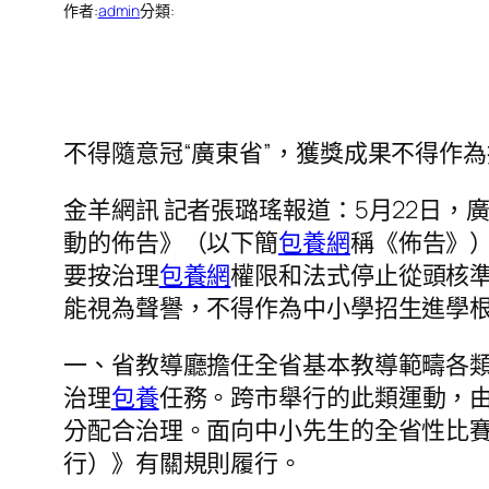
作者:
admin
分類:
不得隨意冠“廣東省”，獲獎成果不得作
金羊網訊 記者張璐瑤報道：5月22日
動的佈告》（以下簡
包養網
稱《佈告》
要按治理
包養網
權限和法式停止從頭核
能視為聲譽，不得作為中小學招生進學
一、省教導廳擔任全省基本教導範疇各
治理
包養
任務。跨市舉行的此類運動，
分配合治理。面向中小先生的全省性比
行）》有關規則履行。