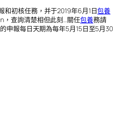
初核任務，并于2019年6月1日
包養
.cn，查詢清楚相但此刻…關任
包養
務請
申報每日天期為每年5月15日至5月30