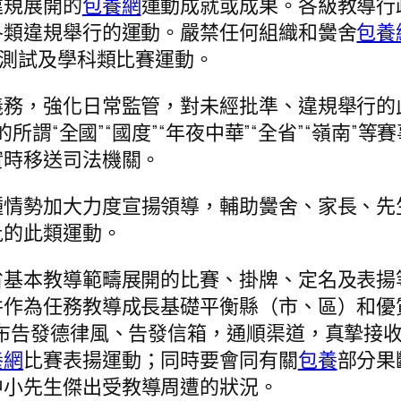
違規展開的
包養網
運動成就或成果。各級教導行
各類違規舉行的運動。嚴禁任何組織和黌舍
包養
性測試及學科類比賽運動。
義務，強化日常監管，對未經批準、違規舉行的
的所謂“全國”“國度”“年夜中華”“全省”“嶺南
實時移送司法機關。
種情勢加大力度宣揚領導，輔助黌舍、家長、先
批的此類運動。
省基本教導範疇展開的比賽、掛牌、定名及表揚
作為任務教導成長基礎平衡縣（市、區）和優
布告發德律風、告發信箱，通順渠道，真摯接
養網
比賽表揚運動；同時要會同有關
包養
部分果
中小先生傑出受教導周遭的狀況。