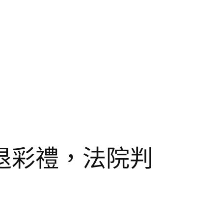
退彩禮，法院判