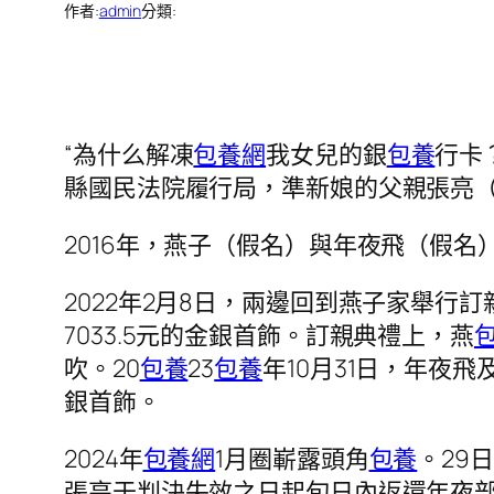
作者:
admin
分類:
“為什么解凍
包養網
我女兒的銀
包養
行卡
縣國民法院履行局，準新娘的父親張亮
2016年，燕子（假名）與年夜飛（假名
2022年2月8日，兩邊回到燕子家舉行訂
7033.5元的金銀首飾。訂親典禮上，燕
吹。20
包養
23
包養
年10月31日，年夜
銀首飾。
2024年
包養網
1月圈嶄露頭角
包養
。29
張亮于判決失效之日起旬日內返還年夜部門