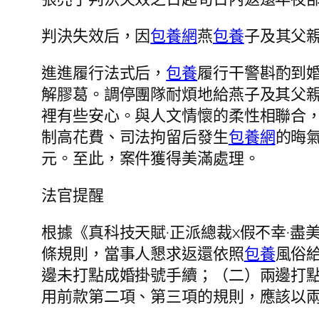
判決失效后，因
包養網
燕
包養
子及其父
進進履行法式后，
包養
履行干警斟酌到
解膠葛。調停團隊耐煩地給燕子及其父
裡有些安心。與人文情懷的柔性相聯合
制高花費、司法拘留后發生
包養網
的晦
元。至此，案件獲得美滿處理。
法官提醒
根據《真科技天賦·正派總裁x假不幸·
條規則，當事人懇求返還依照
包養
風俗
邊未打點成婚掛號手續；（二）兩邊打
用前款第二項、第三項的規則，應該以