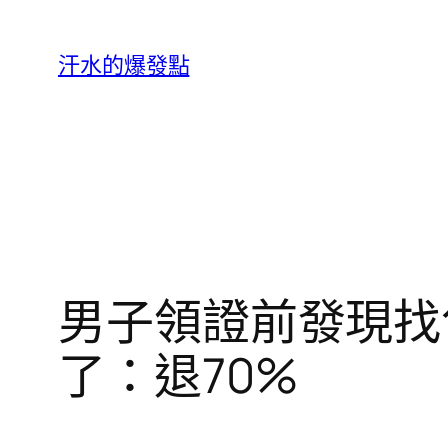
跳
至
汗水的爆發點
主
要
內
容
男子領證前發現找
了：退70%