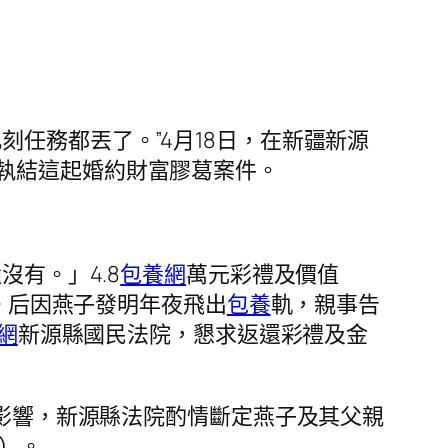
任務都丟了。”4月18日，在新疆新源
執結這起婚約財富膠葛案件。
有。」4.8
包養網
萬元彩禮及價值
。后因燕子發明年夜飛出
包養
軌，親事告
網
新源縣國民法院，懇求返還彩禮及金
影響，新源縣法院酌情斷定燕子及其父親
%）。