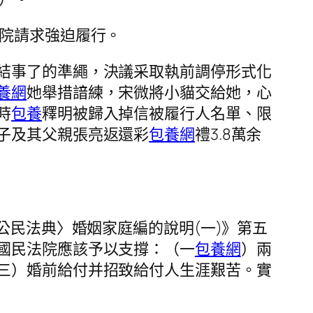
法院請求強迫履行。
結事了的準繩，決議采取執前調停形式化
養網
她舉措諳練，宋微將小貓交給她，心
時
包養
釋明被歸入掉信被履行人名單、限
子及其父親張亮返還彩
包養網
禮3.8萬余
公民法典〉婚姻家庭編的說明(一)》第五
國民法院應該予以支撐：（一
包養網
）兩
三）婚前給付并招致給付人生涯艱苦。實