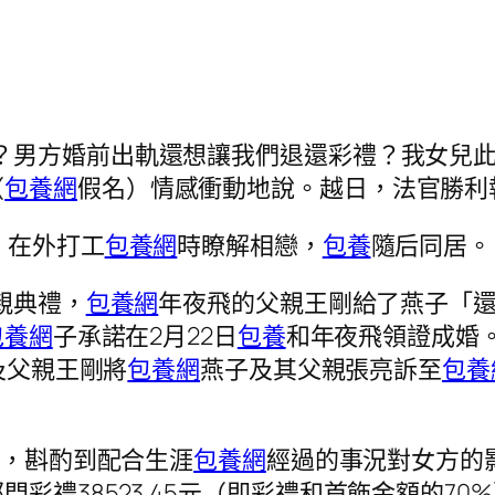
？男方婚前出軌還想讓我們退還彩禮？我女兒此刻
（
包養網
假名）情感衝動地說。越日，法官勝利
）在外打工
包養網
時瞭解相戀，
包養
隨后同居。
親典禮，
包養網
年夜飛的父親王剛給了燕子「還沒
包養網
子承諾在2月22日
包養
和年夜飛領證成婚
飛及父親王剛將
包養網
燕子及其父親張亮訴至
包養
日，斟酌到配合生涯
包養網
經過的事況對女方的
彩禮38523.45元（即彩禮和首飾金額的70