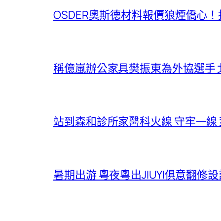
OSDER奧斯德材料報價狼煙僑心
稱億嵐辦公家具樊振東為外協選手 
站到森和診所家醫科火線 守牢一線
暑期出游 粵夜粵出JIUYI俱意翻修