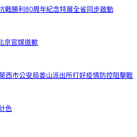
！抗戰勝利80周年紀念特展全省同步啟動
北京官媒道歉
 萊西市公安局姜山派出所打好疫情防控阻擊戰
設計色