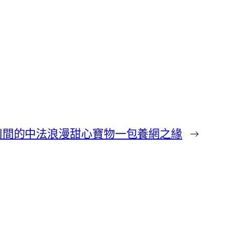
川間的中法浪漫甜心寶物一包養網之緣
→