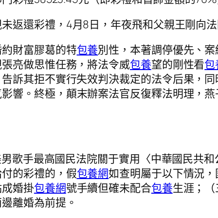
親未返還彩禮，4月8日，年夜飛和父親王剛向
婚約財富膠葛的特
包養
別性，本著調停優先、案
親張亮做思惟任務，將法令威
包養
望的剛性看
包
，告訴其拒不實行失效判決裁定的法令后果，同
氣影響。終極，顛末辦案法官反復釋法明理，燕
盡美男歌手最高國民法院關于實用〈中華國民共和
給付的彩禮的，假
包養網
如查明屬于以下情況，
點成婚掛
包養網
號手續但確未配合
包養
生涯；（
兩邊離婚為前提。