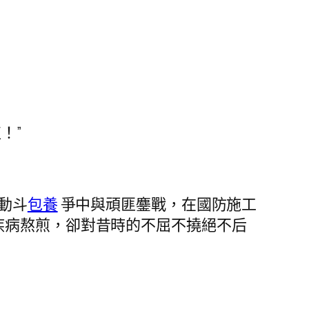
！”
動斗
包養
爭中與頑匪鏖戰，在國防施工
疾病熬煎，卻對昔時的不屈不撓絕不后