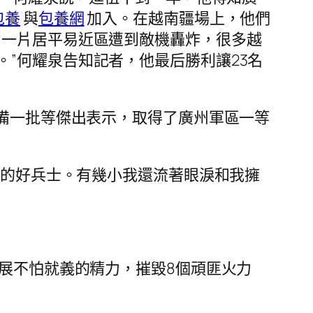
包養
與
包養網
加入。在越南疆場上，他們
，一片居平易近區遭到敵機轟炸，很多越
”何耀泉告知記者，他最后勝利讓23名
設備一批等傑出表示，取得了廣州軍區一等
中的好兵士。有幾小我還流著眼淚和我擁
展不怕就義的精力，摧毀8個頑匪火力