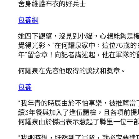
舍身維護布衣的好兵士
包養網
她四下觀望，沒見到小貓，心想能夠是樓
覺得光彩。”在何耀泉家中，這位76歲
年”留念章！向記者講述起，他在軍隊的
何耀泉在先容他取得的獎狀和獎章。
包養
“我年青的時辰由於不怕享樂，被推薦當
續3年餐與加入了進伍體檢，且各項前提
何耀泉由於傑出表示惹起了縣里一位干
“我那時想，既然到了軍隊，就必定要建