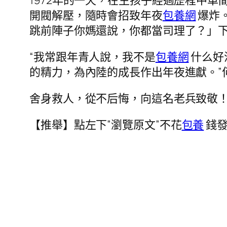
1972年的一天，在生孩子經過歷程中
開閥解壓，隨時會招致年夜
包養網
爆炸
跳前陣子你媽還說，你都當司理了？」
“我常跟年青人說，我不是
包養網
什么好
的精力，為內陸的成長作出年夜進獻。”
舍身救人，從不后悔，向這名老兵致敬
【推舉】點左下”瀏覽原文”不花
包養
錢發