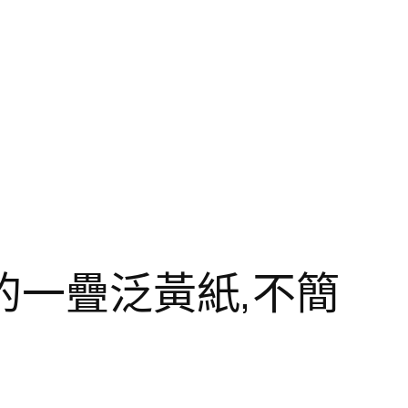
一疊泛黃紙,不簡