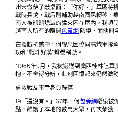
州宋微敲了敲桌面：「你好。」軍區將挑
戰時兵戈，戰后則輔助越南國民轉移、療
南人被熊熊熄滅的猛火困在屋內，我頓時
越南人所有的離開
包養網
險境，而他則
在援越抗美中，何耀泉因協同高炮軍隊擊
功和“戰斗好漢”聲譽稱號。
“1966年9月，我被選送到廣西桂林
抱，不舍得分辨，此刻回憶起來仍然激動
勇救戰友不幸身負輕傷
19「還沒有。」67年，何
包養網
耀泉被
點，維護了本地的數萬大眾，再次榮獲