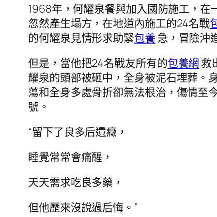
1968年，何耀泉餐與加入國防施工，
忽然產生塌方，在地道內施工的24名戰
的何耀泉見情形求助緊
包養
急，冒險沖
但是，當他把24名戰友所有的
包養網
救
耀泉的頭部被砸中，全身被泥石埋葬。
蕩和全身多處骨折卻無法根治，傷情至
號。
“留下了良多后遺癥，
睡覺常常會痛醒，
天天需求吃良多藥，
但他歷來沒說過后悔。”