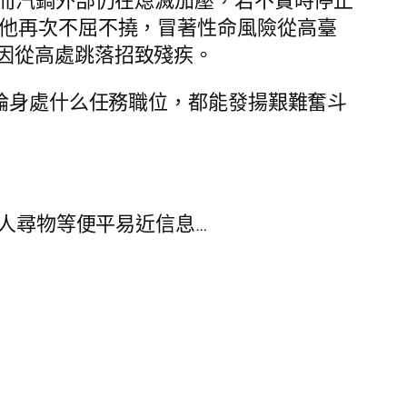
，而汽鍋外部仍在熄滅加壓，若不實時停止
他再次不屈不撓，冒著性命風險從高臺
因從高處跳落招致殘疾。
論身處什么任務職位，都能發揚艱難奮斗
人尋物等便平易近信息…