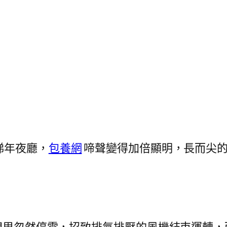
梯年夜廳，
包養網
啼聲變得加倍顯明，長而尖