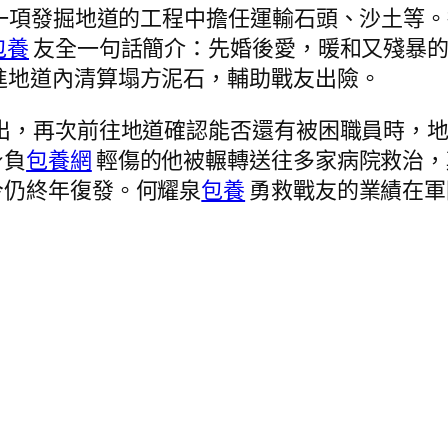
在一項發掘地道的工程中擔任運輸石頭、沙土等
包養
友全一句話簡介：先婚後愛，暖和又殘暴的
進地道內清算塌方泥石，輔助戰友出險。
出，再次前往地道確認能否還有被困職員時，地
身負
包養網
輕傷的他被輾轉送往多家病院救治，
今仍終年復發。何耀泉
包養
勇救戰友的業績在軍