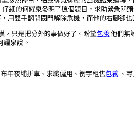
車間里忽然停電，招致排氣排壓的風機結束運轉
。仔細的何耀泉發明了這個題目，求助緊急關頭
下，用雙手翻開閥門解除危機，而他的右腳卻也
漢，只是把分外的事做好了。盼望
包養
他們無
何耀泉說。
！
布年夜埔拼車、求職僱用、衡宇租售
包養
、尋