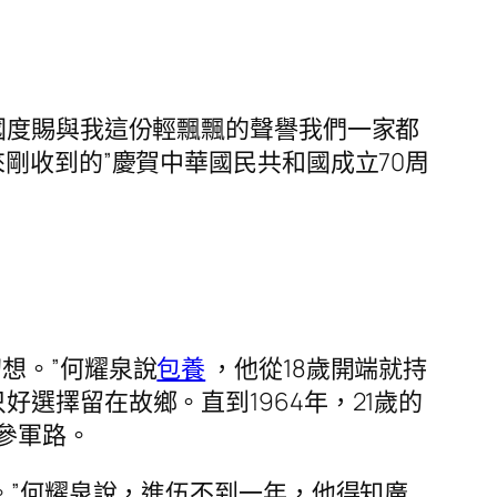
國度賜與我這份輕飄飄的聲譽我們一家都
來剛收到的”慶賀中華國民共和國成立70周
想。”何耀泉說
包養
，他從18歲開端就持
選擇留在故鄉。直到1964年，21歲的
參軍路。
。”何耀泉說，進伍不到一年，他得知廣