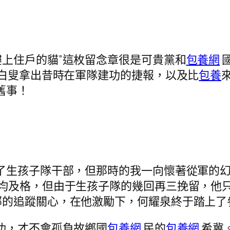
上住戶的貓”這枚留念章很是可貴黨和
包養網
的白叟拿出昔時在軍隊建功的捷報，以及比
包養
舊事！
了生孩子隊干部，但那時的我一向懷著從軍的幻
均及格，但由于生孩子隊的幾回再三挽留，他只好
部的追蹤關心，在他激勵下，何耀泉終于踏上了
功，才不會孤負故鄉國
包養網
民的
包養網
希冀