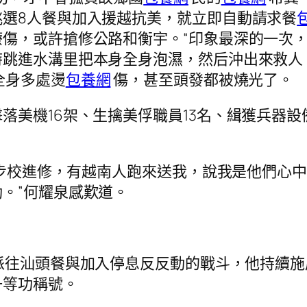
選8人餐與加入援越抗美，就立即自動請求餐
傷，或許搶修公路和衡宇。“印象最深的一次
跳進水溝里把本身全身泡濕，然后沖出來救人。
全身多處燙
包養網
傷，甚至頭發都被燒光了。
落美機16架、生擒美俘職員13名、緝獲兵器
陸軍步校進修，有越南人跑來送我，說我是他們心
。”何耀泉感歎道。
派往汕頭餐與加入停息反反動的戰斗，他持續施
一等功稱號。