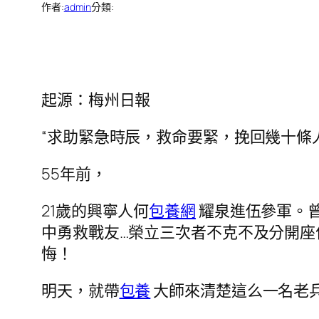
作者:
admin
分類:
起源：梅州日報
“求助緊急時辰，救命要緊，挽回幾十條
55年前，
21歲的興寧人何
包養網
耀泉進伍參軍。
中勇救戰友…榮立三次者不克不及分開
悔！
明天，就帶
包養
大師來清楚這么一名老