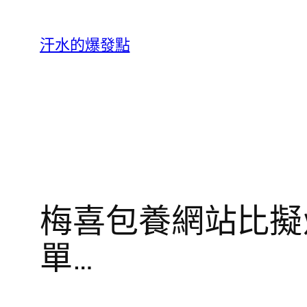
跳
至
汗水的爆發點
主
要
內
容
梅喜包養網站比擬
單…