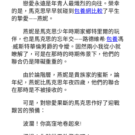
戀愛永遠是年青人最熾烈的向往。榮幸
的是，馬克思早早就碰到
包養網比較
了平生
的摯愛——燕妮。
燕妮是馬克思少年時期家鄉特里爾的玩
伴，也是馬克思的忘年交——路德維希·
包養
馮
·威斯特華倫男爵的令嬡。固然兩小我從小就
瞭解了，可是在那時的時期佈景下，他們的
聯合仍是障礙重重的。
由於論階層，燕妮是貴族家的蜜斯，論
年紀，燕妮比馬克思年夜四歲，他們的聯合
在那時是不被接收的。
可是，對戀愛果斷的馬克思作好了迎戰
艱苦的預備：
波瀾！你高窪地卷起來!