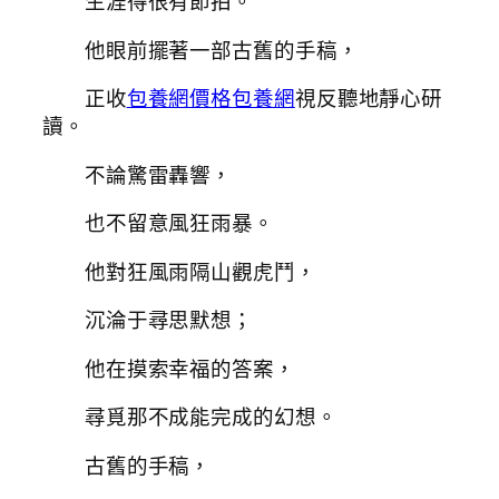
生涯得很有節拍。
他眼前擺著一部古舊的手稿，
正收
包養網價格
包養網
視反聽地靜心研
讀。
不論驚雷轟響，
也不留意風狂雨暴。
他對狂風雨隔山觀虎鬥，
沉淪于尋思默想；
他在摸索幸福的答案，
尋覓那不成能完成的幻想。
古舊的手稿，