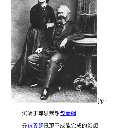
[/p>
沉淪于尋思默想
包養網
尋
包養網
覓那不成能完成的幻想