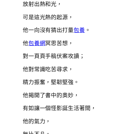
放射出熱和光，
可是這光熱的起源，
他一向沒有猜出打量
包養
。
他
包養網
冥思苦想，
對一頁頁手稿伏案攻讀；
他對常識吃苦尋求，
精力振奮，堅韌堅強。
他揭開了書中的奧妙，
有如讓一個怪影誕生活著間，
他的氣力，