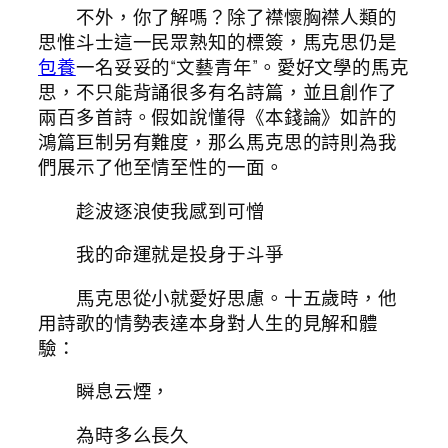
不外，你了解嗎？除了襟懷胸襟人類的
思惟斗士這一民眾熟知的標簽，馬克思仍是
包養
一名妥妥的“文藝青年”。愛好文學的馬克
思，不只能背誦很多有名詩篇，並且創作了
兩百多首詩。假如說懂得《本錢論》如許的
鴻篇巨制另有難度，那么馬克思的詩則為我
們展示了他至情至性的一面。
趁波逐浪使我感到可憎
我的命運就是投身于斗爭
馬克思從小就愛好思慮。十五歲時，他
用詩歌的情勢表達本身對人生的見解和體
驗：
瞬息云煙，
為時多么長久