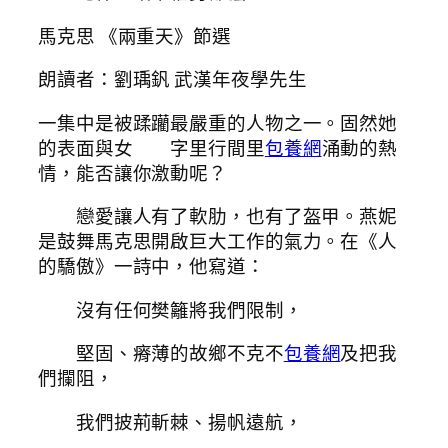
馬克思 《兩重天》節選
朗讀者：劉瑀釩 武漢年夜學先生
一集中是被蹂躪最嚴重的人物之一。固然她
的表面與女 字里行間里
包養網
涌動的熱
情，能否讓你激動呢？
戀愛讓人有了軟肋，也有了盔甲。燕妮
是鼓舞馬克思開啟巨大工作的氣力。在《人
的驕傲》一詩中，他寫道：
沒有任何樊籬將我們限制，
堅固、瘠薄的故鄉不克不
包養網
及把我
們攔阻，
我們披荊斬棘、揚帆遠航，