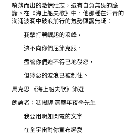
噴薄而出的激情壯志，還有自負無畏的膽
識。在《海上船夫歌》中，他那種在汗青的
洶涌波瀾中破浪前行的氣勢顯露無疑：
我擊打著崛起的浪峰，
決不向你們屈節克服，
盡管你們迫不得已地發怒，
但獰惡的波浪已被制住。
馬克思 《海上船夫歌》節選
朗讀者：馮揚驊 清華年夜學先生
我要用明如閃電的文字
在全宇宙對你宣布戀愛