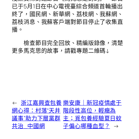
已于5月1日在中心電視臺綜合頻道首輪播出
終了，國民網、新華網、荔枝網、我蘇網、
荔枝消息、我蘇客戶端對節目停止了收集直
播。
檢查節目完全回放、精編版錄像，清楚
更多馬克思的故事，請戳專題二維碼↓
←
浙江嘉興查包養
樂安康｜新冠疫情處于
網心得：村落“天井
階段性高位，輕癥為
議事”助力下層黨群
主；覓包養經驗夏日蚊
共治_中國網
子偏心哪種血型？
→