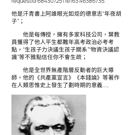
requestId:6843072511e163.46386735.
他是汗青書上阿誰眼光如炬的德意志“年夜胡
子”；
他是每傳授，擁有多家科技公司，葉教
員獲得了他人平生都難年高考政治必考考
點，“生孩子力決議生孩子關系”“物資決議認
識”等不雅點信任你不會生疏；
他是全世界無產階層反動者的巨大導
師，他的《共產黨宣言》《本錢論》等著作
在人類思惟史上發生了劃時期的意義……