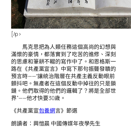
[/p>
馬克思把為人類任務這個高尚的幻想與
滿懷的豪情，都落實到了吃苦的進修、深刻
的思慮和筆耕不輟的寫作中了。和恩格斯一
路在《共產黨宣言》中寫下那句振聾發聵的
預言時——“讓統治階層在共產主義反動眼前
顫抖吧。無產者在這個反動中掉往的只是鎖
鏈。他們取得的他們的邏輯了？將是全部世
界”——他才快要30歲。
《共產黨宣
包養網
言》節選
朗讀者：興愷晨 中國傳媒年夜學先生