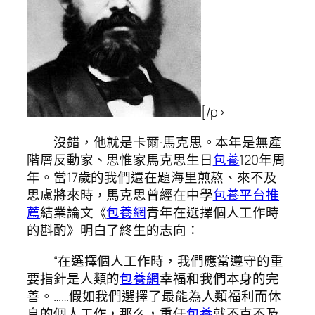
[/p>
沒錯，他就是卡爾·馬克思。本年是無產
階層反動家、思惟家馬克思生日
包養
120年周
年。當17歲的我們還在題海里煎熬、來不及
思慮將來時，馬克思曾經在中學
包養平台推
薦
結業論文《
包養網
青年在選擇個人工作時
的斟酌》明白了終生的志向：
“在選擇個人工作時，我們應當遵守的重
要指針是人類的
包養網
幸福和我們本身的完
善。……假如我們選擇了最能為人類福利而休
息的個人工作，那么，重任
包養
就不克不及