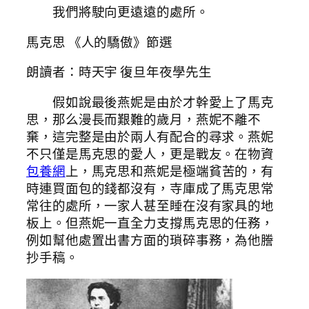
我們將駛向更遠遠的處所。
馬克思 《人的驕傲》節選
朗讀者：時天宇 復旦年夜學先生
假如說最後燕妮是由於才幹愛上了馬克
思，那么漫長而艱難的歲月，燕妮不離不
棄，這完整是由於兩人有配合的尋求。燕妮
不只僅是馬克思的愛人，更是戰友。在物資
包養網
上，馬克思和燕妮是極端貧苦的，有
時連買面包的錢都沒有，寺庫成了馬克思常
常往的處所，一家人甚至睡在沒有家具的地
板上。但燕妮一直全力支撐馬克思的任務，
例如幫他處置出書方面的瑣碎事務，為他謄
抄手稿。