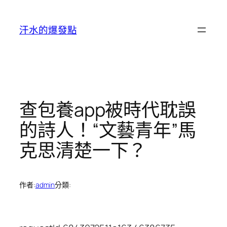
跳
至
汗水的爆發點
主
要
內
容
查包養app被時代耽誤
的詩人！“文藝青年”馬
克思清楚一下？
作者:
admin
分類: