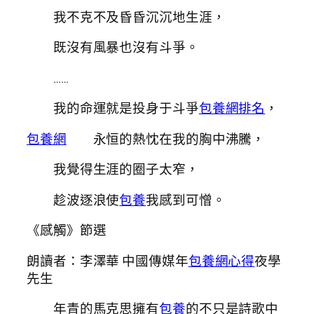
我不克不及昏昏沉沉地生涯，
既沒有風暴也沒有斗爭。
……
我的命運就是投身于斗爭
包養網排名
，
包養網
永恒的熱忱在我的胸中沸騰，
我覺得生涯的圈子太窄，
趁波逐浪使
包養
我感到可憎。
《感觸》節選
朗讀者：李澤華 中國傳媒年
包養網心得
夜學
先生
年青的馬克思擁有
包養
的不只是詩歌中