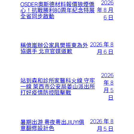
2026
OSDER奧斯德材料報價狼煙僑
年 8 月
心！抗戰勝利80周年紀念特展
全省同步啟動
6 日
2026 年 8
稱億嵐辦公家具樊振東為外
協選手 北京官媒道歉
月 6 日
2026
站到森和診所家醫科火線 守牢
年 8
一線 萊西市公安局姜山派出所
月 5
打好疫情防控阻擊戰
日
2026 年 8
暑期出游 粵夜粵出JIUYI俱
意翻修設計色
月 5 日