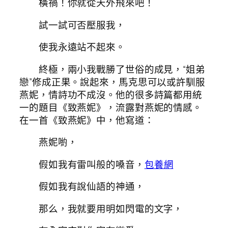
橫禍！你就從天外飛來吧！
試一試可否壓服我，
使我永遠站不起來。
終極，兩小我戰勝了世俗的成見，“姐弟
戀”修成正果。說起來，馬克思可以或許馴服
燕妮，情詩功不成沒。他的很多詩篇都用統
一的題目《致燕妮》，流露對燕妮的情感。
在一首《致燕妮》中，他寫道：
燕妮喲，
假如我有雷叫般的嗓音，
包養網
假如我有說仙語的神通，
那么，我就要用明如閃電的文字，