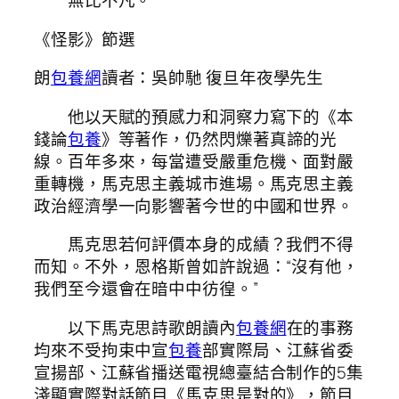
無比不凡。
《怪影》節選
朗
包養網
讀者：吳帥馳 復旦年夜學先生
他以天賦的預感力和洞察力寫下的《本
錢論
包養
》等著作，仍然閃爍著真諦的光
線。百年多來，每當遭受嚴重危機、面對嚴
重轉機，馬克思主義城市進場。馬克思主義
政治經濟學一向影響著今世的中國和世界。
馬克思若何評價本身的成績？我們不得
而知。不外，恩格斯曾如許說過：“沒有他，
我們至今還會在暗中中彷徨。”
以下馬克思詩歌朗讀內
包養網
在的事務
均來不受拘束中宣
包養
部實際局、江蘇省委
宣揚部、江蘇省播送電視總臺結合制作的5集
淺顯實際對話節目《馬克思是對的》，節目