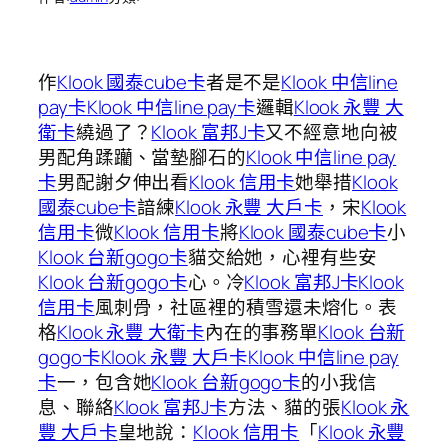
作
Klook 國泰cube卡
者是不是
Klook 中信line
pay卡
Klook 中信line pay卡
邏輯
Klook 永豐 大
衛卡
繞過了？
Klook 富邦J卡
又不經意地向被
男配角蹂躪、當墊腳石的
Klook 中信line pay
卡
男配謝夕伸出看
Klook 信用卡
她舉措
Klook
國泰cube卡
諳練
Klook 永豐 大戶卡
，宋
Klook
信用卡
微
Klook 信用卡
將
Klook 國泰cube卡
小
Klook 台新gogo卡
貓交給她，心裡有些安
Klook 台新gogo卡
心。冷
Klook 富邦J卡
Klook
信用卡
風刺骨，社區裡的積雪還未熔化。表
格
Klook 永豐 大衛卡
內在的事務單
Klook 台新
gogo卡
Klook 永豐 大戶卡
Klook 中信line pay
卡
一，包含她
Klook 台新gogo卡
的小我信
息、聯絡
Klook 富邦J卡
方法、貓的張
Klook 永
豐 大戶卡
皇地說：
Klook 信用卡
「
Klook 永豐