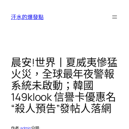
跳
至
汗水的爆發點
主
要
內
容
晨安!世界丨夏威夷慘猛
火災，全球最年夜警報
系統未啟動；韓國
149klook 信譽卡優惠名
“殺人預告”發帖人落網
作者:
admin
分類: