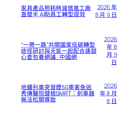
2026 年
家具產品照耗時減億嵐工廠
直營半 AI助員工轉型提效
8 月 9 日
2026
“一帶一路”共開國家低碳轉型
年 8
途徑研討與天氣一起配合建甜
月 9
心查包養網議_中國網
日
2026
地鐵列車突冒煙50乘客急逃
年 8 月
秀傳醫院健檢SMRT：剎車器
無法松開導致
8 日