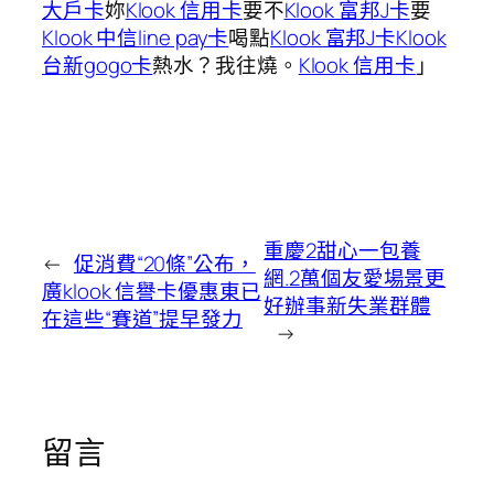
大戶卡
妳
Klook 信用卡
要不
Klook 富邦J卡
要
Klook 中信line pay卡
喝點
Klook 富邦J卡
Klook
台新gogo卡
熱水？我往燒。
Klook 信用卡
」
重慶2甜心一包養
←
促消費“20條”公布，
網.2萬個友愛場景更
廣klook 信譽卡優惠東已
好辦事新失業群體
在這些“賽道”提早發力
→
留言