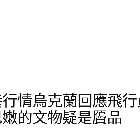
養行情烏克蘭回應飛
還黎巴嫩的文物疑是贗品