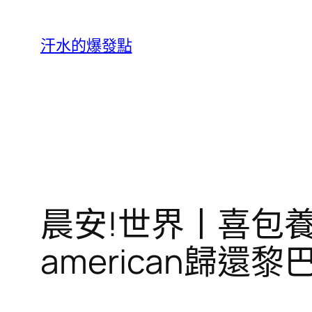
跳
至
汗水的爆發點
主
要
內
容
晨安!世界丨喜包
american歸