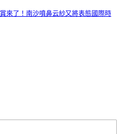
賞來了！南沙噴鼻云紗又將表態國際時