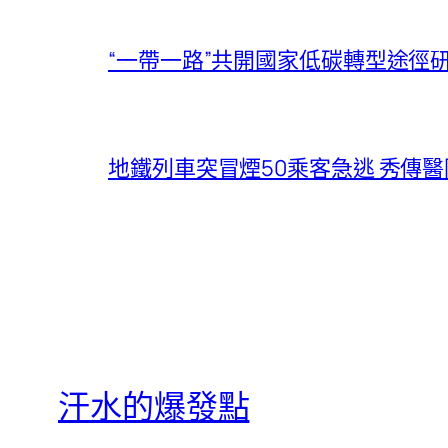
“一帶一路”共開國家低碳轉型途徑
地鐵列車突冒煙50乘客急逃 秀傳醫
汗水的爆發點