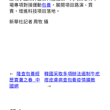
場專項對接運動
包養
，展開項目路演、買
賣，增進科技項目落地。
新華社記者 周牧 攝
←
隆查包養經
韓國采取多項辦法遏制牛疙
歷寶灘之春_中
瘩皮膚病查包養疫情擴散
國網
→