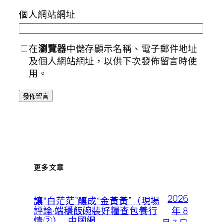
個人網站網址
在
瀏覽器
中儲存顯示名稱、電子郵件地址
及個人網站網址，以供下次發佈留言時使
用。
更多文章
2026
讓“白茫茫”釀成“金黃黃”（現場
年 8
評論·端穩飯碗裝好糧查包養行
情②）_中國網