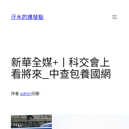
跳
至
汗水的爆發點
主
要
內
容
新華全媒+丨科交會上
看將來_中查包養國網
作者:
admin
分類: