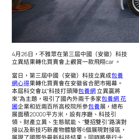
4月26日，不雅眾在第三屆中國（安徽）科技
立異結果轉化買賣會上觀賞一款飛翔car 。
當日，第三屆中國（安徽）科技立異成
包養
網心得
果轉化買賣會在安徽省合肥市揭幕。
本屆科交會以“科技打頭陣
包養網
立異贏將
來”為主題，吸引了國內外兩千多家
包養網 花
圃
企業和近兩百所高校院所參
包養
展，總布
展面積20000平方米，設有序廳、科技引
領、財產立異、生態賦能、“雙招雙引”路演對
接以及新技巧新產物體驗等6個展現對接區，
展現了國際外最新科技結果。同時將舉行十