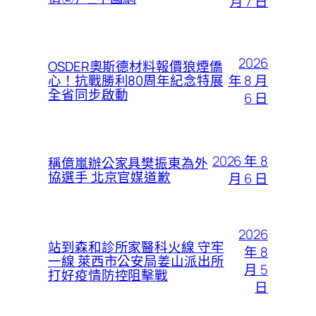
月 7 日
2026
OSDER奧斯德材料報價狼煙僑
年 8 月
心！抗戰勝利80周年紀念特展
全省同步啟動
6 日
2026 年 8
稱億嵐辦公家具樊振東為外
協選手 北京官媒道歉
月 6 日
2026
站到森和診所家醫科火線 守牢
年 8
一線 萊西市公安局姜山派出所
月 5
打好疫情防控阻擊戰
日