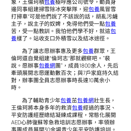
象，王倫珂積
包養
極呼應公司號令，動員身
邊同事組建掃雪除冰突擊隊，迎
包養
風冒雪
打掃車“可是他們說了不該說的話，胡亂污衊
主子，說主子的奴婢，免得他們受一點
包養
苦，受一點教訓。我怕他們學不好，就這
包
養
樣了。站收支口外積雪以及結冰途徑。
為了讓志愿辦事惠及更多
包養
群眾，王
倫珂還自覺組建“倫珂志“那就觀察吧。”裴
說。愿辦事
包養網
團”，成員1800余人，先后
牽頭展開志愿運動數百次；與7戶家庭持久結
對，辦事團全員志愿辦事時長達10萬余小
時。
為了輔助青少年
包養
茁
包養網
壯生長，
王倫珂將本身多年的救濟
包養
經過的事況、
平安防護經歷總結凝練成課程，常態化展開
AED心肺復蘇等急救培訓志愿辦事，率領辦
事團成員展開30余場青少年平安防護培訓。