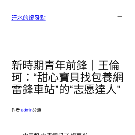
跳
至
汗水的爆發點
主
要
內
容
新時期青年前鋒｜王倫
珂：“甜心寶貝找包養網
雷鋒車站”的“志愿達人”
作者:
admin
分類: