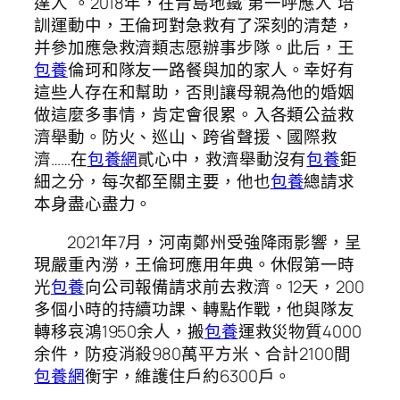
達人”。2018年，在青島地鐵“第一呼應人”培
訓運動中，王倫珂對急救有了深刻的清楚，
并參加應急救濟類志愿辦事步隊。此后，王
包養
倫珂和隊友一路餐與加的家人。幸好有
這些人存在和幫助，否則讓母親為他的婚姻
做這麼多事情，肯定會很累。入各類公益救
濟舉動。防火、巡山、跨省聲援、國際救
濟……在
包養網
貳心中，救濟舉動沒有
包養
鉅
細之分，每次都至關主要，他也
包養
總請求
本身盡心盡力。
2021年7月，河南鄭州受強降雨影響，呈
現嚴重內澇，王倫珂應用年典。休假第一時
光
包養
向公司報備請求前去救濟。12天，200
多個小時的持續功課、轉點作戰，他與隊友
轉移哀鴻1950余人，搬
包養
運救災物質4000
余件，防疫消殺980萬平方米、合計2100間
包養網
衡宇，維護住戶約6300戶。