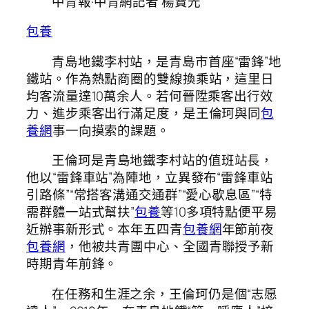
中青報·中青網記者 楊寶光
包養
青島地鐵李村站，是青島市首座“雷鋒”地
鐵站。作為熱點商圈的雙線換乘站，這里日
均客流量達10萬余人。若何晉陞乘客出行效
力、進步乘客出行滿足度，是王倫珂與同
包
養網
事一向摸索的課題。
王倫珂是青島地鐵李村站的值班站長，
他以“雷鋒車站”為陣地，立異發布“雷鋒車站
引路條”“常搭客溝通交通群”“愛心歇息區”“特
需群體一站式幫扶”
包養
等10多項特點便平易
近辦事新形式。本年五四青
包養網
年節前夜
包養網
，他被共青團中心、全國青聯授予新
時期青年前鋒。
在任務和生涯之余，王倫珂仍是個“志愿