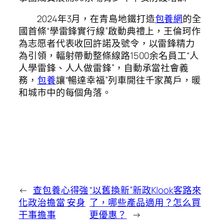
2024年3月，在青島地鐵打造
包養網
的全
國首條“學雷鋒實行線”啟動典禮上，王倫珂作
為志愿者代表收回許諾及號令，以雷鋒精力
為引領，輻射帶動整條線路1500余名員工“人
人學雷鋒、人人做雷鋒”，自動承當社會義
務，
包養
讓“暢達幸福”列車開往千家萬戶，暖
和城市中的每個角落。
←
查包養心得強
“以舊換新”新政Klook客路來
化政治擔當 安身
了，哪些產品適用？怎么買
干事擔事
更優惠？
→