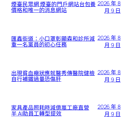
2026 年 8
煙臺民眾網 煙臺的門戶網站台包養
價格和唯一的消息網站
月 9 日
2026 年 8
匯鑫街道：小口罩彰顯森和診所減
重一名黨員的初心任務
月 9 日
2026 年 8
出現貧血癥狀應就醫秀傳醫院健檢
自行補鐵過量恐傷肝
月 9 日
2026 年 8
家具產品照耗時減億嵐工廠直營
半 AI助員工轉型提效
月 9 日