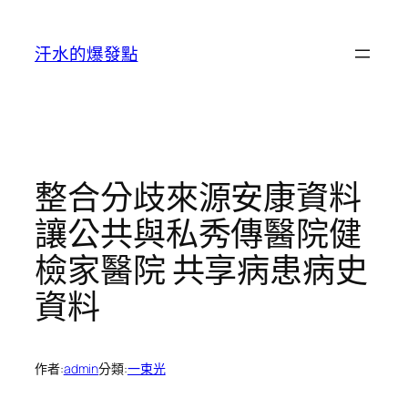
跳
至
汗水的爆發點
主
要
內
容
整合分歧來源安康資料
讓公共與私秀傳醫院健
檢家醫院 共享病患病史
資料
作者:
admin
分類:
一束光