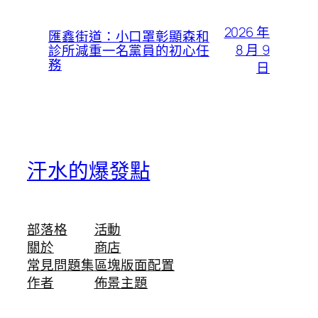
2026 年
匯鑫街道：小口罩彰顯森和
8 月 9
診所減重一名黨員的初心任
務
日
汗水的爆發點
部落格
活動
關於
商店
常見問題集
區塊版面配置
作者
佈景主題