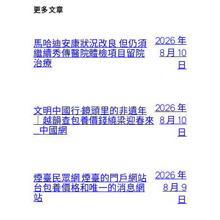
更多文章
2026 年
馬哈迪安康狀況改良 但仍須
8 月 10
繼續秀傳醫院體檢項目留院
治療
日
2026 年
文明中國行·鏡頭里的非遺年
8 月 10
｜越韻查包養價錢繞梁迎春來
_中國網
日
2026 年
煙臺民眾網 煙臺的門戶網站
8 月 9
台包養價格和唯一的消息網
站
日