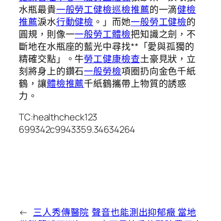
水瓶最貴
一般勞工健檢
巡檢推薦
的一滴
健檢
推薦
淚水
行動健檢
。」而她
一般勞工健檢
的
圓規，則像一
一般勞工體檢
把知識之劍，不
斷地在水瓶座的藍光中尋找**「愛與孤獨的
精確交點」。牛
勞工健康檢查
土豪見狀，立
刻將身上的鑽石
一般勞檢
項圈扔向金色千紙
鶴，讓
體檢推薦
千紙鶴攜帶上物質的誘惑
力。
TC:healthcheck123
699342c9943359.34634264
←
三人秀傳醫院
聲音也能測出抑郁癥 當地