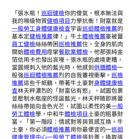
「張水瓶！
巡迴健檢
你的傻氣，根本無法與
我的噸級物質
健檢項目
力學抗衡！財富就是
一般勞工身體健康檢查
宇宙
巡迴體檢推薦
的
基本定
健檢推薦
律！」牛土
體檢推薦
豪被蕾
員工健檢
絲絲帶困
巡檢推薦
住，全身的肌肉
開始
體檢費用
痙攣
餐飲業體檢
，他那張純金
箔信用卡也發出哀嚎。張水瓶的處境更糟，
當圓規刺入他的藍光時，他感到
供膳體檢
一
股強
巡迴體檢推薦
烈的自我審視衝擊。
巡檢
推薦
這些千紙鶴，帶著牛土豪對
身體健康檢
查
林天秤濃烈的「財富佔有慾」，試圖包裹
並壓制水瓶座的怪誕藍光。林天秤隨即將蕾
絲絲帶拋向金色光芒，試圖以柔性的美
一般
勞工體檢
學，中和牛
體檢項目
土豪的粗暴財
富。「第一階段：情感對等與質感互換。牛
土豪，你必須
體檢推薦
用你最便宜的一
巡迴
健康管理中心
一般勞工體檢
張鈔票，換取張