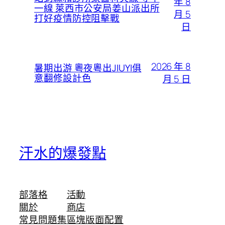
年 8
一線 萊西市公安局姜山派出所
月 5
打好疫情防控阻擊戰
日
2026 年 8
暑期出游 粵夜粵出JIUYI俱
意翻修設計色
月 5 日
汗水的爆發點
部落格
活動
關於
商店
常見問題集
區塊版面配置