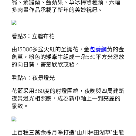
翁、紫羅蘭、藍蘋果、草冰梅等種類，六幅
多肉畫作品承載了新年的美妙祝愿。
看點3：立體布花
由13000多盆火紅的圣誕花，金
包養網
黃的金
魚草，粉色的矮牽牛組成一朵530平方米怒放
的向日葵，寄意欣欣茂發。
看點4：夜景燈光
花籃采用360度的射燈圍繞，夜晚與四周建筑
夜景燈光相照應，成為新中軸上一到亮麗的
景致。
上百種三萬余株月季打造“山川林田湖草”生態