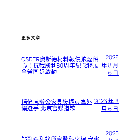
更多文章
2026
OSDER奧斯德材料報價狼煙僑
年 8 月
心！抗戰勝利80周年紀念特展
全省同步啟動
6 日
2026 年 8
稱億嵐辦公家具樊振東為外
協選手 北京官媒道歉
月 6 日
2026
站到森和診所家醫科火線 守牢