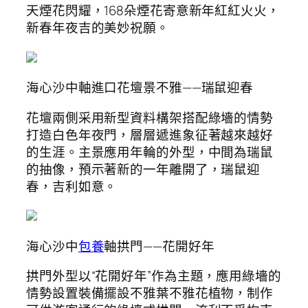
天煙花閃耀，168朵煙花寄意新年紅紅火火，
新春年夜吉的美妙祝願。
海心沙中軸進口花壇景不雅——瑞鼠迎春
花壇兩側采用新型資料構架搭配綠墻的情勢
打造白色年夜門，層層遞進象征著越來越好
的生涯。主景應用年輪的外型，中間為瑞鼠
的抽像，預示著新的一年離開了，瑞鼠迎
春，吉利如意。
海心沙中
包養
軸拱門——花開好年
拱門外型以“花開好年”作為主題，應用綠墻的
情勢設置裝備擺設不雅葉不雅花植物，制作