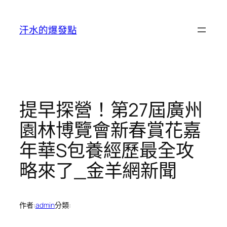
跳
至
汗水的爆發點
主
要
內
容
提早探營！第27屆廣州
園林博覽會新春賞花嘉
年華S包養經歷最全攻
略來了_金羊網新聞
作者:
admin
分類: