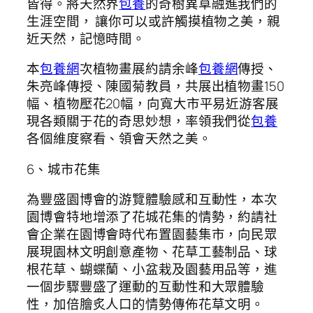
皆得。將天然界
包養
的奇樹異草融進我們的
生涯空間， 讓你可以或許觸摸植物之美，親
近天然，記憶時間。
本
包養網
次植物畫展約請余峰
包養網
傳授、
朱亮峰傳授、陳國菊教員，共展出植物畫150
幅、植物壓花20幅，向寬大市平易近游客展
現各類關于花的奇思妙想，率領我們從
包養
各個維度察看、領會天然之美。
6、城市花集
為豐盛園博會的游覽體驗感和互動性，本次
園博會特地增添了花城花集的情勢，約請社
會企業在園博會時代布置園藝集市，向民眾
展現園林文明創意產物、花草工藝制品、球
根花草、蝴蝶蘭、小盆栽及園藝用品等，進
一個步驟豐盛了運動的互動性和大眾體驗
性，加倍膾炙人口的情勢傳佈花草文明。