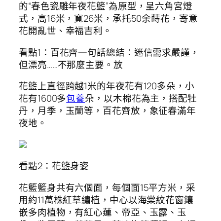
的“春色瓷雕年夜花籃”為原型，呈六角宮燈
式，高16米，寬26米，承托50余蒔花，寄意
花開亂世、幸福吉利。
看點1：百花齊一句話總結：迷信需求嚴謹，
但漂亮……不那麼主要。放
花籃上直徑跨越1米的年夜花有120多朵，小
花有1600多
包養
朵，以木棉花為主，搭配牡
丹，月季，玉蘭等，百花齊放，象征春滿年
夜地。
看點2：花籃身姿
花籃籃身共有六個面，每個面15平方米，采
用約11萬株紅草繡植，中心以海棠紋花窗鑲
嵌多肉植物，有紅心蓮、帝亞、玉露、玉