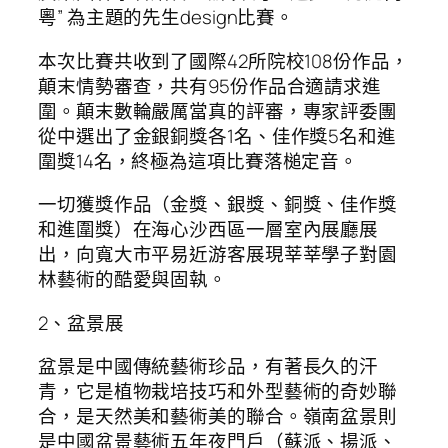
粵” 為主題的先生design比賽。
本次比賽共收到了國際42所院校108份作品，
顛末情勢審查，共有95份作品合適請求進
圍。顛末數輪嚴厲當真的評審，專家評委團
從中選出了金銀銅獎各1名、佳作獎5名和進
圍獎14名，終極為這項比賽落槌定音。
一切獲獎作品（金獎、銀獎、銅獎、佳作獎
和進圍獎）在海心沙西區一層室內展廳展
出，向寬大市平易近游客展現莘莘學子對園
林藝術的酷愛與固執。
2、盆景展
盆景是中國傳統藝術珍品，有著長久的汗
青，它是植物栽培技巧和外型藝術的奇妙聯
合，是天然美和藝術美的聯合。嶺南盆景則
是中國盆景藝術五年夜門戶（蘇派、揚派、