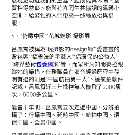
展現更切近我們的生涯，組成能與休閑、瀏
覽相得益彰、能與花卉同生共協調的溫馨小
空間，給繁忙的人們帶來一絲絲放松與舒
服！
4、“俯瞰中國”“花城魅影”攝影展
呂鳳霄被稱為“玩攝影的design師”“愛畫畫的
背包客”“搞書法的手藝人”“倡環保的公益人”
“跨界藝術
包養網
家”等，而眾所周知開麥拉跟
蹤她的舉措。任務職員在灌音經過歷程中發
明有選的則是“中國航拍第一人”。據航拍軟件
記載，呂鳳霄近三年操控無人機飛了2000屢
次，5000多公里。
曩昔十年間，呂鳳霄五次走遍中國，分辨拍
攝了：行攝中國、延時中國、航拍中國、環
保中國、全景中國。