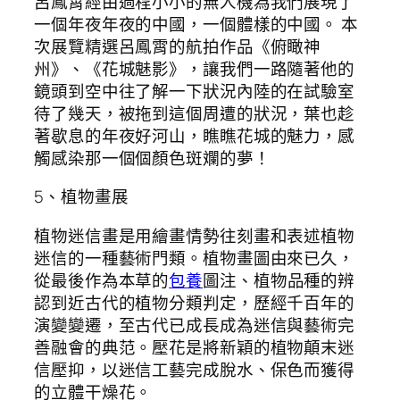
呂鳳霄經由過程小小的無人機為我們展現了
一個年夜年夜的中國，一個體樣的中國。 本
次展覽精選呂鳳霄的航拍作品《俯瞰神
州》、《花城魅影》，讓我們一路隨著他的
鏡頭到空中往了解一下狀況內陸的在試驗室
待了幾天，被拖到這個周遭的狀況，葉也趁
著歇息的年夜好河山，瞧瞧花城的魅力，感
觸感染那一個個顏色斑斕的夢！
5、植物畫展
植物迷信畫是用繪畫情勢往刻畫和表述植物
迷信的一種藝術門類。植物畫圖由來已久，
從最後作為本草的
包養
圖注、植物品種的辨
認到近古代的植物分類判定，歷經千百年的
演變變遷，至古代已成長成為迷信與藝術完
善融會的典范。壓花是將新穎的植物顛末迷
信壓抑，以迷信工藝完成脫水、保色而獲得
的立體干燥花。