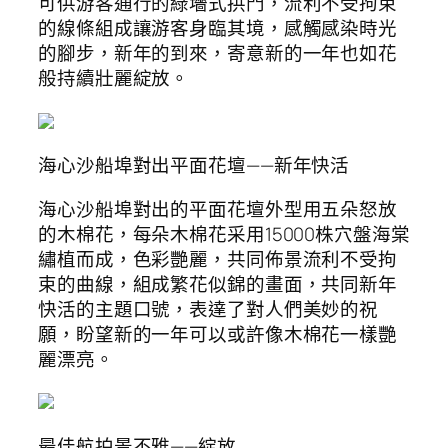
可供游客通行的綠墻式拱門，流利不受拘束
的線條組成讓游客身臨其境，感觸感染時光
的腳步，新年的到來，寄意新的一年也如花
般持續壯麗綻放。
海心沙船埠對出平面花壇——新年快活
海心沙船埠對出的平面花壇外型用五朵怒放
的木棉花，每朵木棉花采用15000株穴盤海棠
繡植而成，色彩艷麗，共同佈景流利不受拘
束的曲線，組成繁花似錦的畫面，共同新年
快活的主題口號，表達了對人們美妙的祝
願，盼望新的一年可以或許像木棉花一樣艷
麗漂亮。
最佳航拍景不雅——綻放