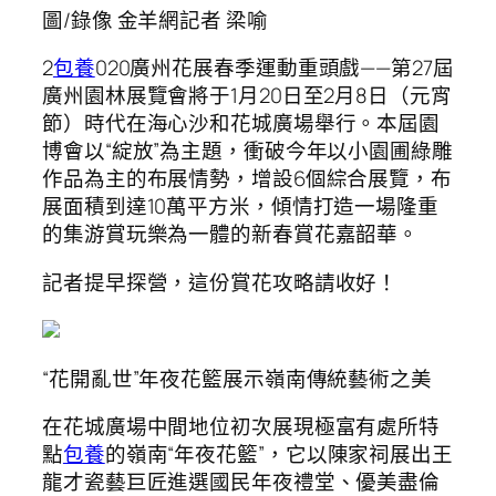
圖/錄像 金羊網記者 梁喻
2
包養
020廣州花展春季運動重頭戲——第27屆
廣州園林展覽會將于1月20日至2月8日（元宵
節）時代在海心沙和花城廣場舉行。本屆園
博會以“綻放”為主題，衝破今年以小園圃綠雕
作品為主的布展情勢，增設6個綜合展覽，布
展面積到達10萬平方米，傾情打造一場隆重
的集游賞玩樂為一體的新春賞花嘉韶華。
記者提早探營，這份賞花攻略請收好！
“花開亂世”年夜花籃展示嶺南傳統藝術之美
在花城廣場中間地位初次展現極富有處所特
點
包養
的嶺南“年夜花籃”，它以陳家祠展出王
龍才瓷藝巨匠進選國民年夜禮堂、優美盡倫