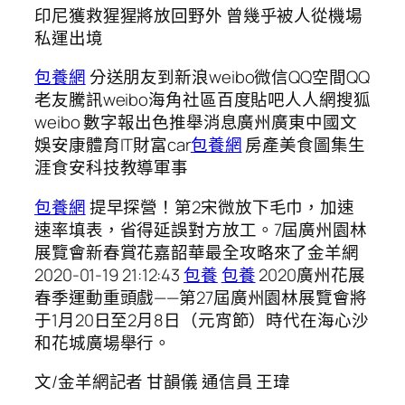
印尼獲救猩猩將放回野外 曾幾乎被人從機場
私運出境
包養網
分送朋友到新浪weibo微信QQ空間QQ
老友騰訊weibo海角社區百度貼吧人人網搜狐
weibo 數字報出色推舉消息廣州廣東中國文
娛安康體育IT財富car
包養網
房產美食圖集生
涯食安科技教導軍事
包養網
提早探營！第2宋微放下毛巾，加速
速率填表，省得延誤對方放工。7屆廣州園林
展覽會新春賞花嘉韶華最全攻略來了金羊網
2020-01-19 21:12:43
包養
包養
2020廣州花展
春季運動重頭戲——第27屆廣州園林展覽會將
于1月20日至2月8日（元宵節）時代在海心沙
和花城廣場舉行。
文/金羊網記者 甘韻儀 通信員 王瑋