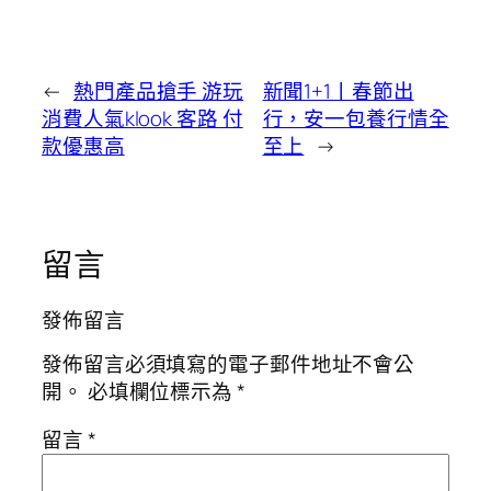
←
熱門產品搶手 游玩
新聞1+1丨春節出
消費人氣klook 客路 付
行，安一包養行情全
款優惠高
至上
→
留言
發佈留言
發佈留言必須填寫的電子郵件地址不會公
開。
必填欄位標示為
*
留言
*