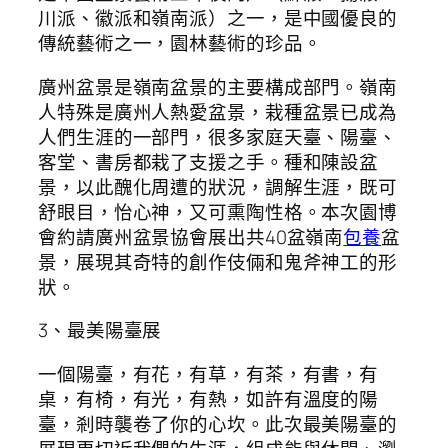
川派、徽派和嶺南派）之一，是中國優良的
傳統藝術之一，園林藝術的珍品。
廣州盆景是嶺南盆景的主要構成部門。嶺南
人特殊是廣州人熱愛盆景，栽種盆景已成為
人們生涯的一部門，很多家庭天臺、陽臺、
客堂、書房都栽了支援之手。種和陳設盆
景，以此醜化周遭的狀況，調解生涯，既可
舒眼目，怡心神，又可熏陶性格。本次園博
會約請廣州盆景協會展出共40盆嶺南
包養
盆
景，展現其奇特的創作伎倆和鬼斧神工的形
狀。
3、最美陽臺展
一個陽臺，有花，有草，有茶，有書，有
桌，有椅，有光，有熱，如許有溫度的陽
臺，剎時襲卷了你的心坎。此次最美陽臺的