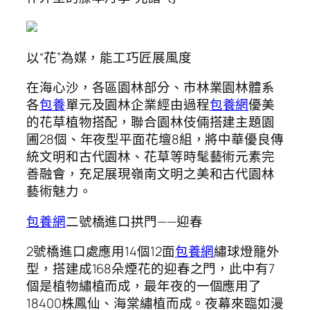
以“花”為媒，能工巧匠展風度
在海心沙，各區園林部分、市林業園林體系
各
包養
單元及園林企業經由過程
包養網
優美
的花草植物搭配，聯合園林伎倆搭建主題園
圃28個、年夜型平面花壇8組，將中華優良傳
統文明和古代園林、花草等時髦藝術元素完
善融會，充足展現嶺南文明之美和古代園林
藝術魅力。
包養網
二號橋進口拱門——迎春
2號橋進口處應用14個12面
包養網
繡球燈籠外
型，搭建成168朵煙花的迎春之門，此中有7
個是植物繡植而成，最年夜的一個應用了
18400株鳳仙、海棠繡植而成。夜幕來臨如漫