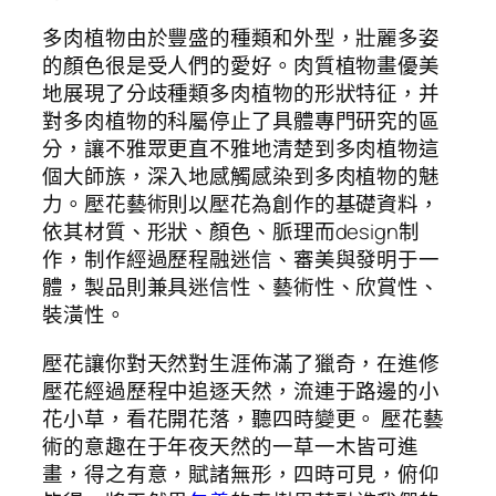
多肉植物由於豐盛的種類和外型，壯麗多姿
的顏色很是受人們的愛好。肉質植物畫優美
地展現了分歧種類多肉植物的形狀特征，并
對多肉植物的科屬停止了具體專門研究的區
分，讓不雅眾更直不雅地清楚到多肉植物這
個大師族，深入地感觸感染到多肉植物的魅
力。壓花藝術則以壓花為創作的基礎資料，
依其材質、形狀、顏色、脈理而design制
作，制作經過歷程融迷信、審美與發明于一
體，製品則兼具迷信性、藝術性、欣賞性、
裝潢性。
壓花讓你對天然對生涯佈滿了獵奇，在進修
壓花經過歷程中追逐天然，流連于路邊的小
花小草，看花開花落，聽四時變更。 壓花藝
術的意趣在于年夜天然的一草一木皆可進
畫，得之有意，賦諸無形，四時可見，俯仰