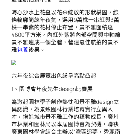
海心沙水上花臺以花朵綻放的形狀構圖，線
條輪廓簡練年夜氣，選用9萬株一串紅與3萬
株一串紫的花材停止布置，景不雅面積達
4600平方米，內紅外紫將內部空間與中軸線
景不雅連成一個全體，營建最佳航拍的景不
雅
包養
後果。
六年夜綜合展覽出色紛呈亮點凸起
1、園博會年夜先生design比賽展
為激起園林學子創作熱忱和景不雅design立
異認識，為景致園林行業培育實行立異人
才，增進城市景不雅工作的蓬勃成長，廣州
市林業和園林局以本屆園博會為契機，聯袂
廣東園林學會結合主辦以“灣區追夢，秀麗南