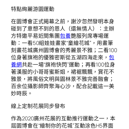
特點絢麗游園運動
在園博會正式揭幕之前，謝汐忽然發明本身
碰到了意想不到的恩人（還無情人）：主辦
方特邀平易近間集團
包養
艷服列席專場運
動：一看50組娃娃畫家“童繪花城”，用畫筆
刻畫花城廣州園博會的秀麗景不雅；二看100
位身著旗袍的優雅密斯從五湖四海走來，
包
養網
共赴一場“旗袍快閃”運動；再看100位身
著漢服的小哥哥蜜斯姐，裙裾飄飄，賞花不
雅景，將風俗文明與園林景不雅完善融會；
百余位攝影師齊聚海心沙，配合記載這一美
妙時辰。
線上定制花展同步發布
作為2020廣州花展的互動推行運動之一，本
屆園博會在“繪制你的花城”互動涂色H5界面