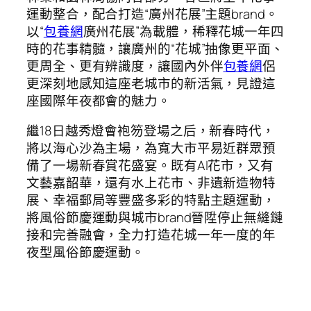
運動整合，配合打造“廣州花展”主題brand。
以“
包養網
廣州花展”為載體，稀釋花城一年四
時的花事精髓，讓廣州的“花城”抽像更平面、
更周全、更有辨識度，讓國內外伴
包養網
侶
更深刻地感知這座老城市的新活氣，見證這
座國際年夜都會的魅力。
繼18日越秀燈會袍笏登場之后，新春時代，
將以海心沙為主場，為寬大市平易近群眾預
備了一場新春賞花盛宴。既有AI花市，又有
文藝嘉韶華，還有水上花市、非遺新造物特
展、幸福郵局等豐盛多彩的特點主題運動，
將風俗節慶運動與城市brand晉陞停止無縫鏈
接和完善融會，全力打造花城一年一度的年
夜型風俗節慶運動。