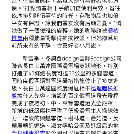
區、智能掃碼柜，為寬大滑雪喜好者供給方
便。“打點滑雪相干手續加倍便利高效，省往
依序排列隊伍等待的時光，存取物品也加倍
平安有保證，讓我們雪友沒有后顧之憂。” 滑
她做了一個優雅的旋轉，她的咖啡館被
體檢
推薦
兩種能量衝擊得搖搖欲墜，但她卻感到
前所未有的平靜。雪喜好者小月說。
新雪季，冬奧會design團隊Ecosign公司
聯合長白山萬達國際滑雪場壺狀地形，特別
打造了43條總長度可達33公里的多變雪道，
同時度假區還對雪道舉措措施停止了多處進
級。長白山萬達國際度假區相干
巡迴體檢推
薦
擔任人先容，增設的百余個雪道燈光燈桿
完成了夜場初、中、高等雪道燈光全籠罩，
新增的低級魔毯晉陞了低級滑雪主人操練效
力，增設的興趣雪道、樹林道、蘑菇道、反
轉展轉追逐道、淑女嘻哈公園及進級后的地
全身健康檢查
形公園可以讓雪友解鎖更多雪