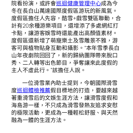
院看扮演，或許會
巡迴健康管理中心
成為今
冬在長白山萬達國際度假區游玩的新風氣。
度假區擔任人先容，酷雪+戲雪雙區聯動，合
計有20余種游樂項目，還增添了多處網紅打
卡點，讓游客娛雪時還能產出高顏值素材。
度假區還新增了萌寵樂土及雪雕景不雅，游
客可與植物貼身互動和攝影。“本年雪季長白
山年夜劇院回回了，新的歸納團隊帶來脫口
秀、二人轉等出色節目，爭奪讓來此度假的
主人不虛此行。”該擔任人說。
一位滑雪業內助士提到，今朝國際滑雪
度
巡迴體檢推薦
假目標地的打造，要越來越
著重滑雪后的文娛生涯方法，讓滑雪度假和
海島游一樣，不只成為滑雪發熱友追求安慰
的極限活動，更成為一種輕松舒服、與天然
融為一體的生涯方法。