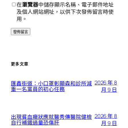
在
瀏覽器
中儲存顯示名稱、電子郵件地址
及個人網站網址，以供下次發佈留言時使
用。
更多文章
2026 年 8
匯鑫街道：小口罩彰顯森和診所減
重一名黨員的初心任務
月 9 日
2026 年 8
出現貧血癥狀應就醫秀傳醫院健檢
自行補鐵過量恐傷肝
月 9 日