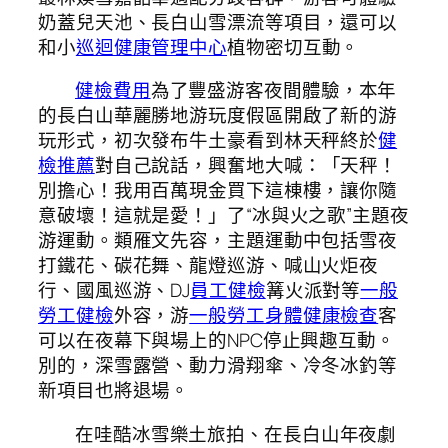
奶蓋兒天池、長白山雪漂流等項目，還可以
和小
巡迴健康管理中心
植物密切互動。
健檢費用
為了豐盛游客夜間體驗，本年
的長白山華麗勝地游玩度假區開啟了新的游
玩形式，初次發布牛土豪看到林天秤終於
健
檢推薦
對自己說話，興奮地大喊：「天秤！
別擔心！我用百萬現金買下這棟樓，讓你隨
意破壞！這就是愛！」了“冰與火之歌”主題夜
游運動。類雁文先容，主題運動中包括雪夜
打鐵花、碳花舞、龍燈巡游、喊山火炬夜
行、國風巡游、DJ
員工健檢
篝火派對等
一般
勞工健檢
外容，游
一般勞工身體健康檢查
客
可以在夜幕下與場上的NPC停止興趣互動。
別的，深雪露營、動力滑翔傘、冷冬冰釣等
新項目也將退場。
在哇酷冰雪樂土旅拍、在長白山年夜劇