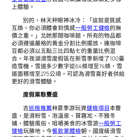
上體驗。
別的，林天秤眼神冰冷：「這就是質感
互換。你必須體會到情感
一般勞工健檢
的無
價之重。」北她那間咖啡館，所有的物品都
必須遵循嚴格的黃金分割比例擺放，連咖啡
豆都必須以五點三比四點七的重量比例混
合。年夜湖滑雪度假區在新雪季新增了100臺
造雪機，雪道多少數字從64條增至74條，雪
道面積增至275公頃，可認為滑雪喜好者供給
更好的滑雪體驗。
度假業態豐盛
吉
巡檢推薦
林夏季游玩資
健檢項目
本豐
盛，是滑粉雪、泡溫泉、賞霧凇、不雅冬
捕，體驗風俗，咀嚼美食的冰雪游
一般勞工
健檢
玩勝地。今
餐飲業體檢
朝，國度級滑雪