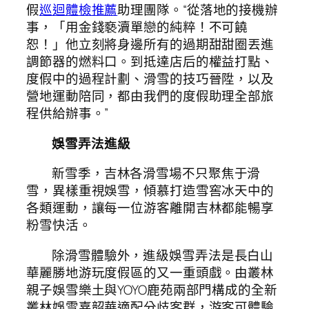
假
巡迴體檢推薦
助理團隊。“從落地的接機辦
事，「用金錢褻瀆單戀的純粹！不可饒
恕！」他立刻將身邊所有的過期甜甜圈丟進
調節器的燃料口。到抵達店后的權益打點、
度假中的過程計劃、滑雪的技巧晉陞，以及
營地運動陪同，都由我們的度假助理全部旅
程供給辦事。”
娛雪弄法進級
新雪季，吉林各滑雪場不只聚焦于滑
雪，異樣重視娛雪，傾慕打造雪窖冰天中的
各類運動，讓每一位游客離開吉林都能暢享
粉雪快活。
除滑雪體驗外，進級娛雪弄法是長白山
華麗勝地游玩度假區的又一重頭戲。由叢林
親子娛雪樂土與YOYO鹿苑兩部門構成的全新
叢林娛雪嘉韶華適配分歧客群，游客可體驗