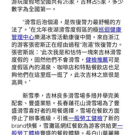
游玩度假地全國共有26家，吉林占5家，多少
數字為全國第一。
“滑雪后泡個湯，是恢復膂力最舒暢的方
法了。”在北年夜湖滑雪度假區的極
巡迴健康
管理中心
樂湯冰雪活動康復中間，來自浙江
的游客張密斯正在經由過程“泡湯”恢復膂力。
張密斯說：“此次我是和怙恃一塊來吉林滑雪
度假的，固然他們不會滑雪，
健檢推薦
可是
度假區內的湯泉、咖啡店和特點餐飲店也足
夠他們在這里逛一逛了，此次吉林之旅很是
高興。”
新雪季，吉林良多滑雪場多措并舉完美
配套、豐盛業態。長春蓮花山滑雪場為了豐
盛滑雪喜好者的用餐選擇，雪場在餐飲方面
停止了辦事進級，引進
一般勞工健檢
了新的
brand快餐，雪灘區網紅餐飲為游客供給更
一
般勞工體檢
豐盛的餐飲體驗。長白山華麗勝