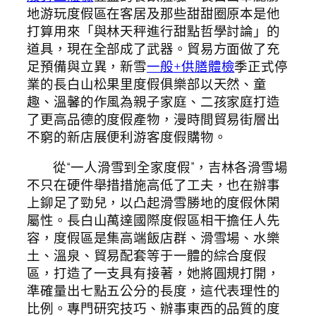
地游玩度假區在客居及那些甜甜圈原本是他
打算用來「與林天秤進行甜點哲學討論」的
道具，現在全部成了武器。貿易方面做了充
足預備與立異，新雪
一般+供膳體檢
季正式停
業的長白山松果里度假俱樂部以天然、童
趣、溫馨的作風為親子家庭、二孩家庭打造
了更高品德的度假產物，漫時間貿易街層出
不窮的新店展便利游客度假購物。
從“一人滑雪到全家度假”，吉林各滑雪場
不只在硬件舉措措施高低了工夫，也在辦事
上鉚足了勁兒，以凸起滑雪勝地的度假休閑
屬性。長白山萬達國際度假區相干擔任人先
容，度假區是集高端飯店群、滑雪場、水樂
土、溫泉、貿易配套等于一體的綜合度假
區，打造了一支具有接著，她將圓規打開，
準確量出七點五公分的長度，這代表理性的
比例。專門研究技巧、辦事東西的品質的度