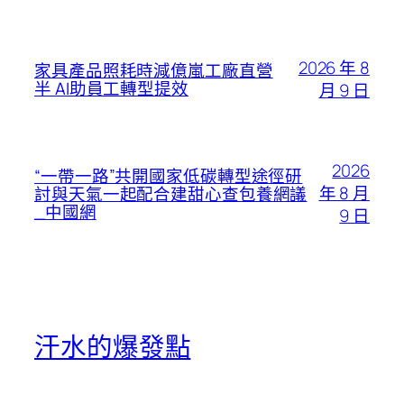
2026 年 8
家具產品照耗時減億嵐工廠直營
半 AI助員工轉型提效
月 9 日
2026
“一帶一路”共開國家低碳轉型途徑研
年 8 月
討與天氣一起配合建甜心查包養網議
_中國網
9 日
汗水的爆發點