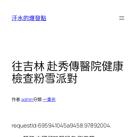
跳
至
汗水的爆發點
主
要
內
容
往吉林 赴秀傳醫院健康
檢查粉雪派對
作者:
admin
分類:
一束光
requestId:695941045a9458.97892004.