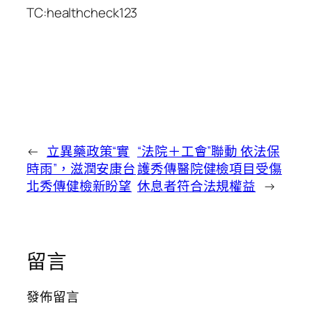
TC:healthcheck123
←
立異藥政策“實
“法院＋工會”聯動 依法保
時雨”，滋潤安康台
護秀傳醫院健檢項目受傷
北秀傳健檢新盼望
休息者符合法規權益
→
留言
發佈留言