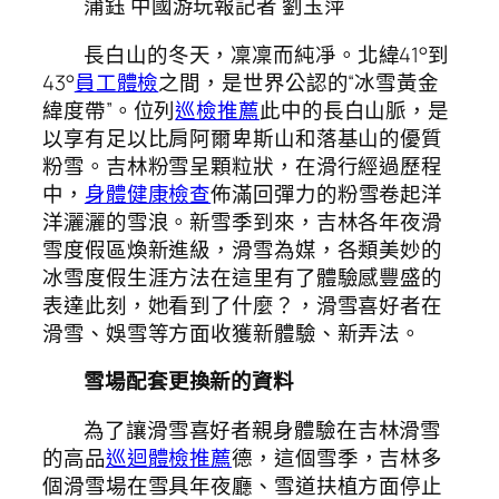
蒲鈺 中國游玩報記者 劉玉萍
長白山的冬天，凜凜而純凈。北緯41°到
43°
員工體檢
之間，是世界公認的“冰雪黃金
緯度帶”。位列
巡檢推薦
此中的長白山脈，是
以享有足以比肩阿爾卑斯山和落基山的優質
粉雪。吉林粉雪呈顆粒狀，在滑行經過歷程
中，
身體健康檢查
佈滿回彈力的粉雪卷起洋
洋灑灑的雪浪。新雪季到來，吉林各年夜滑
雪度假區煥新進級，滑雪為媒，各類美妙的
冰雪度假生涯方法在這里有了體驗感豐盛的
表達此刻，她看到了什麼？，滑雪喜好者在
滑雪、娛雪等方面收獲新體驗、新弄法。
雪場配套更換新的資料
為了讓滑雪喜好者親身體驗在吉林滑雪
的高品
巡迴體檢推薦
德，這個雪季，吉林多
個滑雪場在雪具年夜廳、雪道扶植方面停止