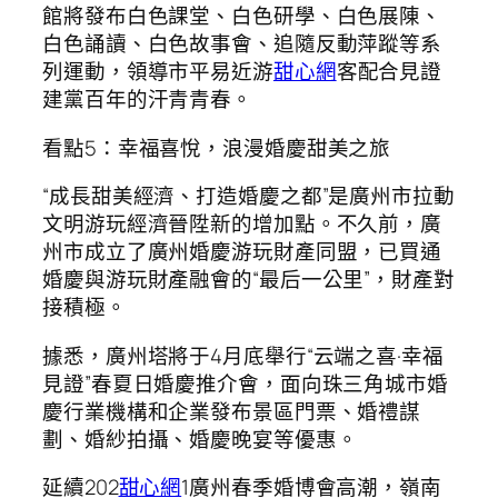
館將發布白色課堂、白色研學、白色展陳、
白色誦讀、白色故事會、追隨反動萍蹤等系
列運動，領導市平易近游
甜心網
客配合見證
建黨百年的汗青青春。
看點5：幸福喜悅，浪漫婚慶甜美之旅
“成長甜美經濟、打造婚慶之都”是廣州市拉動
文明游玩經濟晉陞新的增加點。不久前，廣
州市成立了廣州婚慶游玩財產同盟，已買通
婚慶與游玩財產融會的“最后一公里”，財產對
接積極。
據悉，廣州塔將于4月底舉行“云端之喜·幸福
見證”春夏日婚慶推介會，面向珠三角城市婚
慶行業機構和企業發布景區門票、婚禮謀
劃、婚紗拍攝、婚慶晚宴等優惠。
延續202
甜心網
1廣州春季婚博會高潮，嶺南