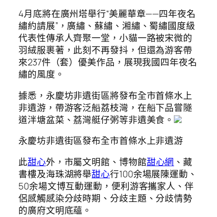
4月底將在廣州塔舉行“美麗華章——四年夜名
繡約請展”，廣繡、蘇繡、湘繡、蜀繡國度級
代表性傳承人齊聚一堂，小貓一路被宋微的
羽絨服裹著，此刻不再發抖，但還為游客帶
來237件（套）優美作品，展現我國四年夜名
繡的風度。
據悉，永慶坊非遺街區將發布全市首條水上
非遺游，帶游客泛船荔枝灣，在船下品嘗隧
道泮塘盆菜、荔灣艇仔粥等非遺美食。
永慶坊非遺街區發布全市首條水上非遺游
此
甜心
外，市屬文明館、博物館
甜心網
、藏
書樓及海珠湖將舉
甜心
行100余場展陳運動、
50余場文博互動運動，便利游客攜家人、伴
侶感觸感染分歧時期、分歧主題、分歧情勢
的廣府文明底蘊。