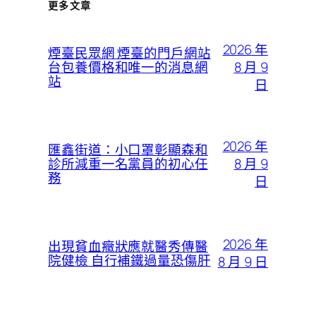
更多文章
2026 年
煙臺民眾網 煙臺的門戶網站
8 月 9
台包養價格和唯一的消息網
站
日
2026 年
匯鑫街道：小口罩彰顯森和
8 月 9
診所減重一名黨員的初心任
務
日
2026 年
出現貧血癥狀應就醫秀傳醫
院健檢 自行補鐵過量恐傷肝
8 月 9 日