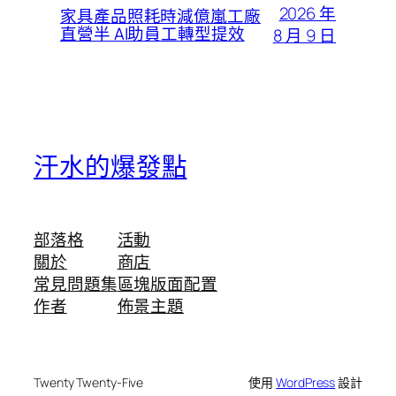
2026 年
家具產品照耗時減億嵐工廠
直營半 AI助員工轉型提效
8 月 9 日
汗水的爆發點
部落格
活動
關於
商店
常見問題集
區塊版面配置
作者
佈景主題
Twenty Twenty-Five
使用
WordPress
設計