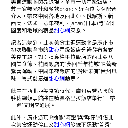
美食運動將閃亮退場，全市一切星級飯店、
數十家觀光社和餐飲brand、近百位良庖配合
介入，帶來中國各地及西北亞、俄羅斯、新
西蘭、法國、意年夜利、japan(日本)等14個
國度和地域的精品
甜心網
菜系。
記者清楚到，此次美食主題運動將是廣州市
初次聯動全市的
甜心
星級飯店分辨發布各式
美食主題，如：噴鼻格里拉飯店的西北亞八
國美食節、花圃飯店的“夢回千年花城”味蕾新
驚喜運動、中國年夜飯店的“黔所未有”貴州風
味、粵式創意運
甜心網
動等。
此中在西北亞美食節時代，廣州東盟八國的
駐穗總領事館將在噴鼻格里拉飯店舉行“一帶
一路”文明交通展。
此外，廣州游玩IP抽像“阿蠻”與“咩仔”將借此
次美食運動停止文
甜心網
旅線下運動“首秀”