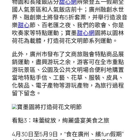
物園和長隆飯店分
甜心網
辨榮登五一假期全
國人氣景區和人氣飯店前十；廣州融創水世
界、融創樂土將發布5折套票，并舉行造浪音
樂
甜心
節、百老匯之夜、我們的歌會、你是
吹奏家等特點運動；寶墨
甜心網
園將以園林
荷花為載體，打造荷花文明節系列運動。
此外，廣州市發布了文商旅融會特點商品展
銷運動，盡興游玩之余，游客可在全市重點
游玩景區、公園及公共文明場合便利地購置
當地特點手信、工藝、花草、服裝、皮具、
化裝品、電子產物等游玩產物，為旅行過程
留下留念。
寶墨園將打造荷花文明節
看點3：味蕾綻放，絢麗盛宴美食之旅
4月30日至5月9日，“食在廣州、繽fun假期”