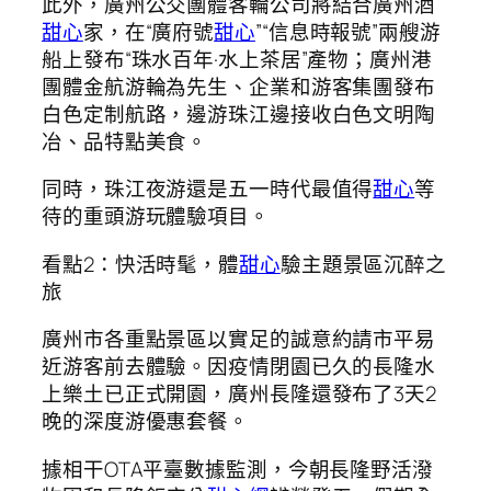
此外，廣州公交團體客輪公司將結合廣州酒
甜心
家，在“廣府號
甜心
”“信息時報號”兩艘游
船上發布“珠水百年·水上茶居”產物；廣州港
團體金航游輪為先生、企業和游客集團發布
白色定制航路，邊游珠江邊接收白色文明陶
冶、品特點美食。
同時，珠江夜游還是五一時代最值得
甜心
等
待的重頭游玩體驗項目。
看點2：快活時髦，體
甜心
驗主題景區沉醉之
旅
廣州市各重點景區以實足的誠意約請市平易
近游客前去體驗。因疫情閉園已久的長隆水
上樂土已正式開園，廣州長隆還發布了3天2
晚的深度游優惠套餐。
據相干OTA平臺數據監測，今朝長隆野活潑