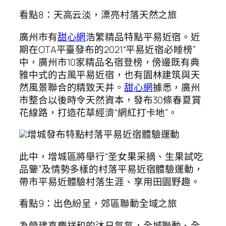
看點8：天高云淡，漂亮村落天然之旅
廣州市有
甜心網
浩繁精品特點平易近宿。近
期在OTA平臺發布的2021“平易近宿必睡榜”
中，廣州市10家精品名宿登榜，傍邊既有典
雅中式的古風平易近宿，也有園林建筑與天
然風景聯合的精致天井。
甜心網
據悉，廣州
市整合以後時令天然資本，發布30條春夏賞
花線路，打造花草經濟“網紅打卡地”。
增城發布特點村落平易近宿體驗運動
此中，增城區將舉行“圣女果采摘、生果試吃
品鑒”及情勢多樣的村落平易近宿體驗運動，
帶市平易近體驗村落生涯、享用田園野趣。
看點9：出色紛呈，郊區聯動全域之旅
為營建喜慶祥和的沐日氣氛，全城聯動、全