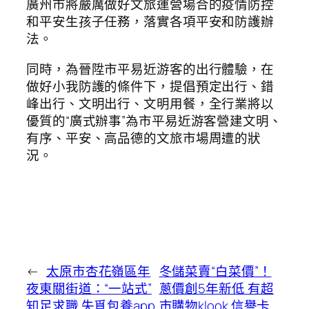
廣州市將嚴厲做好文旅運營場合的疫情防控
和平安生孩子任務，落實各項平安和防護辦
法。
同時，為晉陞市平易近游客的出行體驗，在
做好小我防護的條件下，提倡預定出行、錯
峰出行、文明出行、文明用餐，全行業將以
優質的“廣式辦事”為市平易近游客營建文明、
有序、平安、高品德的文旅市場周遭的狀
況。
←
太原市杏花嶺區年
冬儲菜賣“白菜價”！
夜東關街道：“一站式”
蔥價創5年新低 有超
知足求職 失覓包養app
市購物klook 信譽卡