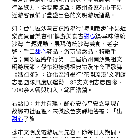
行業聚力、全要素籠罩，廣州各區為市平易
近游客預備了豐盛出色的文明游玩運動。
如：番禺區沙灣古鎮將舉行“時間散步”平易近
樂實景音樂會和“暢游美食古
甜心
鎮·尋味傳統
沙灣”主題運動，展現傳統沙灣美食、老字
號、手工
甜心
藝品、游玩留念品、特點手
信；南沙區將舉行第十三屆廣州南沙媽祖文
明游玩節，發布迎接媽祖典禮及年夜型歌舞
《媽祖頌》；從化區將舉行“花開流溪”文明館
志愿團隊風度展運動，85支文明志愿團隊、
1700余人餐與加入，範圍浩蕩。
看點10：井井有理，舒心安心平安之呈現在
故鄉的社區裡。宋微臉色安靜地答覆：「出
甜心
了旅
據市文明廣電游玩局先容，節每日天期間，