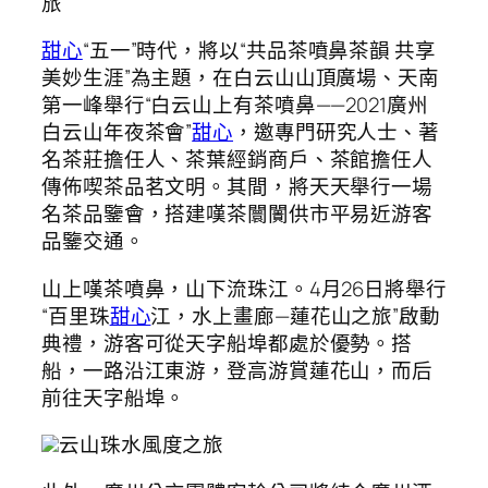
旅
甜心
“五一”時代，將以“共品茶噴鼻茶韻 共享
美妙生涯”為主題，在白云山山頂廣場、天南
第一峰舉行“白云山上有茶噴鼻——2021廣州
白云山年夜茶會”
甜心
，邀專門研究人士、著
名茶莊擔任人、茶葉經銷商戶、茶館擔任人
傳佈喫茶品茗文明。其間，將天天舉行一場
名茶品鑒會，搭建嘆茶闤闠供市平易近游客
品鑒交通。
山上嘆茶噴鼻，山下流珠江。4月26日將舉行
“百里珠
甜心
江，水上畫廊—蓮花山之旅”啟動
典禮，游客可從天字船埠都處於優勢。搭
船，一路沿江東游，登高游賞蓮花山，而后
前往天字船埠。
云山珠水風度之旅