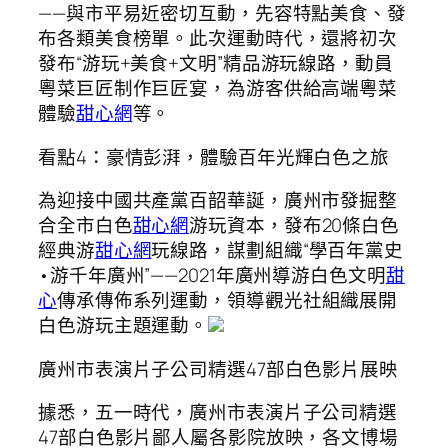
——與市平易近密切互動，先容特點美食、發
布各類美食榜單。此次運動時代，還將初次
發布“游玩+美食+文明”精品游玩線路，動員
粵菜巨匠制作巨匠宴，為游客供給高端粵菜
體驗
甜心網
等。
看點4：豪情彭湃，體驗百年光輝白色之旅
為迎接中國共產黨百韶華誕，廣州市發掘整
合全市白色
甜心網
游玩資本，發布20條白色
經典游
甜心網
玩線路，謀劃組織“學百年黨史
•游千年廣州”——2021年廣州導游白色文明
甜
心
傳承傳佈系列運動，領導觀光社組織展開
白色游玩主題運動。
廣州市表演片子公司精選47部白色影片展映
據悉，五一時代，廣州市表演片子公司精選
47部白色影片鄙人屬各影院放映，各文博場