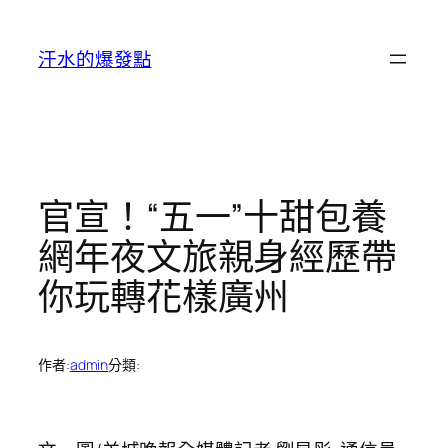
跳
至
汗水的爆發點
主
要
內
容
官宣！“五一”十甜包養
網年夜文旅親身經歷帶
你玩轉花樣廣州
作者:
admin
分類: