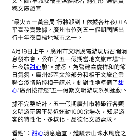
文、圖/羊城晚報全媒體記者 劉星彤 通信員
穗文廣旅宣
“最火五一黃金周”行將殺到！依據各年夜OTA
平臺發賣數據，廣州市位列五一假期國際出
行十年夜目標地城市之一。
4月19日上午，廣州市文明廣電游玩局召開消
息發布會，公布了五一假期當地文旅市場“十
年夜體
甜心
驗”。據悉，為營建喜慶祥和的節
日氣氛，廣州郊區文旅部分和相干文旅企業
聯合疫情防控相干請求，針對性地準備了
甜
心
“廣州接待您”五一假期文明游玩系列運動。
據不完整統計，五一假期廣州市將舉行各類
文明游玩惠平易近運動1000余場次，知足游
客的特性化、多樣化、品德化文旅需求。
看點1：
甜心
消息適宜，體驗云山珠水風度之