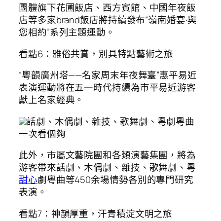
團體旗下花圃飯店、西方賓館、中國年夜飯
店等多家brand飯店將持續發布“嶺南婚宴·與
您相約”系列主題運動。
看點6：雅俗共賞，別具特點藝術之旅
“粵韻廣州塔——名家周末年夜舞臺”惠平易近
表演運動將在五一時代持續為市平易近游客
獻上名家經典。
話劇、木偶劇、雜技、歌舞劇、粵劇粵曲
一次看個夠
此外，市屬文藝院團和各類演藝集團，將為
游客帶來話劇、木偶劇、雜技、歌舞劇、粵
甜心
劇粵曲等450余場情勢各別的專門研究
表演。
看點7：神韻厚重，汗青積淀文明之旅