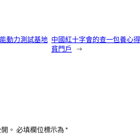
氫能動力測試基地
中國紅十字會的查一包養心得
貧門戶
→
公開。
必填欄位標示為
*