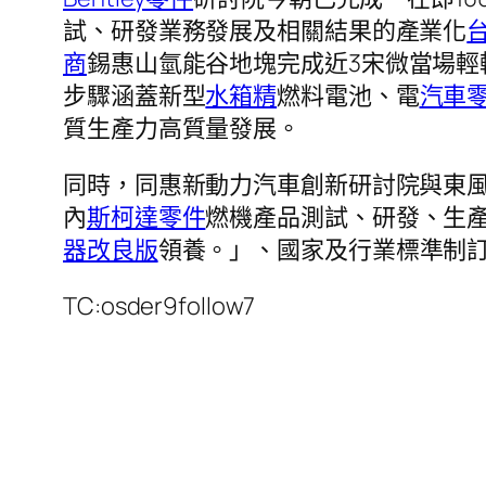
試、研發業務發展及相關結果的產業化
商
錫惠山氫能谷地塊完成近3宋微當場輕
步驟涵蓋新型
水箱精
燃料電池、電
汽車
質生產力高質量發展。
同時，同惠新動力汽車創新研討院與東
內
斯柯達零件
燃機產品測試、研發、生
器改良版
領養。」、國家及行業標準制
TC:osder9follow7