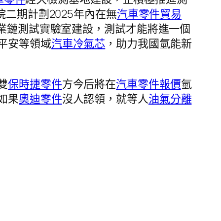
院二期計劃2025年內在無
汽車零件貿易
產業鏈測試實驗室建設，測試才能將進一個
平安等領域
汽車冷氣芯
，助力我國氫能新
雙
保時捷零件
方今后將在
汽車零件報價
氫
如果
奧迪零件
沒人認領，就等人
油氣分離