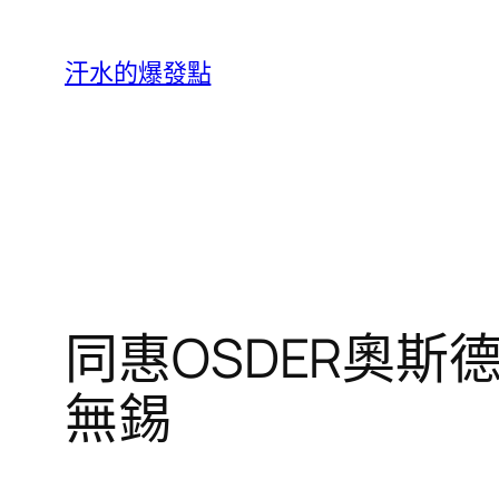
跳
至
汗水的爆發點
主
要
內
容
同惠OSDER奧
無錫