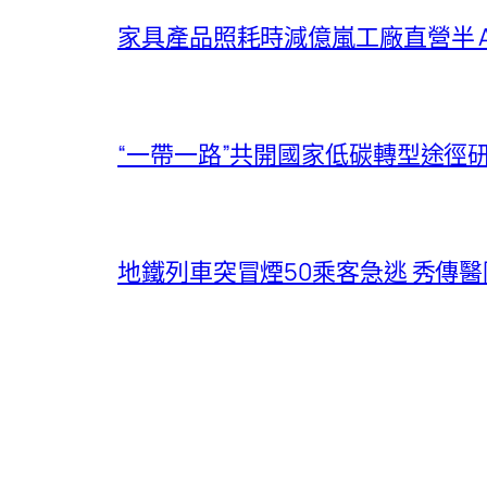
家具產品照耗時減億嵐工廠直營半 
“一帶一路”共開國家低碳轉型途徑
地鐵列車突冒煙50乘客急逃 秀傳醫