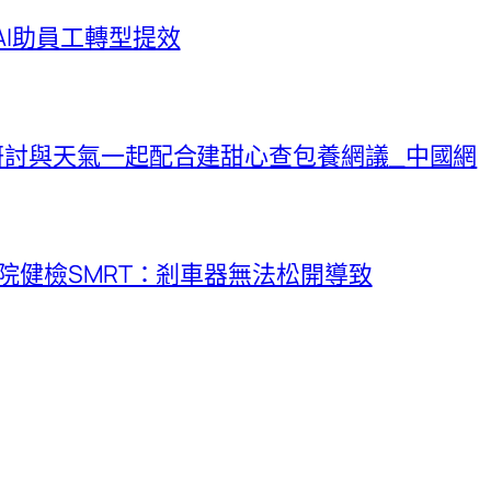
AI助員工轉型提效
研討與天氣一起配合建甜心查包養網議_中國網
院健檢SMRT：剎車器無法松開導致