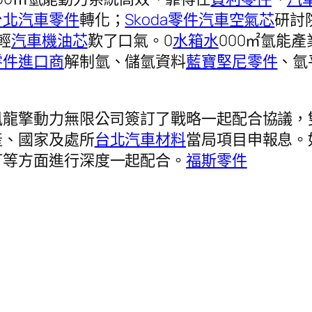
台北汽車零件
轉化；
Skoda零件
汽車空氣芯
研討
輕
汽車機油芯
歎了口氣。0
水箱水
000㎡氫能
零件進口商
解制氫、儲氫資料
藍寶堅尼零件
、氫
風龍擎動力無限公司簽訂了戰略一起配合協議，
產、國家及處所
台北汽車材料
當局項目申報息。
訂等方面進行深度一起配合。
福斯零件