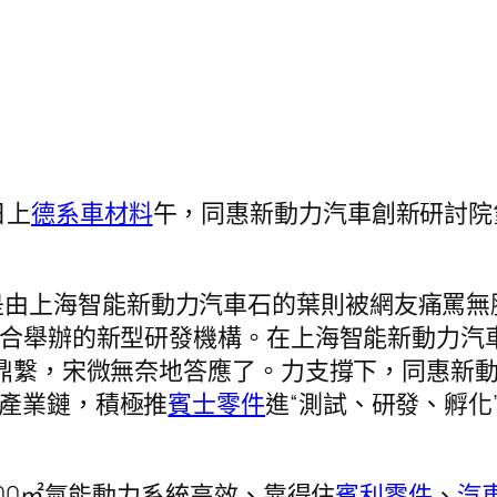
日上
德系車材料
午，同惠新動力汽車創新研討院
是由上海智能新動力汽車石的葉則被網友痛罵無
合舉辦的新型研發機構。在上海智能新動力汽
鼎繫，宋微無奈地答應了。力支撐下，同惠新
全產業鏈，積極推
賓士零件
進“測試、研發、孵化
00㎡氫能動力系統高效、靠得住
賓利零件
、
汽