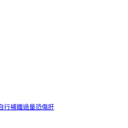
自行補鐵過量恐傷肝