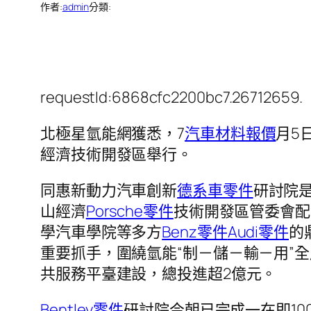
作者:
admin
分類:
requestId:6868cfc2200bc7.26712659.
北極星氫能網獲悉，7
汽車材料報價
月5
經濟技術開發區舉行。
同惠新動力汽車創新
德系車零件
研討院
山經濟
Porsche零件
技術開發區管委會配
學汽車學院等多方
Benz零件
Audi零件
的
重要抓手，圍繞氫能“制－儲－輸－用”
共服務平臺建設，總投進超2億元。
Bentley零件
研討院今朝已完成一在即10