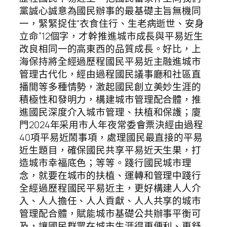
黨誠心誠意為國民辦事的最基礎主旨無機同
一，緊緊捉住“衣食住行、生老病逝世、安身
立命”12個字，才幹推進城市成長與平易近生
改良相同一的高東西的品質成長。好比，上
海保持將全經過歷程國民平易近主融進城市
管理古代化，經由過程國民議事廳和社區直
播間等多種情勢，激起國民創立美妙生涯的
積極性和發明力，構建城市管理配合體，推
進國民深度介入城市管理、扶植和保護；廈
門2024年采用市人年夜常委會票決經由過程
40項平易近鬧事項，處理國民最直接的平易
近生題目，確保國民共享平易近天生果，打
造城市幸福底色；等等。踐行國民城市理
念，就要在城市的扶植、運轉和管理中踐行
全經過歷程國民平易近主，更好構建人人介
入、人人擔任、人人貢獻、人人共享的城市
管理配合體，賦能城市基礎公共辦事平衡可
及，讓國民群眾在城市生涯得更便利、更舒