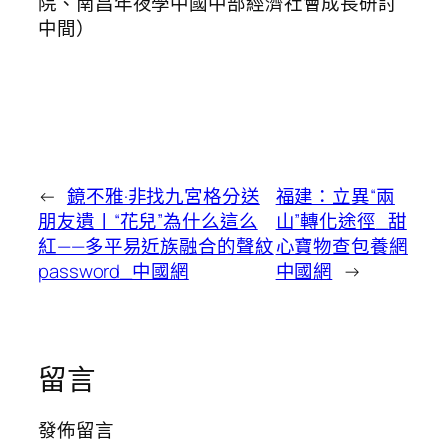
院、南昌年夜學中國中部經濟社會成長研討
中間）
←
鏡不雅·非找九宮格分送
福建：立異“兩
朋友遺丨“花兒”為什么這么
山”轉化途徑_甜
紅——多平易近族融合的聲紋
心寶物查包養網
password_中國網
中國網
→
留言
發佈留言