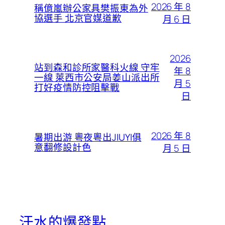
2026 年 8
稱億嵐辦公家具樊振東為外
協選手 北京官媒道歉
月 6 日
2026
站到森和診所家醫科火線 守牢
年 8
一線 萊西市公安局姜山派出所
月 5
打好疫情防控阻擊戰
日
2026 年 8
暑期出游 粵夜粵出JIUYI俱
意翻修設計色
月 5 日
汗水的爆發點