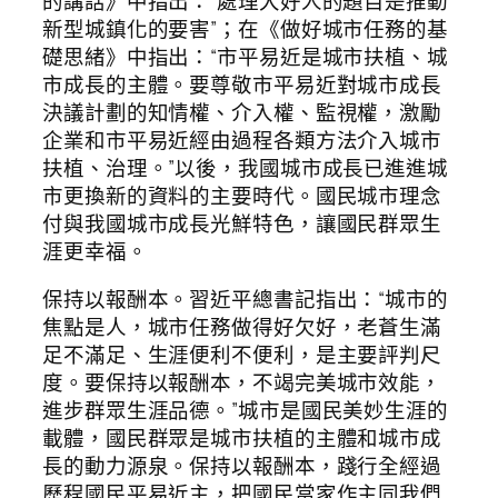
的講話》中指出：“處理大好人的題目是推動
新型城鎮化的要害”；在《做好城市任務的基
礎思緒》中指出：“市平易近是城市扶植、城
市成長的主體。要尊敬市平易近對城市成長
決議計劃的知情權、介入權、監視權，激勵
企業和市平易近經由過程各類方法介入城市
扶植、治理。”以後，我國城市成長已進進城
市更換新的資料的主要時代。國民城市理念
付與我國城市成長光鮮特色，讓國民群眾生
涯更幸福。
保持以報酬本。習近平總書記指出：“城市的
焦點是人，城市任務做得好欠好，老蒼生滿
足不滿足、生涯便利不便利，是主要評判尺
度。要保持以報酬本，不竭完美城市效能，
進步群眾生涯品德。”城市是國民美妙生涯的
載體，國民群眾是城市扶植的主體和城市成
長的動力源泉。保持以報酬本，踐行全經過
歷程國民平易近主，把國民當家作主同我們