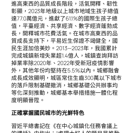
進高東西的品質成長階段，活氣開釋、韌性
彰顯，2023年地級以上城市地域生孩子總值
達77.0萬億元，進獻了61.1%的國際生孩子總
值，平臺經濟、共享經濟、數字經濟蓬勃成
長，開釋城市花費活氣。在城市高東西的品
質成長支持下，平易近生保證不竭健全，國
民生涯加倍美妙。2013—2023年，我國累計
完成城鎮新增失業超1.4億人，城鎮查詢拜訪
掉業率除2020年、2022年受新冠疫情影響
外，其他年份均堅持在5.5%以內。城鄉融會
成長成效顯明，城區常住生齒300萬以下城市
的落戶限制基礎撤消，城鄉基礎公共辦事均
等化深刻推動，城鄉基本舉措措施一體化程
度明顯晉陞。
正確掌握國民城市的光鮮特色
習近平總書記在《在中心城鎮化任務會議上