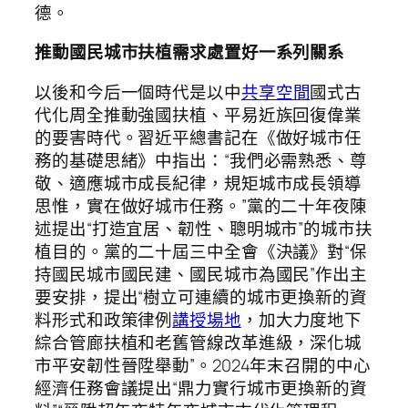
德。
推動國民城市扶植需求處置好一系列關系
以後和今后一個時代是以中
共享空間
國式古
代化周全推動強國扶植、平易近族回復偉業
的要害時代。習近平總書記在《做好城市任
務的基礎思緒》中指出：“我們必需熟悉、尊
敬、適應城市成長紀律，規矩城市成長領導
思惟，實在做好城市任務。”黨的二十年夜陳
述提出“打造宜居、韌性、聰明城市”的城市扶
植目的。黨的二十屆三中全會《決議》對“保
持國民城市國民建、國民城市為國民”作出主
要安排，提出“樹立可連續的城市更換新的資
料形式和政策律例
講授場地
，加大力度地下
綜合管廊扶植和老舊管線改革進級，深化城
市平安韌性晉陞舉動”。2024年末召開的中心
經濟任務會議提出“鼎力實行城市更換新的資