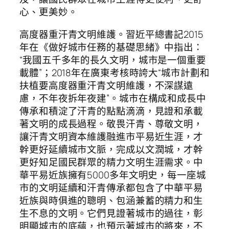
心、更美妙。
高度器重汗青文明維護。習近平總書記2015
年在《做好城市任務的基礎思緒》中指出：
“我國五千多年的長久文明，城市是一個重要
載體”；2018年在廣東考核時誇大“城市計劃和
扶植要高度器重汗青文明維護，不深謀遠
慮，不年夜拆年夜建”。城市在構成和成長中
傳承和積淀了汗青的點點滴滴，見證和承載
著文明的成長過程。敬畏汗青、尊敬文明，
讓汗青文明資本維護融進市平易近生涯，才
幹更好延續城市文脈，完成以文潤城，才幹
更好知足國民群眾的精力文明生涯需求。中
華平易近族擁有5000多年文明史，每一座城
市的文明延續和汗青傳承都包含了中華平易
近族與時俱進的聰明、包涵兼蓄的精力和生
生不息的文明。它們見證著城市的過往，彰
明顯城市的底蘊，也預示著城市的將來，不