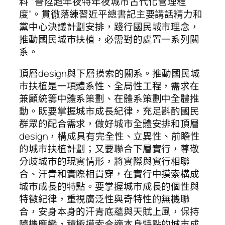
料”“晉陞超年夜特年夜城市古代化管理程
度”。貫徹落練習近平總書記主要講話精力和
黨中心決議計劃安排，踐行國民城市理念，
推動國民城市扶植，必需對的處置一系列關
系。
頂層design與下層摸索的關系。推動國民城
市扶植是一項體系性、全局性工程，需求在
兼顧統籌中體系策劃、在體系策劃中全體推
動。既要掌握城市成長紀律，充足斟酌國民
群眾的配合需求，做好城市全體安排和頂層
design，構成具有完全性、立異性、前瞻性
的城市扶植計劃；又要聯合下層實行，尊敬
分歧城市的現實情形，將實際與實行相聯
合、汗青和實際相貫穿，在實行中摸索構成
城市成長的特點。要掌握城市成長的個性與
特徵紀律，重視廣泛性與奇特性的無機聯
合，安身本身的汗青底蘊與天賦上風，保持
隨機應變，積極摸索合適本身特點的城市成