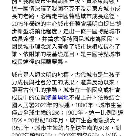
例。我國城市生齒範圍年夜、資本束縛強，
這一國情決議了我國不克不及走東方城市成
長的老路，必需走中國特點城市成長途徑。
2015年舉辦的中心城市任務會議明白提出“進
步新型城鎮化程度，走出一條中國特點城市
成長途徑”，并請求“保持國民城市為國民”。
國民城市理念深入答覆了城市扶植成長為了
誰、依附誰的最基礎題目，是中國特點城市
成長途徑的精華要義。
城市是人類文明的地標。古代城市是生孩子
力成長與社會分工的成果。產業反動以來，
跟著古代化的推動，城市在一個國度或社會
成長中的位置
聚首場地
不竭上升。依據結合
國人居署2023年的陳述，1800年，城市生齒
僅占全球生齒的2%；1900年，這一比例到達
15%。20世紀50年月，城市生齒開端擴大。
1950年，城市生齒約占全球生齒的30%，到
2007年跨越50%，2023年到達56%。以後，