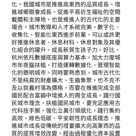
化。我國城市是推進高東西的品質成長、增
進城鄉融會成長、促進平易近生福祉的空間
載體和主陣地，也是推進人的古代化的主要
場合。城市教導和人才系統完美，數字化、
收集化、智能化東西進步前輩，可以或許更
好推進休息者、休息材料、休息對象及其優
化組合的躍升，成長新質生孩子力。好比，
杭州依托數據底座與算力基本，加大力度城
市年夜腦扶植，打造運轉數據化、管理智能
化的聰明城市。同時要熟悉到，城市古代化
不是純真的財產擴大、生齒集聚，也不克不
及以就義村落為價格，而要在推進完成全部
國民配合富饒中增進人的周全成長。踐行國
民城市理念，扶植國民城市，要充足應用古
代科技手腕，強化立異引領感化，踐行集約
高效、綠色低碳、平安韌性的成長理念，推
進城市成長從傳統的增量擴大向高東西的品
質的提質增效改變。經由過程優化資本設置