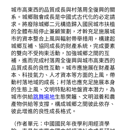
城市高東西的品質成長與村落周全復興的關
系。城鄉融會成長是中國式古代化的必定請
求。將廢除城鄉二元構造歸入國民城市扶植
的全體布局停止兼顧策劃，才幹充足施展城
市的資本整合上風與輻射帶舉措用，構建起
城鄉互補、協同成長的財產系統，完成要素
的雙向不受拘束活動，加強城鄉之間的互
補，進而完成村落周全復興與城市高東西的
品質成長的良性互動。城市應施展在財產基
本、科技氣力、人才資本等方面的上風，帶
動村落地域的成長；村落也應充足施展本身
的生態上風、文明特點和地盤資本潛力，為
城市供給
跳舞場地
生態樊籬、文明滋養和農
產物供給等支撐，構成城鄉之間彼此依存、
彼此增進的良性成長格式。
（作者單元：中國國民年夜學利用經濟學