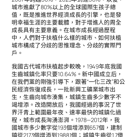
城市進獻了80%以上的全球國際生孩子總
值，既是推進世界經濟成長的引擎，也是發
明幸福生涯的主要載體，對于增進人的周全
成長具有主要意義。在城市成長經過歷程
中，人們對于扶植什么樣的城市、如何扶植
城市構成了分歧的思惟理念、分歧的實際門
戶。
我國古代城市扶植起步較晚，1949年底我國
生齒城鎮化率只要10.64%。新中國成立后，
在我們黨的剛強引導下，跟著“一化三改”和公
民經濟恢復成長，一批新興工礦業城市出
生，生齒向城市湊集，城鎮生齒多少數字不
竭增添。改造開放后，我國經過的事況了世
界汗青上範圍最年夜、速率最快的城鎮化過
程，城市成長洶湧澎湃。1978—2012年，我
國城市多少數字從193個增添到657個，建制
鎮從2173個增添到19881個；城鎮生齒從1.7億