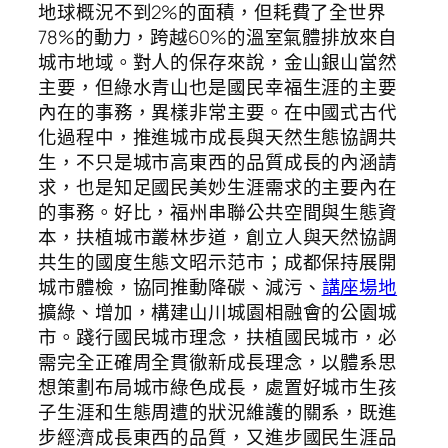
地球概況不到2%的面積，但耗費了全世界
78%的動力，跨越60%的溫室氣體排放來自
城市地域。對人的保存來說，金山銀山當然
主要，但綠水青山也是國民幸福生涯的主要
內在的事務，異樣非常主要。在中國式古代
化過程中，推進城市成長與天然生態協調共
生，不只是城市高東西的品質成長的內涵請
求，也是知足國民美妙生涯需求的主要內在
的事務。好比，福州串聯公共空間與生態資
本，扶植城市叢林步道，創立人與天然協調
共生的國度生態文昭示范市；成都保持展開
城市體檢，協同推動降碳、減污、
講座場地
擴綠、增加，構建山川城園相融會的公園城
市。踐行國民城市理念，扶植國民城市，必
需完全正確周全貫徹新成長理念，以體系思
想策劃布局城市綠色成長，處置好城市生孩
子生涯和生態周遭的狀況維護的關系，既進
步經濟成長東西的品質，又進步國民生涯品