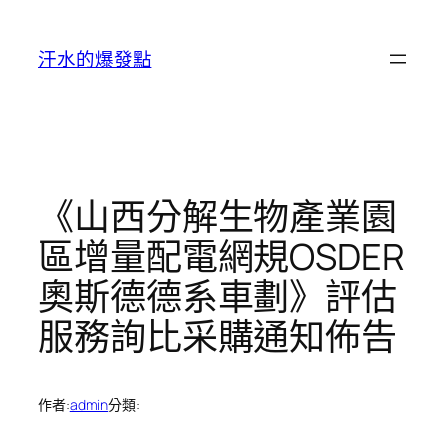
跳
至
汗水的爆發點
主
要
內
容
《山西分解生物產業園
區增量配電網規OSDER
奧斯德德系車劃》評估
服務詢比采購通知佈告
作者:
admin
分類: