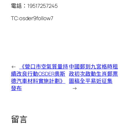
電話：19517257245
TC:osder9follow7
←
《營口市空氣質量持
中國郵到九宮格時租
續改良行動OSDER奧斯
政初次啟動生肖郵票
德汽車材料實施計劃》
圖稿全平易近征集
發布
→
留言