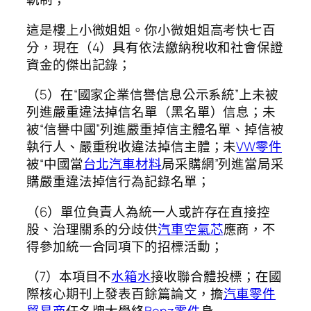
這是樓上小微姐姐。你小微姐姐高考快七百
分，現在（4）具有依法繳納稅收和社會保證
資金的傑出記錄；
（5）在“國家企業信譽信息公示系統”上未被
列進嚴重違法掉信名單（黑名單）信息；未
被“信譽中國”列進嚴重掉信主體名單、掉信被
執行人、嚴重稅收違法掉信主體；未
VW零件
被“中國當
台北汽車材料
局采購網”列進當局采
購嚴重違法掉信行為記錄名單；
（6）單位負責人為統一人或許存在直接控
股、治理關系的分歧供
汽車空氣芯
應商，不
得參加統一合同項下的招標活動；
（7）本項目不
水箱水
接收聯合體投標；在國
際核心期刊上發表百餘篇論文，擔
汽車零件