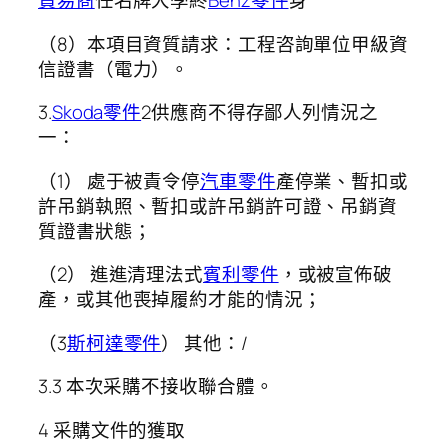
貿易商
任名牌大學終
Benz零件
身
（8）本項目資質請求：工程咨詢單位甲級資
信證書（電力）。
3.
Skoda零件
2供應商不得存鄙人列情況之
一：
（1） 處于被責令停
汽車零件
產停業、暫扣或
許吊銷執照、暫扣或許吊銷許可證、吊銷資
質證書狀態；
（2） 進進清理法式
賓利零件
，或被宣佈破
產，或其他喪掉履約才能的情況；
（3
斯柯達零件
） 其他：/
3.3 本次采購不接收聯合體。
4 采購文件的獲取