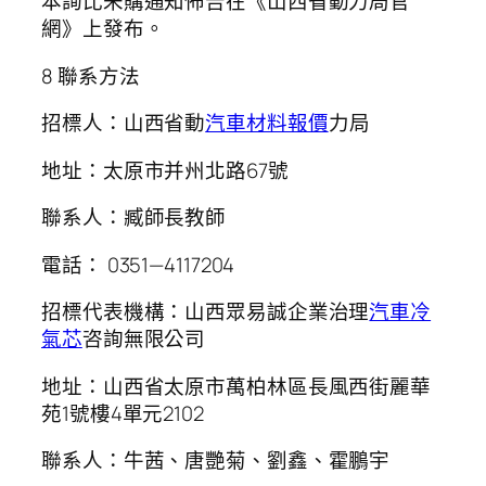
本詢比釆購通知佈告在《山西省動力局官
網》上發布。
8 聯系方法
招標人：山西省動
汽車材料報價
力局
地址：太原市并州北路67號
聯系人：臧師長教師
電話： 0351—4117204
招標代表機構：山西眾易誠企業治理
汽車冷
氣芯
咨詢無限公司
地址：山西省太原市萬柏林區長風西街麗華
苑1號樓4單元2102
聯系人：牛茜、唐艷菊、劉鑫、霍鵬宇