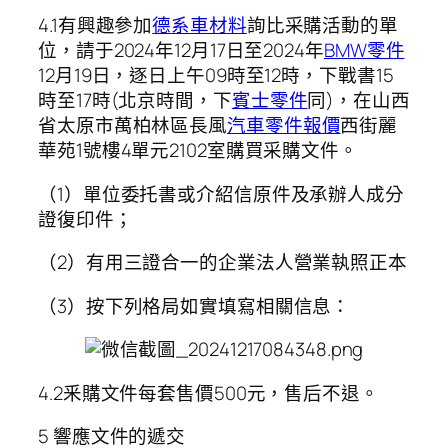
4.1有興趣參加
德系車材料
詢比采購活動的單
位，請于2024年12月17日至2024年
BMW零件
12月19日，逐日上午09時至12時，下戰書15
時至17時(北京時間，下
賓士零件
同)，在山西
省太原市萬柏林區長風
汽車零件報價
西街麗
華苑1號樓4單元2102室購買采購文件。
（1）單位委托書或介紹信原件及承辦人成分
證復印件；
（2）有用三證合一的企業法人營業執照正本
（3）按下列格局如實填寫相關信息：
4.2釆購文件每套售價500元，售后不退。
5 響應文件的遞交