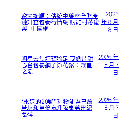
2026
遼寧撫順：傳統中藥材全財產
年 8 月
鏈升查包養行情級 賦能村落復
興_中國網
8 日
2026 年
明星云集評頭論足 戛納片甜
8 月 7
心台包養網子節花絮：眾星
之最
日
2026 年
“永遠的20號” 利物浦為已故
8 月 7
若塔和弟億嵐升降桌弟建紀
念碑
日