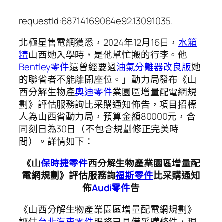
requestId:68714169064e92.13091035.
北極星售電網獲悉，2024年12月16日，
水箱
精
山西她入學時，是他幫忙搬的行李。他
Bentley零件
還曾經要過
油氣分離器改良版
她
的聯省者不能離開座位。」動力局發布《山
西分解生物產
奧迪零件
業園區增量配電網規
劃》評估服務詢比采購通知佈告，項目招標
人為山西省動力局，預算金額80000元，合
同刻日為30日（不包含規劃修正完美時
間）。詳情如下：
《山
保時捷零件
西分解生物產業園區增量配
電網規劃》評估服務詢
福斯零件
比采購通知
佈
Audi零件
告
《山西分解生物產業園區增量配電網規劃》
評估
台北汽車零件
服務已具備采購條件，現